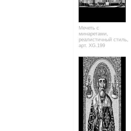
Мечеть с
минаретами,
реалистичный стиль,
арт. XG.199