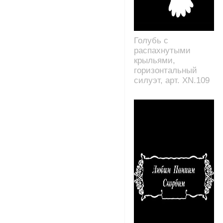
Голубь с
распахнутыми
крыльями,
горизонтальный
силуэт, арт. XN.109