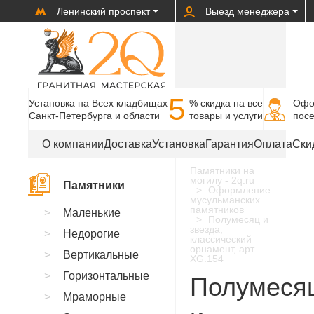
Ленинский проспект
Выезд менеджера
5
Установка на Всех кладбищах
% cкидка на все
Офо
Санкт-Петербурга и области
товары и услуги
пос
О компании
Доставка
Установка
Гарантия
Оплата
Ски
Памятники на
могилу - 2q.ru
Памятники
Оформление
мусульманских
памятников
Маленькие
Полумесяц и
звезда,
Недорогие
классический
орнамент, арт.
Вертикальные
XG.154
Горизонтальные
Полумеся
Мраморные