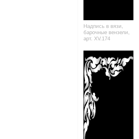
Надпись в вязи,
барочные вензели,
арт. XV.174