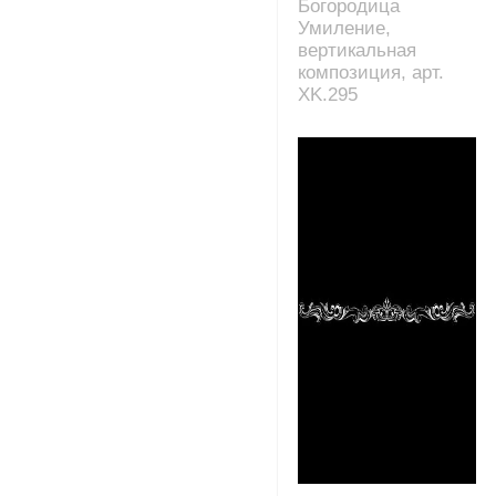
Богородица
Умиление,
вертикальная
композиция, арт.
XK.295