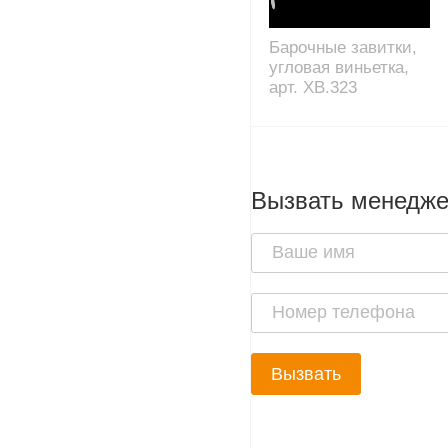
Барочные завитки,
угловая виньетка,
арт. XB.323
Вызвать менедж
Вызвать