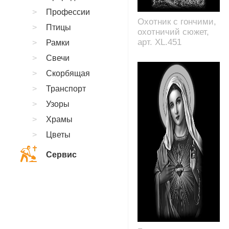
Профессии
Охотник с гончими,
Птицы
охотничий сюжет,
арт. XL.451
Рамки
Свечи
Скорбящая
Транспорт
Узоры
Храмы
Цветы
Сервис