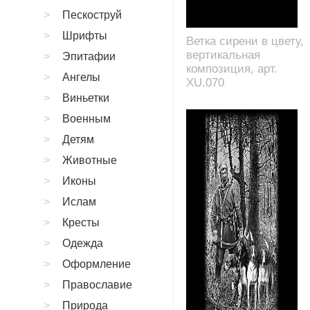
Пескоструй
Шрифты
Ветка сирени в цвету,
вертикальная
Эпитафии
композиция, арт.
Ангелы
XU.070
Виньетки
Военным
Детям
Животные
Иконы
Ислам
Кресты
Одежда
Оформление
Православие
Природа