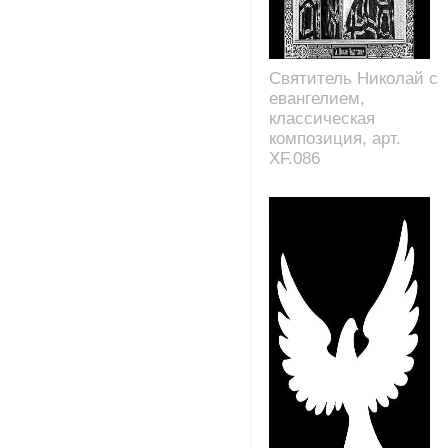
Святитель Николай с
евангелием,
классическая
композиция, арт.
XF.086