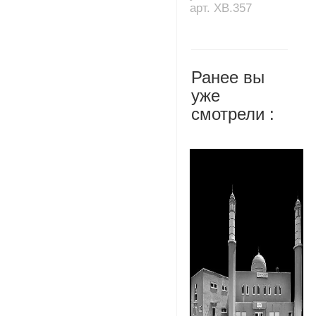
арт. XB.357
Ранее вы
уже
смотрели :