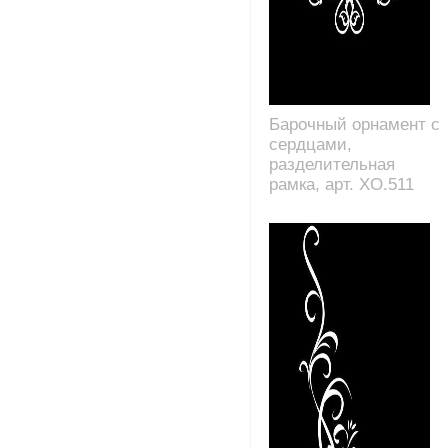
Барочный орнамент с
сердцами,
разделительная
рамка, арт. XO.511