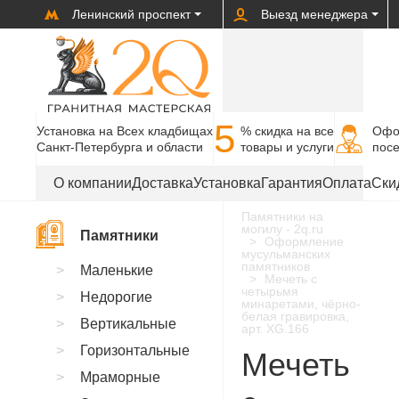
Ленинский проспект
Выезд менеджера
5
Установка на Всех кладбищах
% cкидка на все
Офо
Санкт-Петербурга и области
товары и услуги
пос
О компании
Доставка
Установка
Гарантия
Оплата
Ски
Памятники на
могилу - 2q.ru
Памятники
Оформление
мусульманских
памятников
Маленькие
Мечеть с
четырьмя
Недорогие
минаретами, чёрно-
белая гравировка,
Вертикальные
арт. XG.166
Горизонтальные
Мечеть
Мраморные