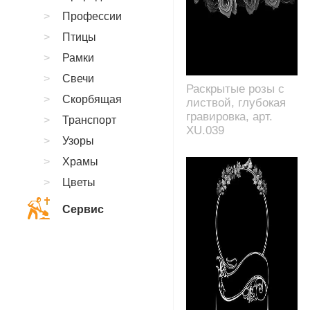
Профессии
Птицы
Рамки
Свечи
Раскрытые розы с
Скорбящая
листвой, глубокая
гравировка, арт.
Транспорт
XU.039
Узоры
Храмы
Цветы
Сервис