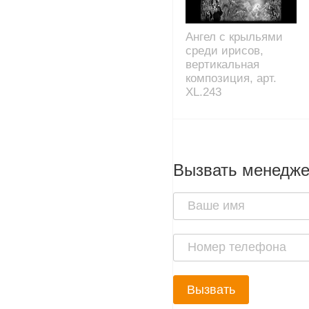
Ангел с крыльями
среди ирисов,
вертикальная
композиция, арт.
XL.243
Вызвать менедж
Вызвать