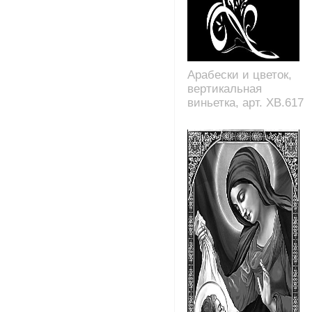
Арабески и цветок,
вертикальная
виньетка, арт. XB.617