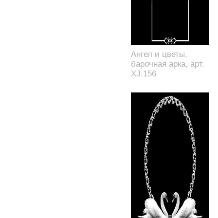
Ангел и цветы,
барочная арка, арт.
XJ.156