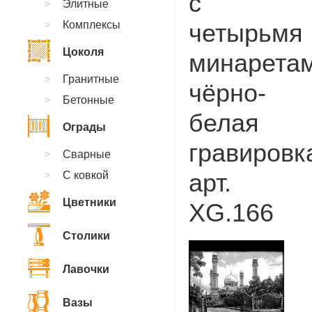
с
Элитные
Комплексы
четырьмя
Цоколя
минаретам
Гранитные
чёрно-
Бетонные
белая
Ограды
гравировк
Сварные
арт.
С ковкой
Цветники
XG.166
Столики
Лавочки
Вазы