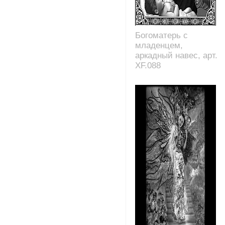
Богоматерь с
младенцем,
аркадный навес, арт.
XF.088