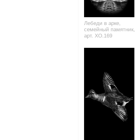
Лебеди в арке,
семейный памятник,
арт. XO.169