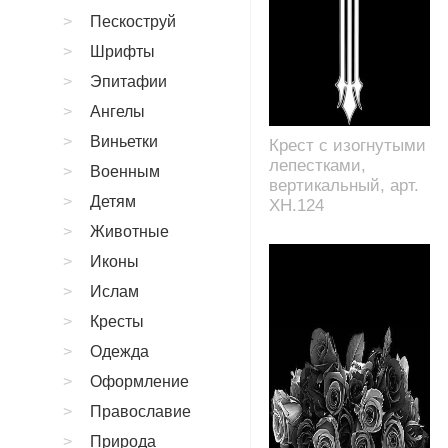
Пескоструй
Шрифты
Эпитафии
Ангелы
Виньетки
Крест с изогнутыми
лепестками,
Военным
вертикальный, арт.
Детям
XH.124
Животные
Иконы
Ислам
Кресты
Одежда
Оформление
Православие
Природа