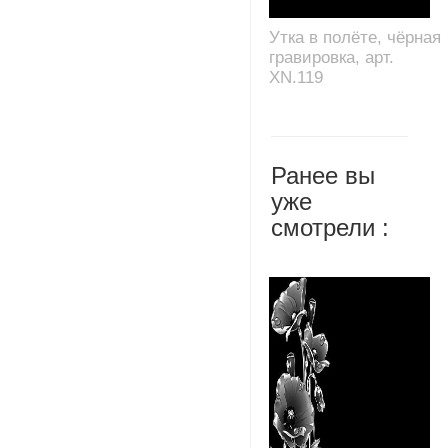
Утка в полёте, чёрная
гравировка, арт.
XN.119
Ранее вы
уже
смотрели :