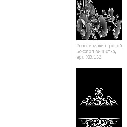
Розы и маки с росой,
боковая виньетка,
арт. XB.132