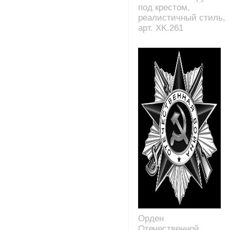
под крестом,
реалистичный стиль,
арт. XK.261
Орден
Отечественной