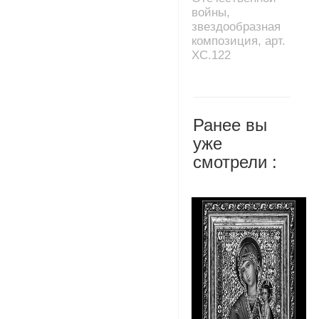
войны,
звездообразная
композиция, арт.
XC.122
Ранее вы
уже
смотрели :