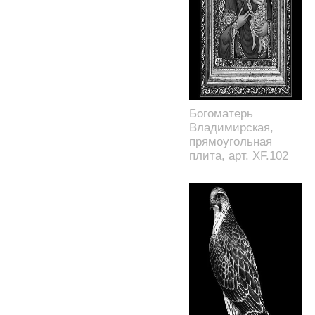
Богоматерь
Владимирская,
прямоугольная
плита, арт. XF.102