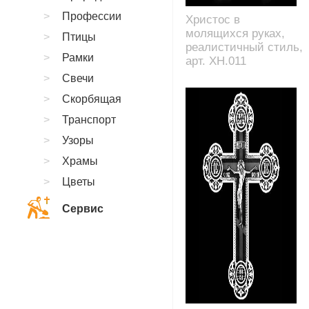
Профессии
Христос в
молящихся руках,
Птицы
реалистичный стиль,
Рамки
арт. XH.011
Свечи
Скорбящая
Транспорт
Узоры
Храмы
Цветы
Сервис