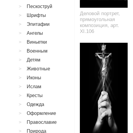
Пескоструй
Деловой портрет,
Шрифты
прямоугольная
Эпитафии
композиция, арт.
XI.106
Ангелы
Виньетки
Военным
Детям
Животные
Иконы
Ислам
Кресты
Одежда
Оформление
Православие
Природа