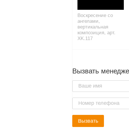
Воскресение со
ангелами,
вертикальная
композиция, арт.
XK.117
Вызвать менедж
Вызвать