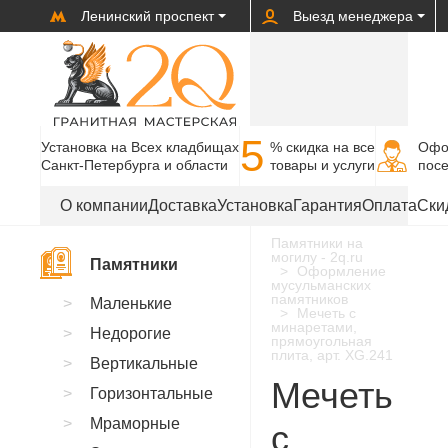
Ленинский проспект
Выезд менеджера
5
Установка на Всех кладбищах
% cкидка на все
Офо
Санкт-Петербурга и области
товары и услуги
пос
О компании
Доставка
Установка
Гарантия
Оплата
Ски
Памятники на
могилу - 2q.ru
Памятники
Оформление
мусульманских
памятников
Маленькие
Мечеть с
минаретами,
Недорогие
прямоугольная
плита, арт. XG.241
Вертикальные
Мечеть
Горизонтальные
Мраморные
с