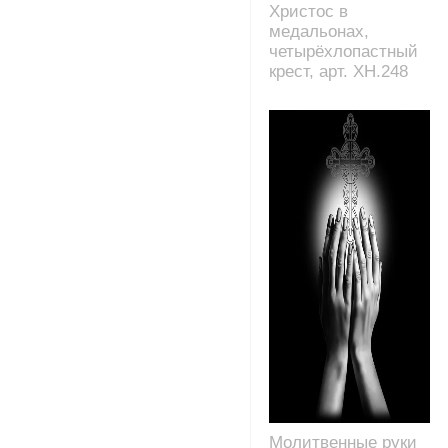
Христос в
медальонах,
четырёхлопастный
крест, арт. XH.248
Молитвенные руки