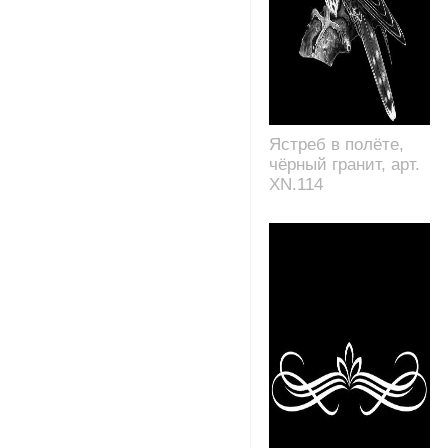
Ястреб в полёте,
чёрный гранит, арт.
XN.114