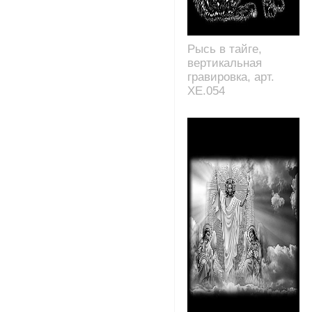
Рысь в тайге,
вертикальная
гравировка, арт.
XE.054