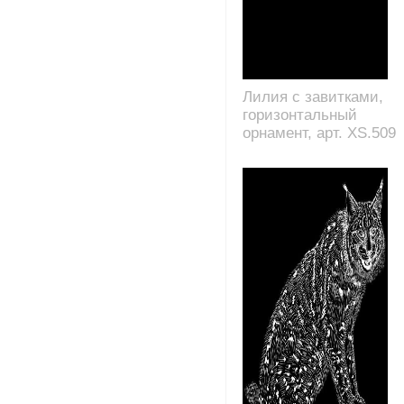
Лилия с завитками,
горизонтальный
орнамент, арт. XS.509