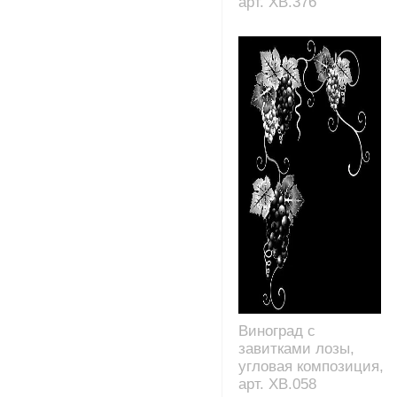
арт. XB.376
Виноград с
завитками лозы,
угловая композиция,
арт. XB.058