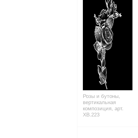
Розы и бутоны,
вертикальная
композиция, арт.
XB.223