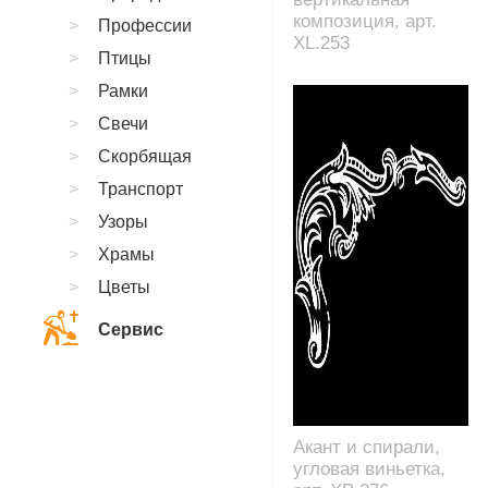
композиция, арт.
Профессии
XL.253
Птицы
Рамки
Свечи
Скорбящая
Транспорт
Узоры
Храмы
Цветы
Сервис
Акант и спирали,
угловая виньетка,