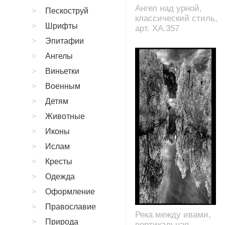
Ангел над урной,
Пескоструй
классический стиль,
Шрифты
арт. XA.357
Эпитафии
Ангелы
Виньетки
Военным
Детям
Животные
Иконы
Ислам
Кресты
Одежда
Оформление
Православие
Река между ивами,
Природа
вертикальная