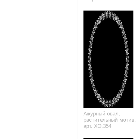
Ажурный овал,
растительный мотив,
арт. XO.354