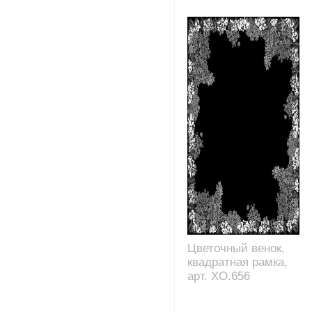
Цветочный венок,
квадратная рамка,
арт. XO.656