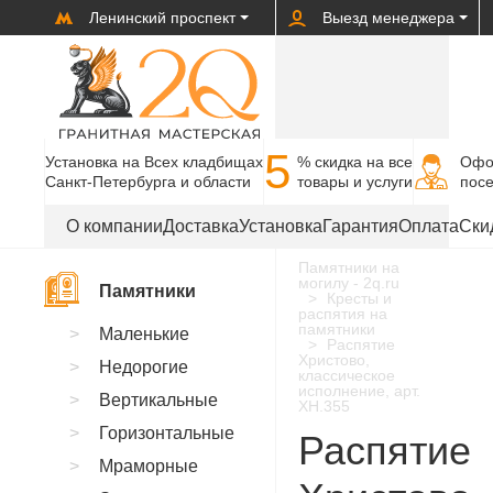
Ленинский проспект
Выезд менеджера
5
Установка на Всех кладбищах
% cкидка на все
Офо
Санкт-Петербурга и области
товары и услуги
пос
О компании
Доставка
Установка
Гарантия
Оплата
Ски
Памятники на
могилу - 2q.ru
Памятники
Кресты и
распятия на
памятники
Маленькие
Распятие
Христово,
Недорогие
классическое
исполнение, арт.
Вертикальные
XH.355
Горизонтальные
Распятие
Мраморные