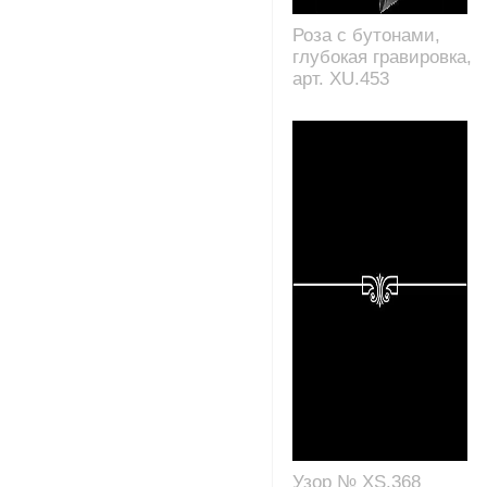
Роза с бутонами,
глубокая гравировка,
арт. XU.453
Узор № XS.368