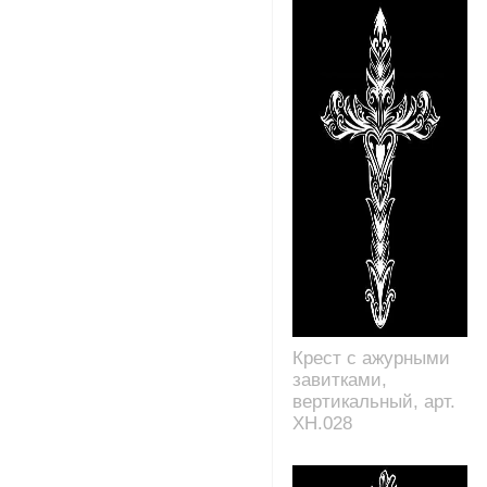
Крест с ажурными
завитками,
вертикальный, арт.
XH.028