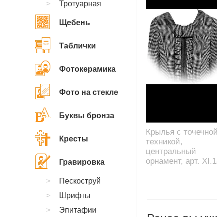
Тротуарная
Щебень
Таблички
Фотокерамика
Фото на стекле
Буквы бронза
Крылья с точечно
Кресты
техникой,
центральный
орнамент, арт. XI.
Гравировка
Пескоструй
Шрифты
Эпитафии