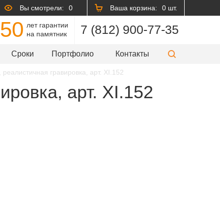
Вы смотрели:
0
Ваша корзина:
0 шт.
50
лет гарантии
7 (812) 900-77-35
на памятник
Сроки
Портфолио
Контакты
 реалистичная гравировка, арт. XI.152
ровка, арт. XI.152