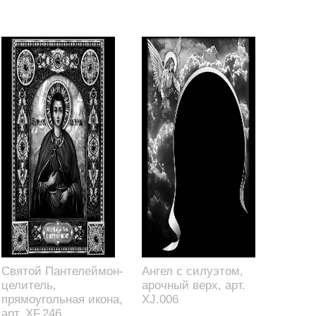
Святой Пантелеймон-
Ангел с силуэтом,
целитель,
арочный верх, арт.
прямоугольная икона,
XJ.006
арт. XF.246