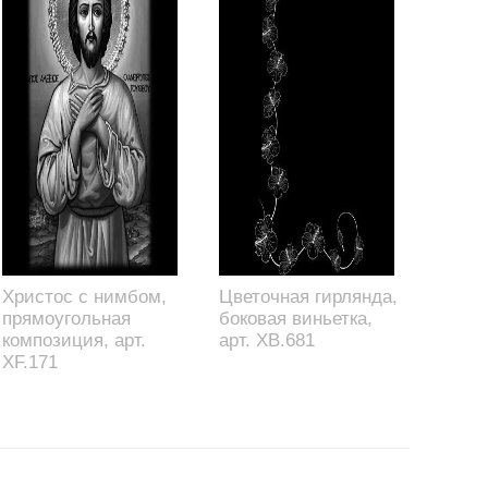
Христос с нимбом,
Цветочная гирлянда,
прямоугольная
боковая виньетка,
композиция, арт.
арт. XB.681
XF.171