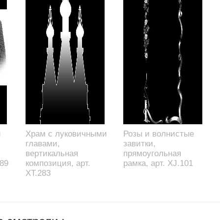
й
Храм с луковичными
Розы и волнистые
главами,
завитки,
вертикальная
прямоугольная
189
композиция, арт.
рамка, арт. XJ.101
XT.283