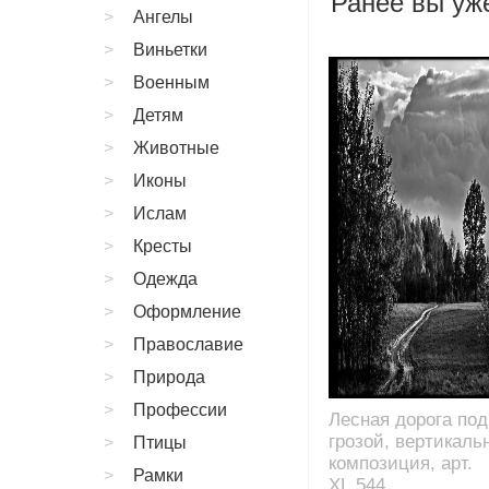
Ранее вы уже
Ангелы
Виньетки
Военным
Детям
Животные
Иконы
Ислам
Кресты
Одежда
Оформление
Православие
Природа
Профессии
Лесная дорога под
грозой, вертикаль
Птицы
композиция, арт.
Рамки
XL.544