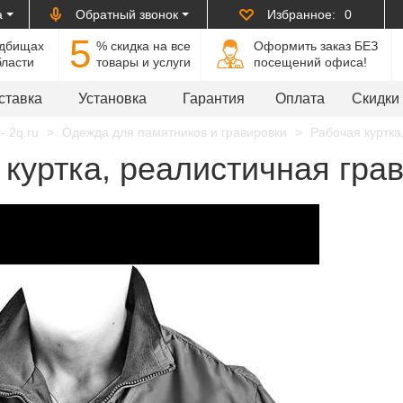
а
Обратный звонок
Избранное:
0
5
адбищах
% cкидка на все
Оформить заказ БЕЗ
бласти
товары и услуги
посещений офиса!
ставка
Установка
Гарантия
Оплата
Скидки
- 2q.ru
Одежда для памятников и гравировки
Рабочая куртка,
куртка, реалистичная грави