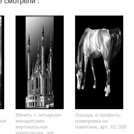
 смотрели :
Мечеть с четырьмя
Лошадь в профиль,
ная
минаретами,
гравировка на
вертикальная
памятник, арт. XE.039
композиция, арт.