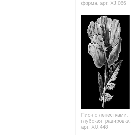
форма, арт. XJ.086
Пион с лепестками,
глубокая гравировка,
арт. XU.448