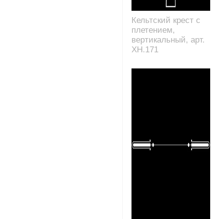
Кельтский крест с
плетением,
вертикальный, арт.
XH.171