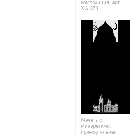
композиция, арт.
XG.078
Мечеть с
минаретами,
прямоугольная