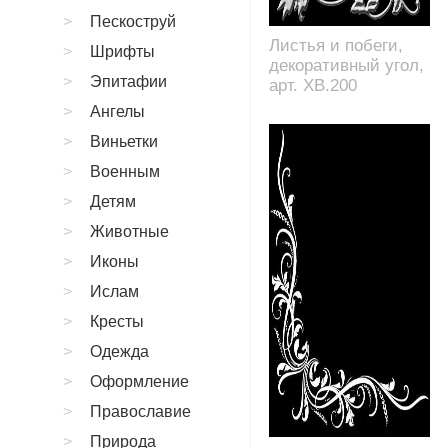
Пескоструй
Листья и побеги,
Шрифты
декоративный угол,
Эпитафии
арт. XB.200
Ангелы
Виньетки
Военным
Детям
Животные
Иконы
Ислам
Кресты
Одежда
Оформление
Православие
Природа