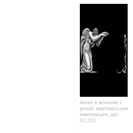
Ангел в молитве с
розой, вертикальная
композиция, арт.
XJ.213