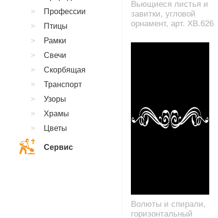
Вьющиеся листья и
Профессии
завитки, угловой
орнамент, арт. XB.626
Птицы
Рамки
Свечи
Скорбящая
Транспорт
Узоры
Храмы
Цветы
Сервис
Волюты и спирали,
горизонтальный