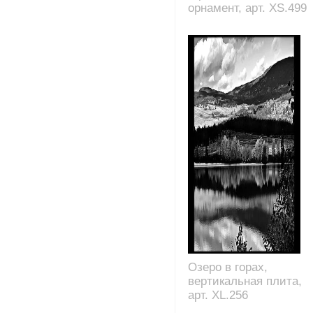
орнамент, арт. XS.499
Озеро в горах,
вертикальная плита,
арт. XL.256