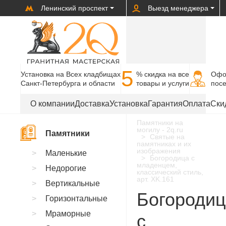
Ленинский проспект
Выезд менеджера
5
Установка на Всех кладбищах
% cкидка на все
Офо
Санкт-Петербурга и области
товары и услуги
пос
О компании
Доставка
Установка
Гарантия
Оплата
Ски
Памятники на
могилу - 2q.ru
Памятники
Святые на
памятниках и их
изображения
Маленькие
Богородица с
младенцем,
Недорогие
классический стиль,
арт. XK.161
Вертикальные
Богороди
Горизонтальные
Мраморные
с