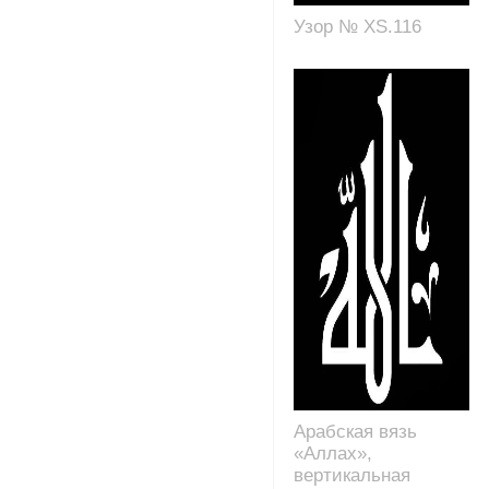
Узор № XS.116
Арабская вязь
«Аллах»,
вертикальная