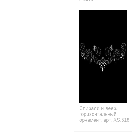
Спирали и веер,
горизонтальный
орнамент, арт. XS.518