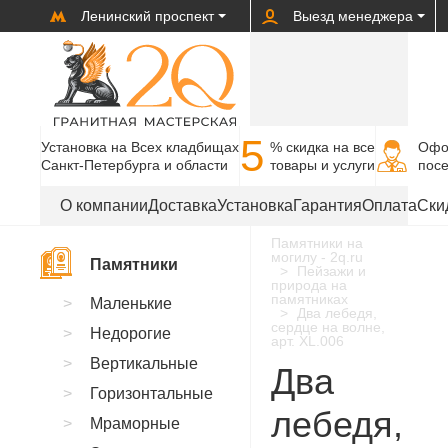
Ленинский проспект
Выезд менеджера
5
Установка на Всех кладбищах
% cкидка на все
Офо
Санкт-Петербурга и области
товары и услуги
пос
О компании
Доставка
Установка
Гарантия
Оплата
Ски
Памятники на
могилу - 2q.ru
Памятники
Пейзажи и
природа на
памятниках
Маленькие
Два лебедя,
сердце на волне,
Недорогие
арт. XL.006
Вертикальные
Два
Горизонтальные
лебедя,
Мраморные