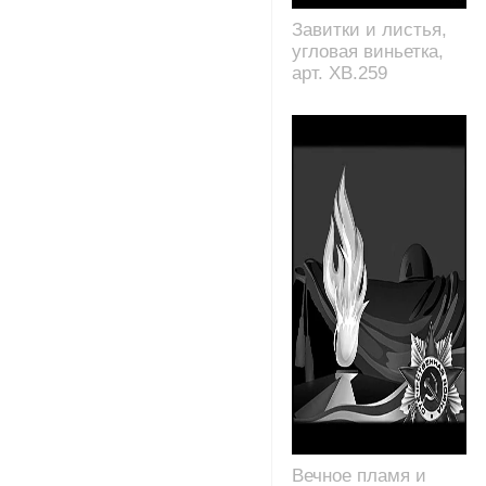
Завитки и листья,
угловая виньетка,
арт. XB.259
Вечное пламя и