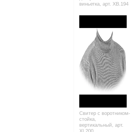
виньетка, арт. XB.194
Свитер с воротником-
стойка,
вертикальный, арт.
XI.200