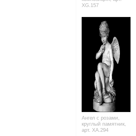
XG.157
Ангел с розами,
круглый памятник,
арт. XA.294