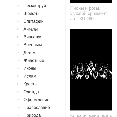
Пескоструй
Пионы и розы,
угловой орнамент,
Шрифты
арт. XU.490
Эпитафии
Ангелы
Виньетки
Военным
Детям
Животные
Иконы
Ислам
Кресты
Одежда
Оформление
Православие
Природа
Классический акант,