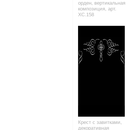
орден, вертикальная
композиция, арт.
XC.158
Крест с завитками,
декоративная