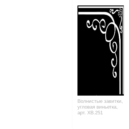
Волнистые завитки,
угловая виньетка,
арт. XB.251