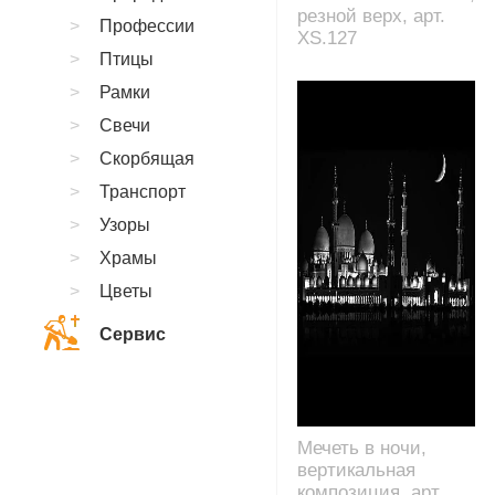
резной верх, арт.
Профессии
XS.127
Птицы
Рамки
Свечи
Скорбящая
Транспорт
Узоры
Храмы
Цветы
Сервис
Мечеть в ночи,
вертикальная
композиция, арт.