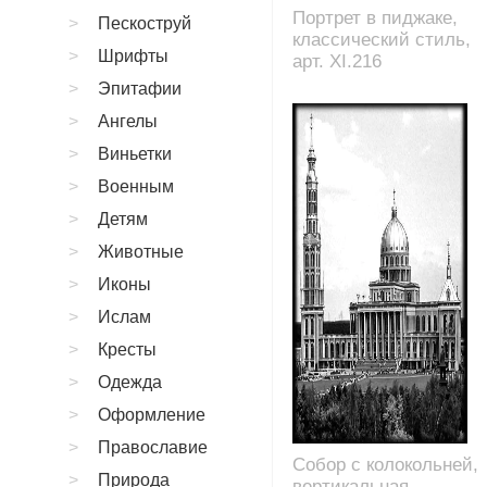
Портрет в пиджаке,
Пескоструй
классический стиль,
Шрифты
арт. XI.216
Эпитафии
Ангелы
Виньетки
Военным
Детям
Животные
Иконы
Ислам
Кресты
Одежда
Оформление
Православие
Собор с колокольней,
Природа
вертикальная