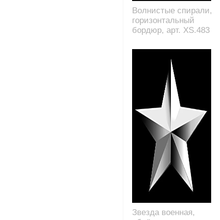
Волнистые спирали,
горизонтальный
бордюр, арт. XS.483
Звезда военная,