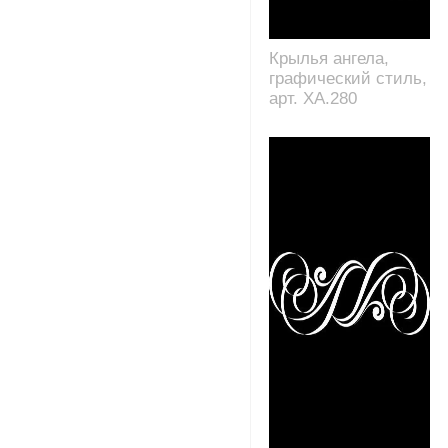
Крылья ангела,
графический стиль,
арт. XA.280