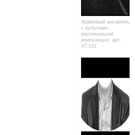
Храмовый ансамбль
с куполами,
вертикальная
композиция, арт.
XT.131