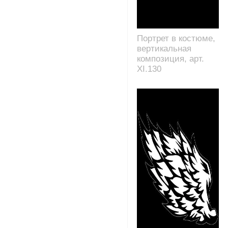
Портрет в костюме,
вертикальная
композиция, арт.
XI.130