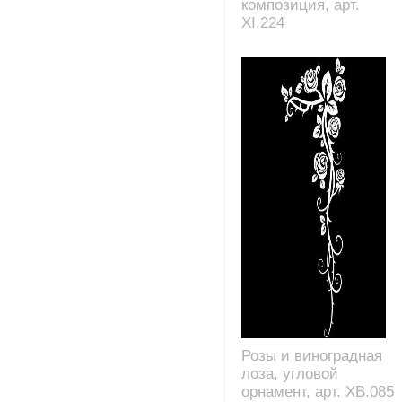
композиция, арт.
XI.224
Розы и виноградная
лоза, угловой
орнамент, арт. XB.085