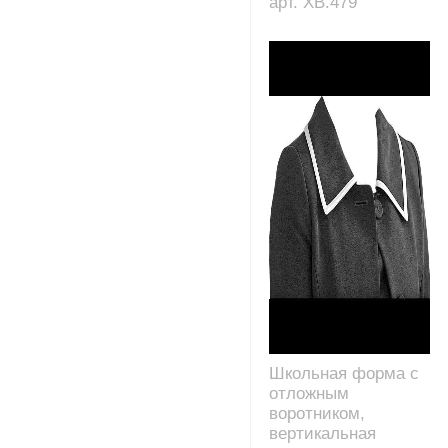
арт. XB.479
Школьная форма с
отложным
воротником,
вертикальная