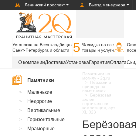
Ленинский проспект
Выезд менеджера
5
Установка на Всех кладбищах
% cкидка на все
Офо
Санкт-Петербурга и области
товары и услуги
пос
О компании
Доставка
Установка
Гарантия
Оплата
Ски
Памятники на
могилу - 2q.ru
Памятники
Пейзажи и
природа на
памятниках
Маленькие
Берёзовая
аллея,
Недорогие
вертикальная
композиция, арт.
Вертикальные
XL.023
Горизонтальные
Берёзова
Мраморные