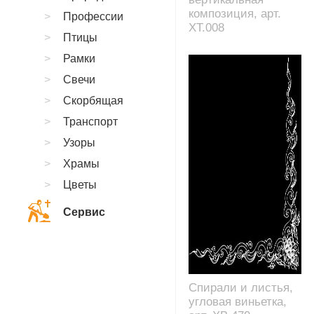
композиция, арт.
Профессии
XT.008
Птицы
Рамки
Свечи
Скорбящая
Транспорт
Узоры
Храмы
Цветы
Сервис
Спирали и листья,
угловая виньетка,