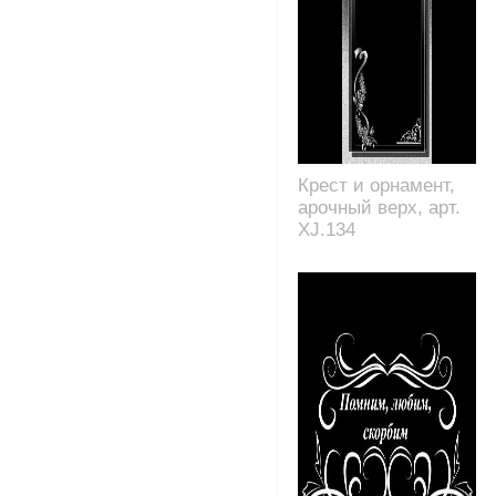
Крест и орнамент,
арочный верх, арт.
XJ.134