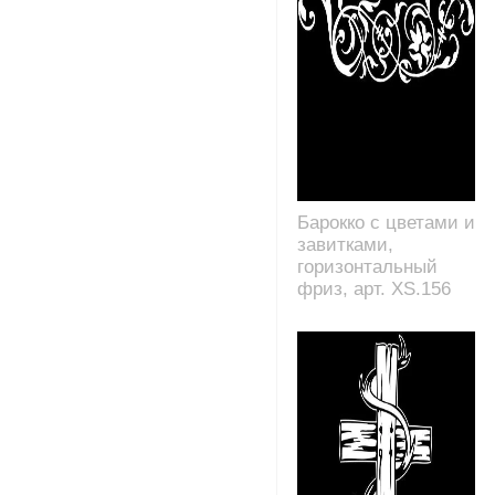
Барокко с цветами и
завитками,
горизонтальный
фриз, арт. XS.156