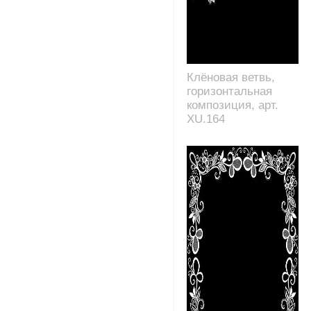
Клёновая ветвь,
горизонтальная
композиция, арт.
XU.164