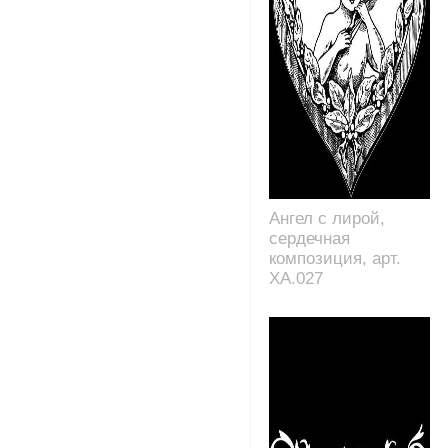
Ангел с лирой,
сердечная
композиция, арт.
XA.027