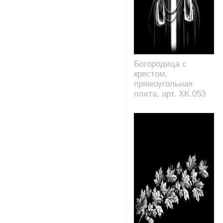
Богородица с
крестом,
прямоугольная
плита, арт. XK.053