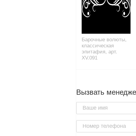
Барочные волюты,
классическая
эпитафия, арт.
XV.091
Вызвать менедж