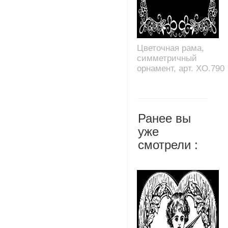
Цветочная рама,
симметричный
орнамент, арт. XO.790
Ранее вы
уже
смотрели :