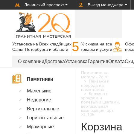
Ленинский проспект
Выезд менеджера
5
Установка на Всех кладбищах
% cкидка на все
Офо
Санкт-Петербурга и области
товары и услуги
пос
О компании
Доставка
Установка
Гарантия
Оплата
Ски
Памятники на
могилу - 2q.ru
Памятники
Пейзажи и
природа на
памятниках
Маленькие
Корзина с
урожаем и
Недорогие
полевыми цветами,
вертикальная
Вертикальные
композиция, арт.
XL.105
Горизонтальные
Корзина
Мраморные