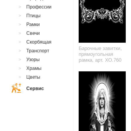
Профессии
Птицы
Рамки
Свечи
Скорбящая
Барочные завитки,
Транспорт
прямоугольная
Узоры
рамка, арт. XO.760
Храмы
Цветы
Сервис