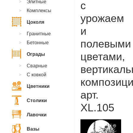
Элитные
с
Комплексы
урожаем
Цоколя
и
Гранитные
полевыми
Бетонные
цветами,
Ограды
Сварные
вертикаль
С ковкой
композици
Цветники
арт.
Столики
XL.105
Лавочки
Вазы