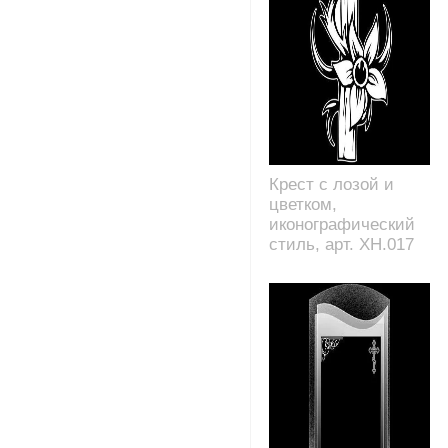
Крест с лозой и
цветком,
иконографический
стиль, арт. XH.017