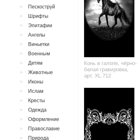
Пескоструй
Шрифты
Эпитафии
Ангелы
Виньетки
Военным
Детям
Конь в галопе, чёрно-
белая гравировка,
Животные
арт. XL.712
Иконы
Ислам
Кресты
Одежда
Оформление
Православие
Природа