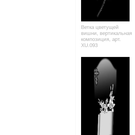
Ветка цветущей
вишни, вертикальная
композиция, арт.
XU.093