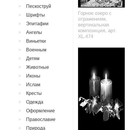
Пескоструй
Горное озеро с
Шрифты
отражением,
Эпитафии
вертикальная
композиция, арт.
Ангелы
XL.474
Виньетки
Военным
Детям
Животные
Иконы
Ислам
Кресты
Одежда
Оформление
Православие
Природа