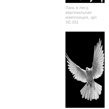
Лань в лесу,
вертикальная
композиция, арт.
XE.031