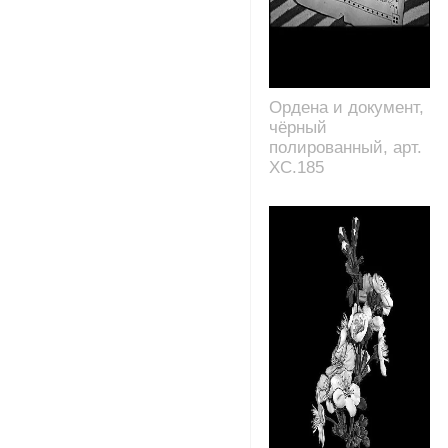
Ордена и документ,
чёрный
полированный, арт.
XC.185