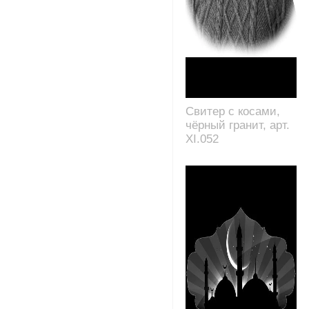
Свитер с косами,
чёрный гранит, арт.
XI.052