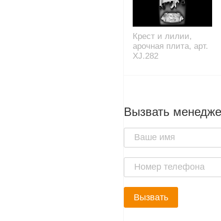
Крест и лилии,
арочная плита, арт.
XJ.282
Вызвать менедж
Вызвать