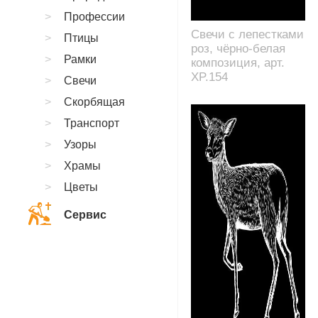
Профессии
Свечи с лепестками
Птицы
роз, чёрно-белая
Рамки
композиция, арт.
XP.154
Свечи
Скорбящая
Транспорт
Узоры
Храмы
Цветы
Сервис