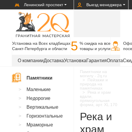
Ленинский проспект
Выезд менеджера
5
Установка на Всех кладбищах
% cкидка на все
Офо
Санкт-Петербурга и области
товары и услуги
пос
О компании
Доставка
Установка
Гарантия
Оплата
Ски
Памятники на
могилу - 2q.ru
Памятники
Пейзажи и
природа на
памятниках
Маленькие
Река и храм
вдали,
Недорогие
прямоугольная
форма, арт. XL.170
Вертикальные
Река и
Горизонтальные
Мраморные
храм