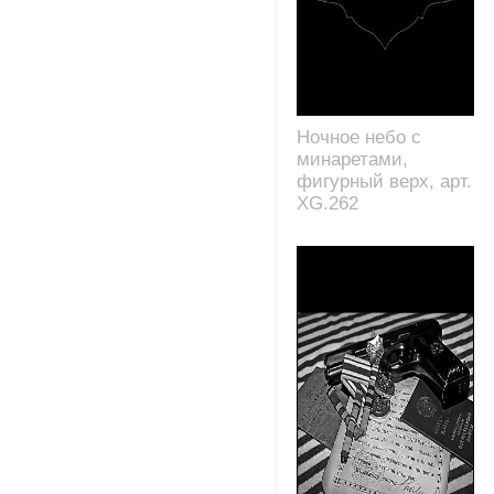
Ночное небо с
минаретами,
фигурный верх, арт.
XG.262