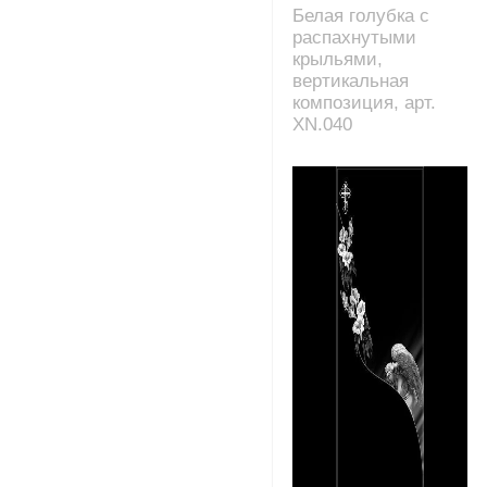
Белая голубка с
распахнутыми
крыльями,
вертикальная
композиция, арт.
XN.040