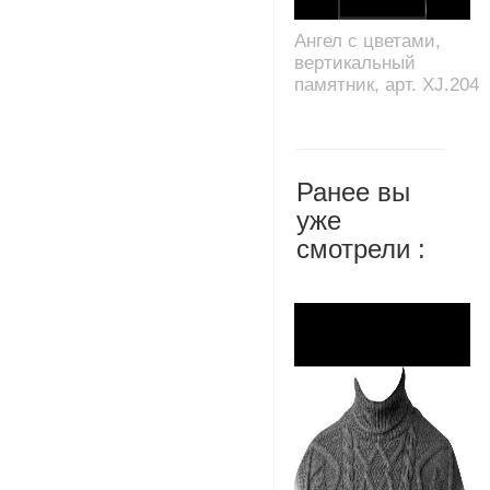
Ангел с цветами,
вертикальный
памятник, арт. XJ.204
Ранее вы
уже
смотрели :