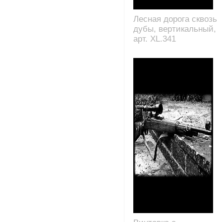
Лесная дорога сквозь
дубы, вертикальный,
арт. XL.341