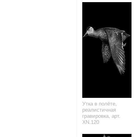
Утка в полёте,
реалистичная
гравировка, арт.
XN.120