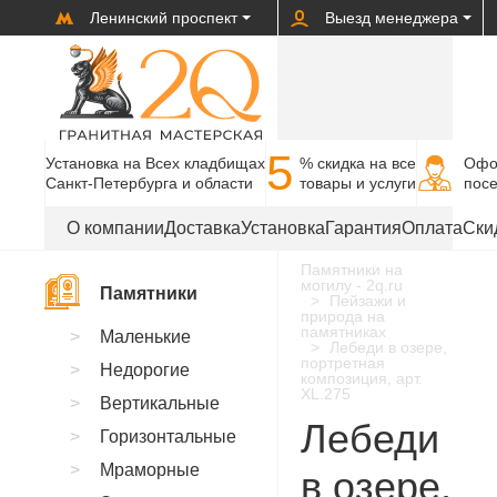
Ленинский проспект
Выезд менеджера
5
Установка на Всех кладбищах
% cкидка на все
Офо
Санкт-Петербурга и области
товары и услуги
пос
О компании
Доставка
Установка
Гарантия
Оплата
Ски
Памятники на
могилу - 2q.ru
Памятники
Пейзажи и
природа на
памятниках
Маленькие
Лебеди в озере,
портретная
Недорогие
композиция, арт.
XL.275
Вертикальные
Лебеди
Горизонтальные
Мраморные
в озере,