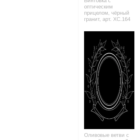
Винтовка с
оптическим
прицелом, чёрный
гранит, арт. XC.164
Оливовые ветви с