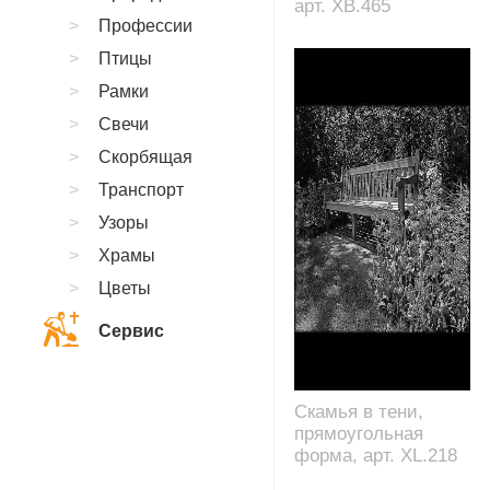
арт. XB.465
Профессии
Птицы
Рамки
Свечи
Скорбящая
Транспорт
Узоры
Храмы
Цветы
Сервис
Скамья в тени,
прямоугольная
форма, арт. XL.218