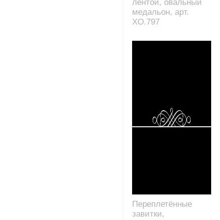
лентой, овальный
медальон, арт.
XO.797
Переплетённые
завитки,