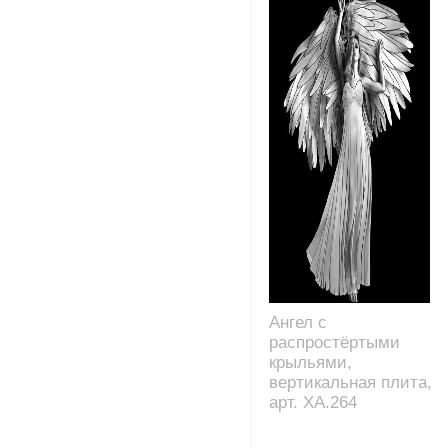
Ангел с
распростёртыми
крыльями,
вертикальная плита,
арт. XA.264