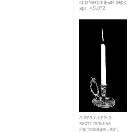
симметричный верх,
арт. XS.072
Ангел и свеча,
вертикальная
композиция, арт.