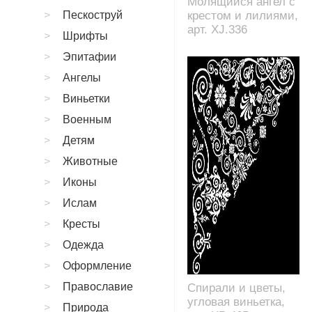
Молящийся ангел с
Пескоструй
крестом и лилиями,
арт. XJ.336
Шрифты
Эпитафии
Ангелы
Виньетки
Военным
Детям
Животные
Иконы
Ислам
Кресты
Одежда
Оформление
Православие
Спирали и цветы,
угловая виньетка,
Природа