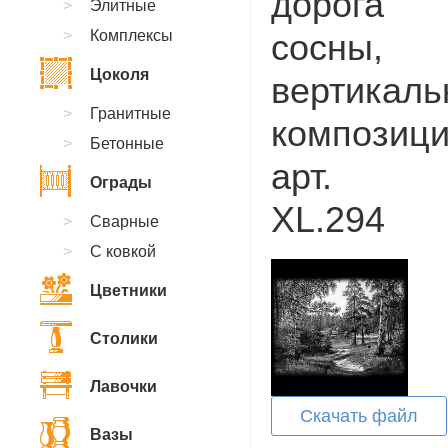
дорога
Элитные
Комплексы
сосны,
Цоколя
вертикаль
Гранитные
композици
Бетонные
арт.
Ограды
XL.294
Сварные
С ковкой
Цветники
Столики
Лавочки
Скачать файл
Вазы