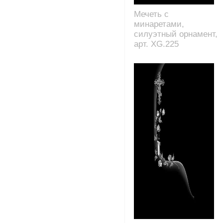
Мечеть с
минаретами,
силуэтный орнамент,
арт. XG.225