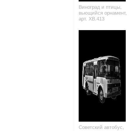
Виноград и птицы,
вьющийся орнамент,
арт. XB.413
Советский автобус,