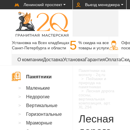
Ленинский проспект
Выезд менеджера
5
Установка на Всех кладбищах
% cкидка на все
Офо
Санкт-Петербурга и области
товары и услуги
пос
О компании
Доставка
Установка
Гарантия
Оплата
Ски
Памятники на
могилу - 2q.ru
Памятники
Пейзажи и
природа на
памятниках
Маленькие
Лесная дорога
сосны,
Недорогие
вертикальная
композиция, арт.
Вертикальные
XL.294
Горизонтальные
Лесная
Мраморные