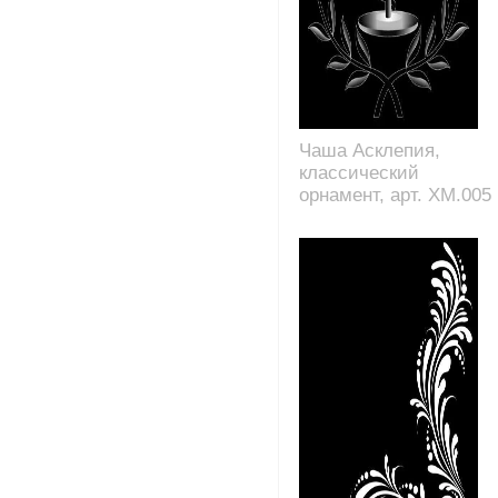
Чаша Асклепия,
классический
орнамент, арт. XM.005