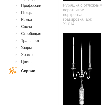
Рубашка с отложным
Профессии
воротником,
Птицы
портретная
гравировка, арт.
Рамки
XI.014
Свечи
Скорбящая
Транспорт
Узоры
Храмы
Цветы
Сервис