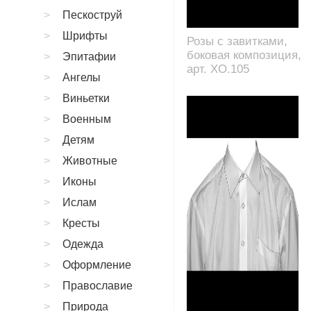
Пескоструй
Шрифты
Розы с завитками,
боковая композиция,
Эпитафии
арт. XO.105
Ангелы
Виньетки
Военным
Детям
Животные
Иконы
Ислам
Кресты
Одежда
Оформление
Православие
Природа