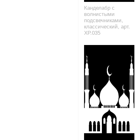
Канделабр с
волнистыми
подсвечниками,
классический, арт.
XP.035