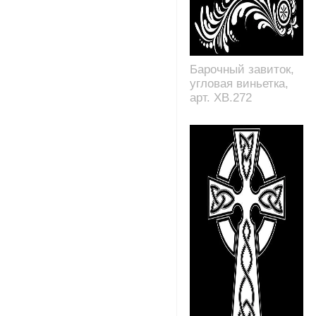
Барочный завиток,
угловая виньетка,
арт. XB.272