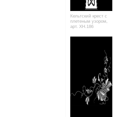
Кельтский крест с
плетеным узором,
арт. XH.186