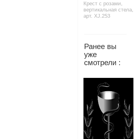
Крест с розами,
вертикальная стела,
арт. XJ.253
Ранее вы
уже
смотрели :