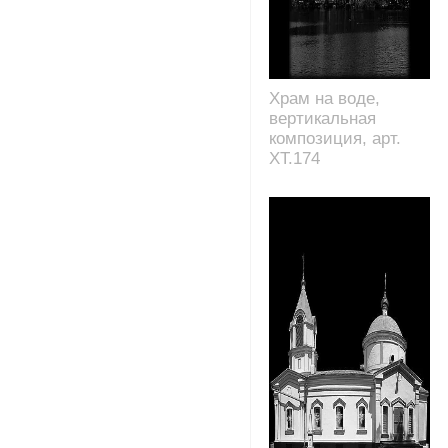
Храм на воде,
вертикальная
композиция, арт.
XT.174