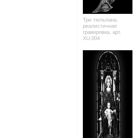
Три тюльпана,
реалистичная
гравировка, арт.
XU.004