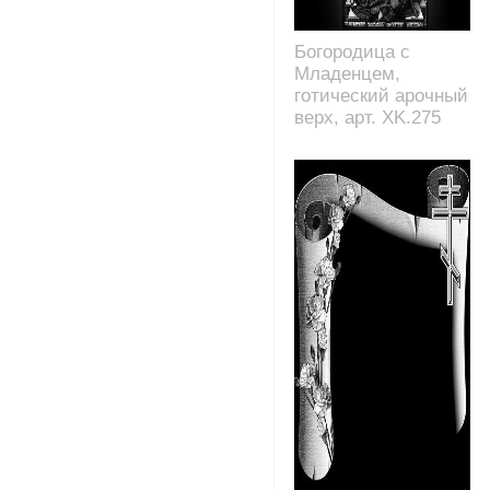
Богородица с
Младенцем,
готический арочный
верх, арт. XK.275