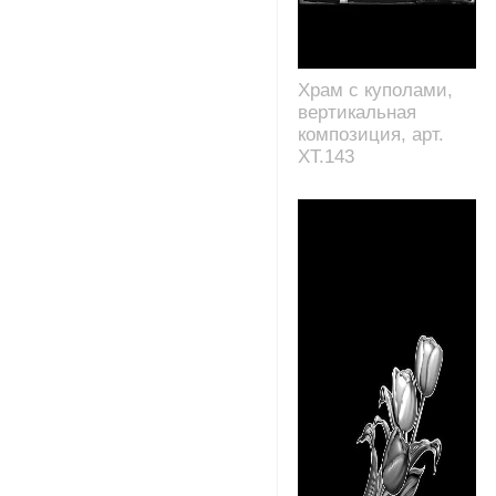
Храм с куполами,
вертикальная
композиция, арт.
XT.143