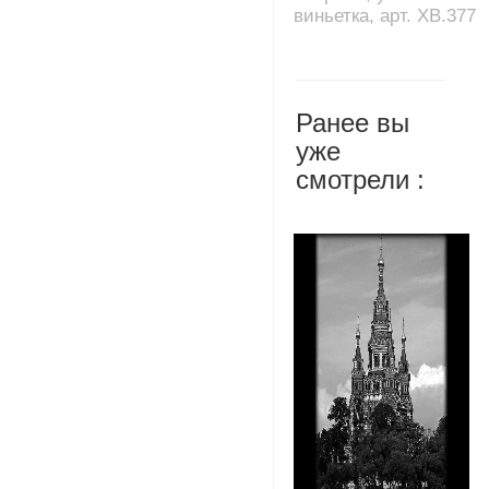
виньетка, арт. XB.377
Ранее вы
уже
смотрели :