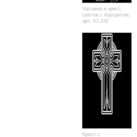
Часовня и крест,
свиток с портретом,
арт. XJ.242
Крест с