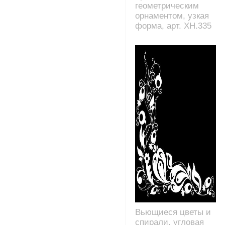
геометрическим
орнаментом, узкая
форма, арт. XH.335
Вьющиеся цветы и
спирали, угловая