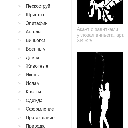
Пескоструй
Шрифты
Эпитафии
Акант с завитками,
Ангелы
угловая виньета, арт.
Виньетки
XB.625
Военным
Детям
Животные
Иконы
Ислам
Кресты
Одежда
Оформление
Православие
Природа