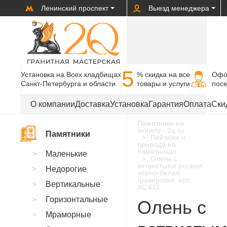
Ленинский проспект
Выезд менеджера
5
Установка на Всех кладбищах
% cкидка на все
Офо
Санкт-Петербурга и области
товары и услуги
пос
О компании
Доставка
Установка
Гарантия
Оплата
Ски
Памятники на
могилу - 2q.ru
Памятники
Пейзажи и
природа на
памятниках
Маленькие
Олень с
ветвистыми рогами,
Недорогие
чёрно-белая
гравировка, арт.
Вертикальные
XL.411
Горизонтальные
Олень с
Мраморные