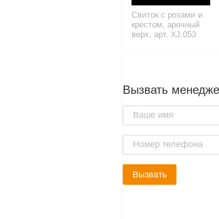
Свиток с розами и
крестом, арочный
верх, арт. XJ.053
Вызвать менедж
Вызвать