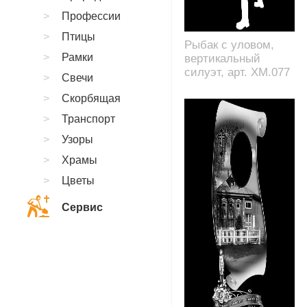
Профессии
Птицы
Рыбак с уловом,
Рамки
вертикальный
силуэт, арт. XM.077
Свечи
Скорбящая
Транспорт
Узоры
Храмы
Цветы
Сервис