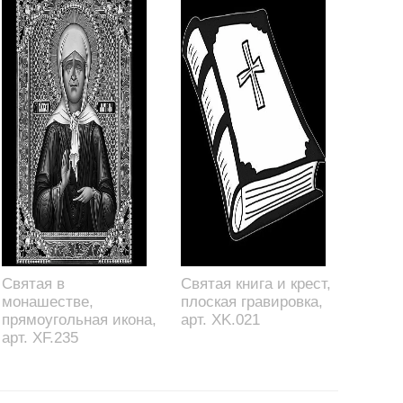
Святая в
Святая книга и крест,
монашестве,
плоская гравировка,
прямоугольная икона,
арт. XK.021
арт. XF.235