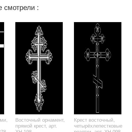
 смотрели :
ами,
Восточный орнамент,
Крест восточный,
прямой крест, арт.
четырёхлепестковые
278
XH.198
розетки, арт. XH.098