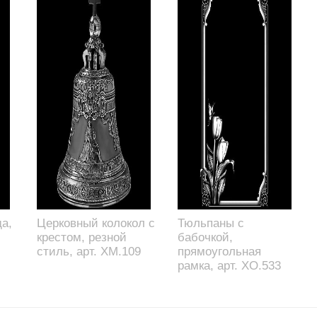
а,
Церковный колокол с
Тюльпаны с
крестом, резной
бабочкой,
стиль, арт. XM.109
прямоугольная
рамка, арт. XO.533