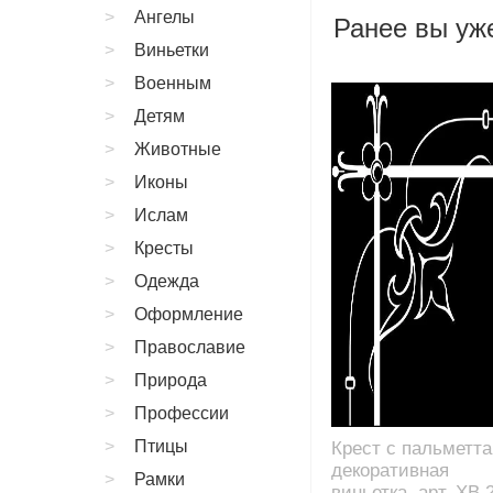
Ангелы
Ранее вы уже
Виньетки
Военным
Детям
Животные
Иконы
Ислам
Кресты
Одежда
Оформление
Православие
Природа
Профессии
Птицы
Крест с пальметт
декоративная
Рамки
виньетка, арт. XB.