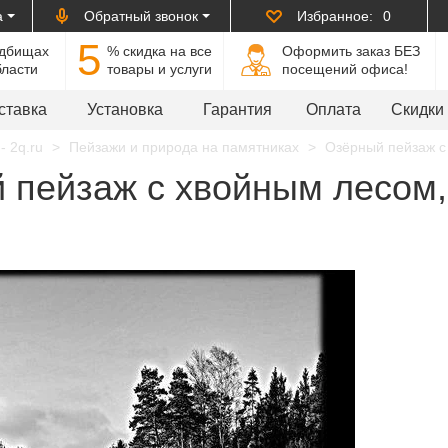
а
Обратный звонок
Избранное:
0
5
адбищах
% cкидка на все
Оформить заказ БЕЗ
бласти
товары и услуги
посещений офиса!
ставка
Установка
Гарантия
Оплата
Скидки
- 2q.ru
Пейзажи и природа на памятниках
Озёрный пейзаж с 
 пейзаж с хвойным лесом, 