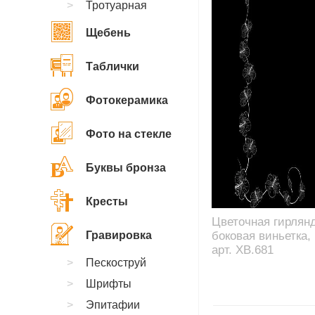
Тротуарная
Щебень
Таблички
Фотокерамика
Фото на стекле
Буквы бронза
Кресты
Цветочная гирлянд
Гравировка
боковая виньетка,
арт. XB.681
Пескоструй
Шрифты
Эпитафии