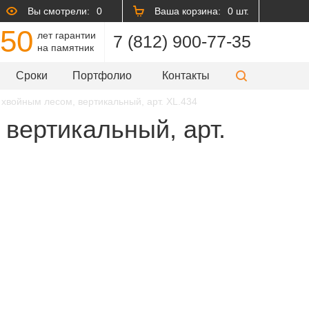
Вы смотрели:
0
Ваша корзина:
0 шт.
50
лет гарантии
7 (812) 900-77-35
на памятник
Сроки
Портфолио
Контакты
хвойным лесом, вертикальный, арт. XL.434
вертикальный, арт.