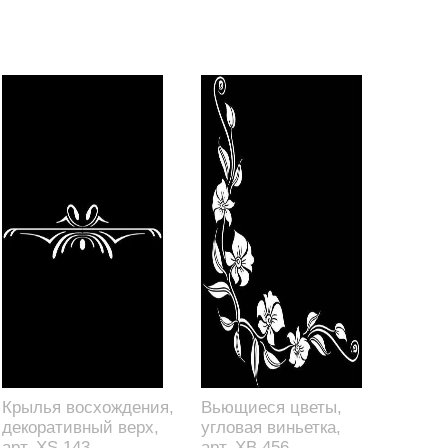
Крылья восхождения,
Вьющиеся цветы,
декоративный верх,
угловая виньетка,
арт. XS.143
арт. XB.456