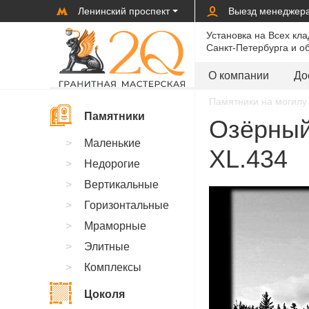
Ленинский проспект
Выезд менеджер
Установка на Всех кл
Санкт-Петербурга и о
О компании
До
Памятники на могилу 
Памятники
Озёрный
Маленькие
XL.434
Недорогие
Вертикальные
Горизонтальные
Мраморные
Элитные
Комплексы
Цоколя