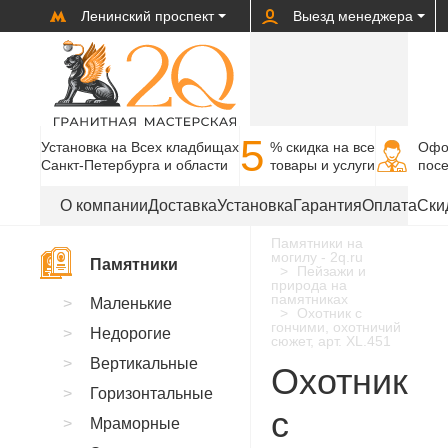
Ленинский проспект
Выезд менеджера
5
Установка на Всех кладбищах
% cкидка на все
Офо
Санкт-Петербурга и области
товары и услуги
пос
О компании
Доставка
Установка
Гарантия
Оплата
Ски
Памятники на
могилу - 2q.ru
Памятники
Пейзажи и
природа на
памятниках
Маленькие
Охотник с
гончими, охотничий
Недорогие
сюжет, арт. XL.451
Вертикальные
Охотник
Горизонтальные
с
Мраморные