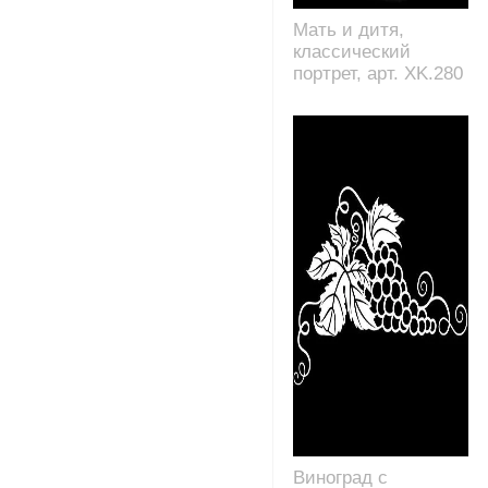
Мать и дитя,
классический
портрет, арт. XK.280
Виноград с