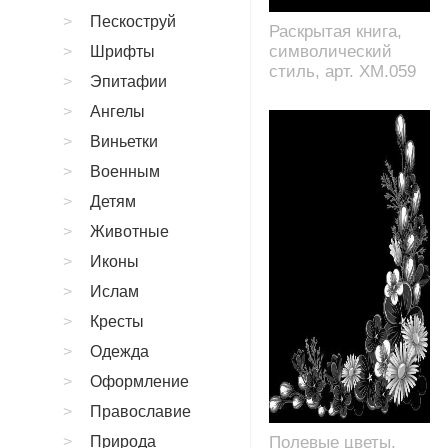
Пескоструй
Раскрытая книга,
символический
Шрифты
стиль, арт. XM.059
Эпитафии
Ангелы
Виньетки
Военным
Детям
Животные
Иконы
Ислам
Кресты
Одежда
Оформление
Православие
Природа
Полевые цветы,