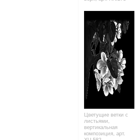
Цветущие ветки с
листьями,
вертикальная
композиция, арт.
XU.582