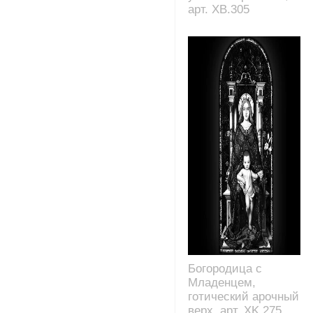
арт. XB.305
Богородица с
Младенцем,
готический арочный
верх, арт. XK.275