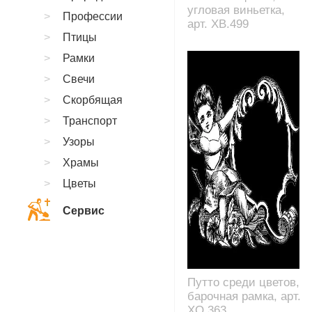
угловая виньетка,
Профессии
арт. XB.499
Птицы
Рамки
Свечи
Скорбящая
Транспорт
Узоры
Храмы
Цветы
Сервис
Путто среди цветов,
барочная рамка, арт.
XO.363