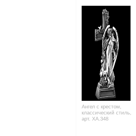
Ангел с крестом,
классический стиль,
арт. XA.348