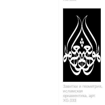
Завитки и геометрия,
исламская
орнаментика, арт.
XG.033