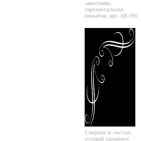
завитками,
горизонтальная
виньетка, арт. XB.056
Спирали и листья,
угловой орнамент,