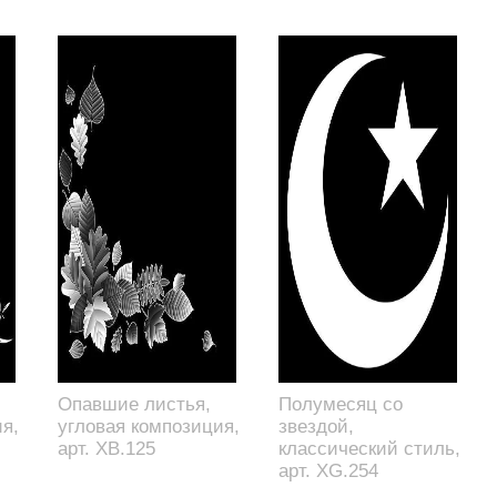
Опавшие листья,
Полумесяц со
я,
угловая композиция,
звездой,
арт. XB.125
классический стиль,
арт. XG.254