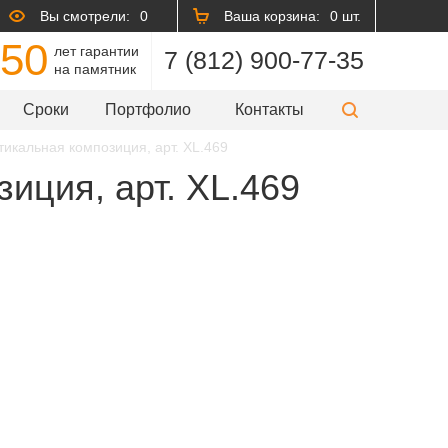
Вы смотрели:
0
Ваша корзина:
0 шт.
50
лет гарантии
7 (812) 900-77-35
на памятник
Сроки
Портфолио
Контакты
тикальная композиция, арт. XL.469
иция, арт. XL.469