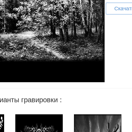
Скачат
ианты гравировки :