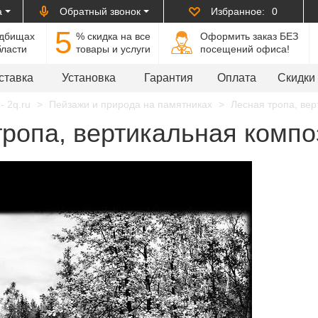
а
Обратный звонок
Избранное:
0
5
адбищах
% cкидка на все
Оформить заказ БЕЗ
бласти
товары и услуги
посещений офиса!
ставка
Установка
Гарантия
Оплата
Скидки
- 2q.ru
Пейзажи и природа на памятниках
Лесная тропа, вер
ропа, вертикальная композ