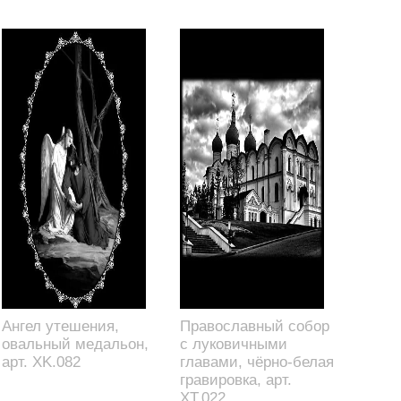
Ангел утешения,
Православный собор
овальный медальон,
с луковичными
арт. XK.082
главами, чёрно-белая
гравировка, арт.
XT.022