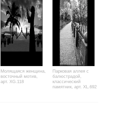
Молящаяся женщина,
Парковая аллея с
восточный мотив,
балюстрадой,
арт. XG.118
классический
памятник, арт. XL.692