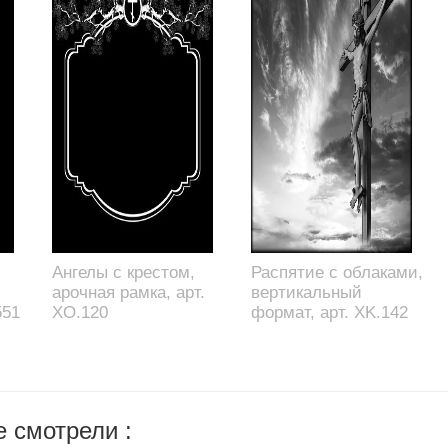
Ангелы с крестом,
Распятие с облаками,
арочная рамка, арт.
вертикальный
551
XO.120
формат, арт. XK.142
 смотрели :