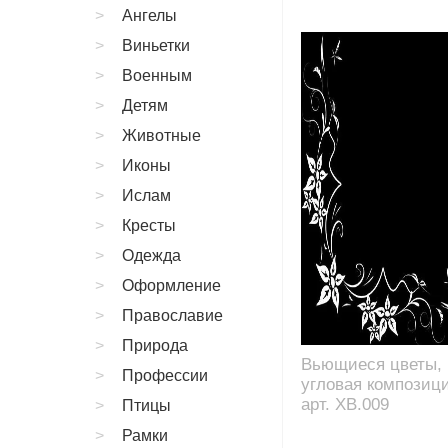
Ангелы
Виньетки
Военным
Детям
Животные
Иконы
Ислам
Кресты
Одежда
Оформление
Православие
Природа
Вьющиеся цветы,
Профессии
угловая композици
арт. XB.009
Птицы
Рамки