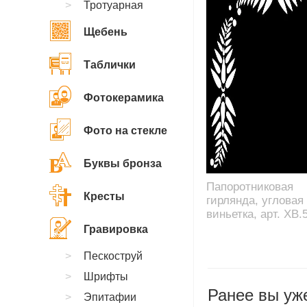
Тротуарная
Щебень
Таблички
Фотокерамика
Фото на стекле
Буквы бронза
Папоротниковая
Кресты
гирлянда, угловая
виньетка, арт. XB.
Гравировка
Пескоструй
Шрифты
Ранее вы уже
Эпитафии