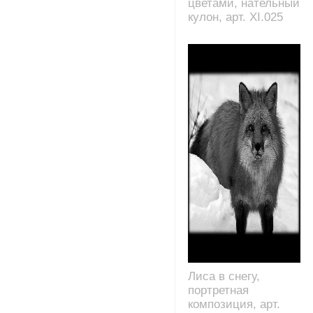
цветами, нательный
кулон, арт. XI.025
Лиса в снегу,
портретная
композиция, арт.