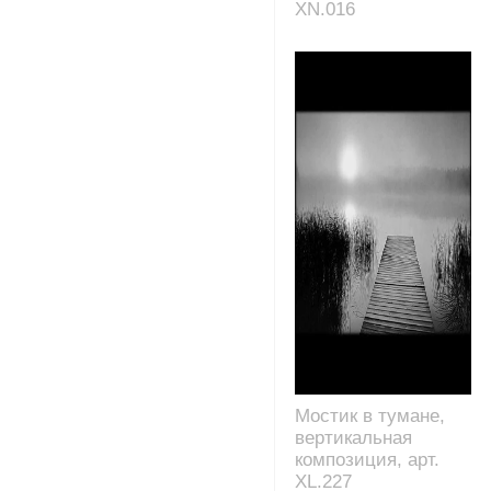
XN.016
Мостик в тумане,
вертикальная
композиция, арт.
XL.227