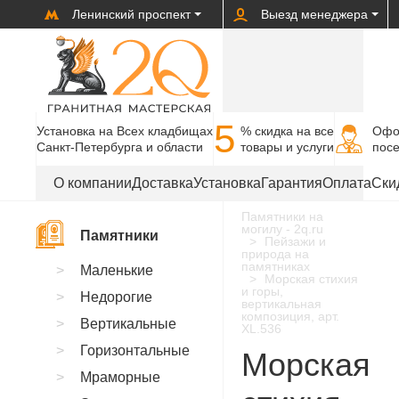
Ленинский проспект
Выезд менеджера
5
Установка на Всех кладбищах
% cкидка на все
Офо
Санкт-Петербурга и области
товары и услуги
пос
О компании
Доставка
Установка
Гарантия
Оплата
Ски
Памятники на
могилу - 2q.ru
Памятники
Пейзажи и
природа на
памятниках
Маленькие
Морская стихия
и горы,
Недорогие
вертикальная
композиция, арт.
Вертикальные
XL.536
Горизонтальные
Морская
Мраморные