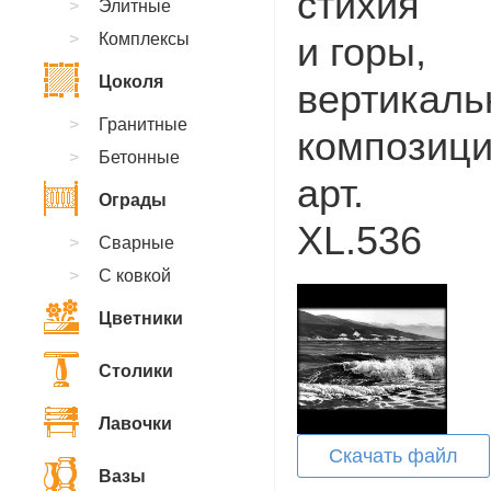
стихия
Элитные
Комплексы
и горы,
Цоколя
вертикаль
Гранитные
композици
Бетонные
арт.
Ограды
XL.536
Сварные
С ковкой
Цветники
Столики
Лавочки
Скачать файл
Вазы