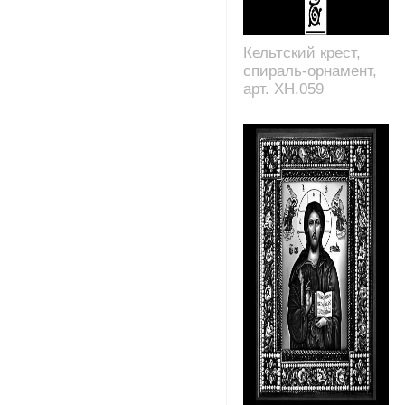
Кельтский крест,
спираль-орнамент,
арт. XH.059