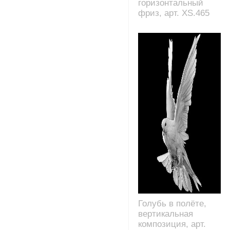
горизонтальный
фриз, арт. XS.465
Голубь в полёте,
вертикальная
композиция, арт.