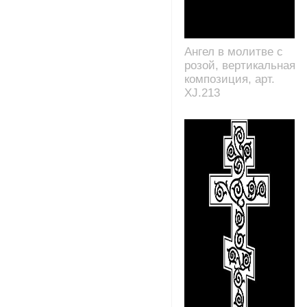
Ангел в молитве с
розой, вертикальная
композиция, арт.
XJ.213