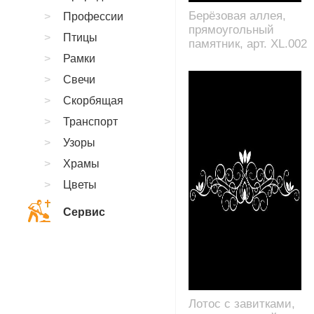
Берёзовая аллея,
Профессии
прямоугольный
Птицы
памятник, арт. XL.002
Рамки
Свечи
Скорбящая
Транспорт
Узоры
Храмы
Цветы
Сервис
Лотос с завитками,