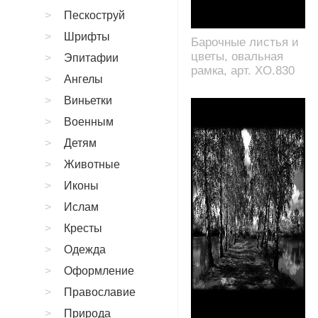
Пескоструй
Шрифты
Барочные листья и
цветы, овальная
Эпитафии
рамка, арт. XO.830
Ангелы
Виньетки
Военным
Детям
Животные
Иконы
Ислам
Кресты
Одежда
Оформление
Православие
Природа