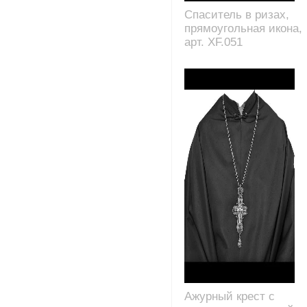
Спаситель в ризах,
прямоугольная икона,
арт. XF.051
Ажурный крест с