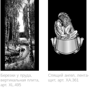
Березки у пруда,
Спящий ангел, лента-
вертикальная плита,
щит, арт. XA.361
арт. XL.495