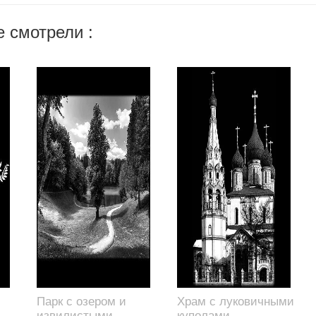
 смотрели :
Парк с озером и
Храм с луковичными
,
извилистыми
куполами,