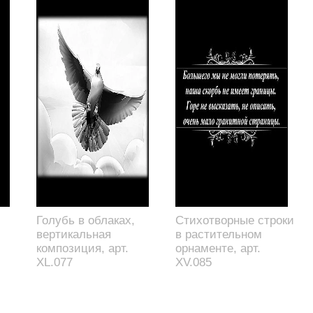
Голубь в облаках,
Стихотворные строки
вертикальная
в растительном
композиция, арт.
орнаменте, арт.
XL.077
XV.085