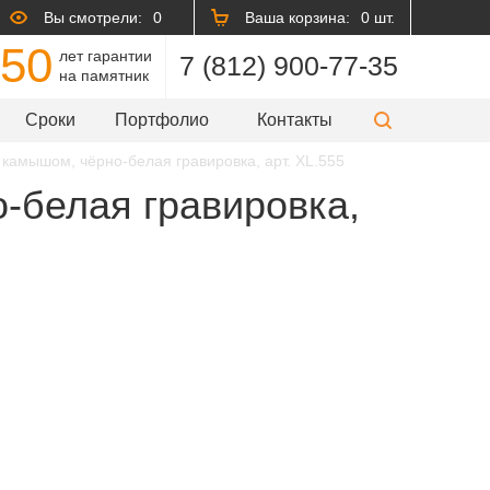
Вы смотрели:
0
Ваша корзина:
0 шт.
50
лет гарантии
7 (812) 900-77-35
на памятник
Сроки
Портфолио
Контакты
камышом, чёрно-белая гравировка, арт. XL.555
-белая гравировка,