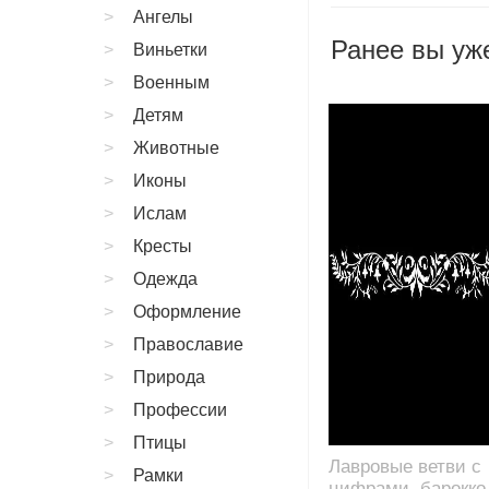
Ангелы
Ранее вы уже
Виньетки
Военным
Детям
Животные
Иконы
Ислам
Кресты
Одежда
Оформление
Православие
Природа
Профессии
Птицы
Лавровые ветви с
Рамки
цифрами, барокко