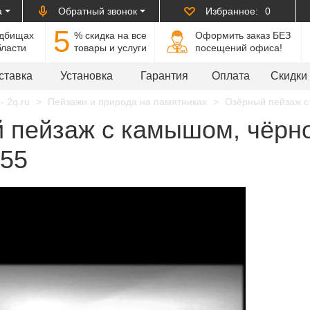
а
Обратный звонок
Избранное:
0
5
адбищах
% cкидка на все
Оформить заказ БЕЗ
бласти
товары и услуги
посещений офиса!
ставка
Установка
Гарантия
Оплата
Скидки
- 2q.ru
Пейзажи и природа на памятниках
Озёрный пейзаж с 
 пейзаж с камышом, чёрно
555