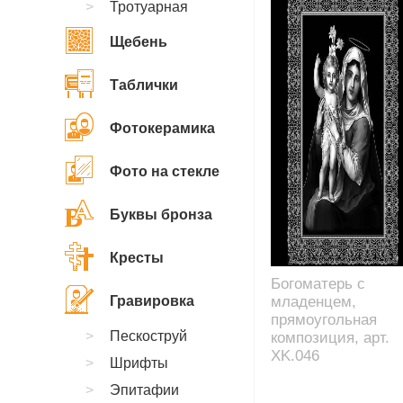
Тротуарная
Щебень
Таблички
Фотокерамика
Фото на стекле
Буквы бронза
Кресты
Богоматерь с
Гравировка
младенцем,
прямоугольная
Пескоструй
композиция, арт.
XK.046
Шрифты
Эпитафии