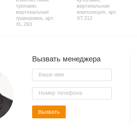
тропами,
вертикальная
вертикальная
композиция, арт.
гравировка, арт.
XT.312
XL.293
Вызвать менеджера
Вызвать