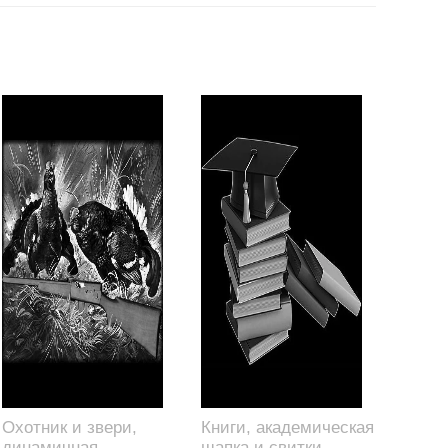
Охотник и звери,
Книги, академическая
динамичная
шапка и свитки,