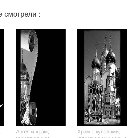
 смотрели :
,
Ангел и храм,
Храм с куполами,
вертикальная
вертикальная плита,