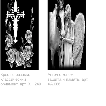
Крест с розами,
Ангел с конём,
классический
защита и память, арт.
орнамент, арт. XH.249
XA.086