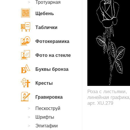
Тротуарная
Щебень
Таблички
Фотокерамика
Фото на стекле
Буквы бронза
Кресты
Роза с листьями,
Гравировка
линейная графика
арт. XU.279
Пескоструй
Шрифты
Эпитафии