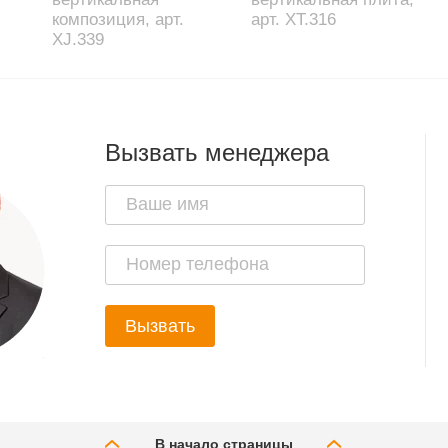
композиция, арт.
арт. XT.316
XJ.339
Вызвать менеджера
Вызвать
В начало страницы