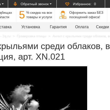
а
Обратный звонок
Избранное:
0
5
адбищах
% cкидка на все
Оформить заказ БЕЗ
бласти
товары и услуги
посещений офиса!
ставка
Установка
Гарантия
Оплата
Скидки
- 2q.ru
Гравировка птицы
Ангел с крыльями среди облаков, в
 крыльями среди облаков, 
ия, арт. XN.021