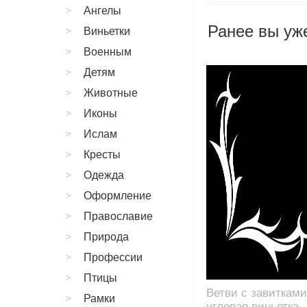
Ангелы
Ранее вы уже
Виньетки
Военным
Детям
Животные
Иконы
Ислам
Кресты
Одежда
Оформление
Православие
Природа
Профессии
Птицы
Ветви с завитками
Рамки
угловая виньетка,