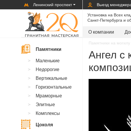
Ленинский проспект
Выезд менеджер
Установка на Всех кл
Санкт-Петербурга и о
О компании
До
Памятники на могилу 
Памятники
Ангел с
Маленькие
композиц
Недорогие
Вертикальные
Горизонтальные
Мраморные
Элитные
Комплексы
Цоколя