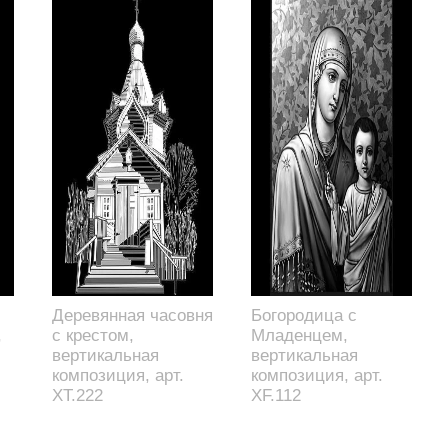
Деревянная часовня
Богородица с
,
с крестом,
Младенцем,
вертикальная
вертикальная
композиция, арт.
композиция, арт.
XT.222
XF.112