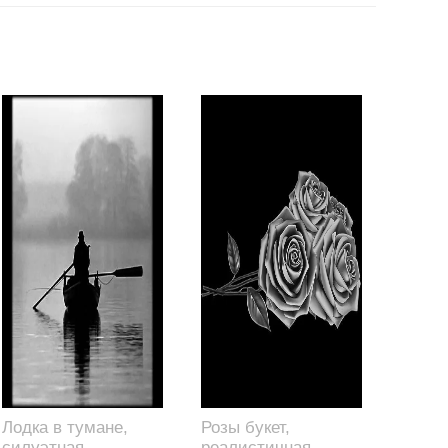
Лодка в тумане,
Розы букет,
силуэтная
реалистичная