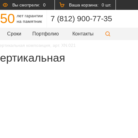
Вы смотрели:
0
Ваша корзина:
0 шт.
50
лет гарантии
7 (812) 900-77-35
на памятник
Сроки
Портфолио
Контакты
ертикальная композиция, арт. XN.021
вертикальная