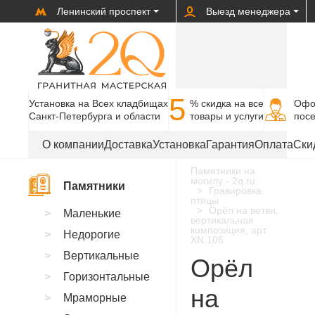
Ленинский проспект
Выезд менеджера
5
Установка на Всех кладбищах
% cкидка на все
Офо
Санкт-Петербурга и области
товары и услуги
пос
О компании
Доставка
Установка
Гарантия
Оплата
Ски
Памятники на
могилу - 2q.ru
Памятники
Гравировка
птицы
Орёл на ветви,
Маленькие
вертикальная
композиция, арт.
Недорогие
XN.106
Вертикальные
Орёл
Горизонтальные
на
Мраморные