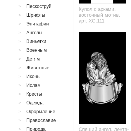
Пескоструй
Купол с арками,
восточный мотив,
Шрифты
арт. XG.111
Эпитафии
Ангелы
Виньетки
Военным
Детям
Животные
Иконы
Ислам
Кресты
Одежда
Оформление
Православие
Природа
Спящий ангел, лента-