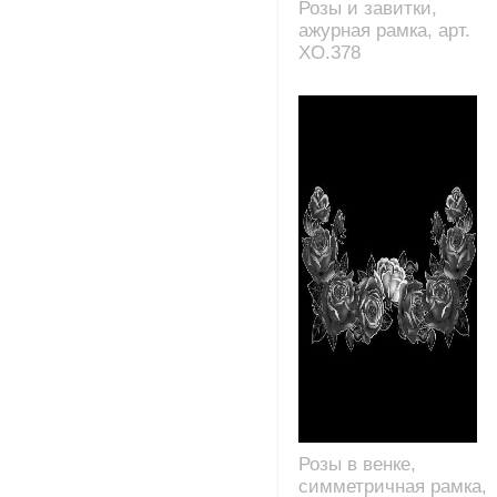
Розы и завитки,
ажурная рамка, арт.
XO.378
Розы в венке,
симметричная рамка,