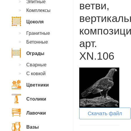
Элитные
ветви,
Комплексы
вертикаль
Цоколя
композици
Гранитные
арт.
Бетонные
XN.106
Ограды
Сварные
С ковкой
Цветники
Столики
Лавочки
Скачать файл
Вазы