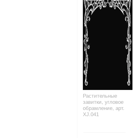
Растительные
завитки, угловое
обрамление, арт.
XJ.041