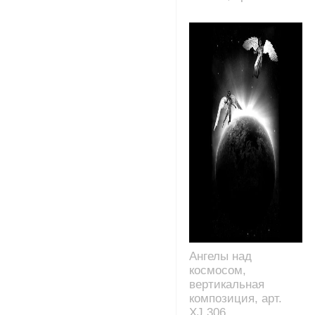
Ангелы над
космосом,
вертикальная
композиция, арт.
XJ.306