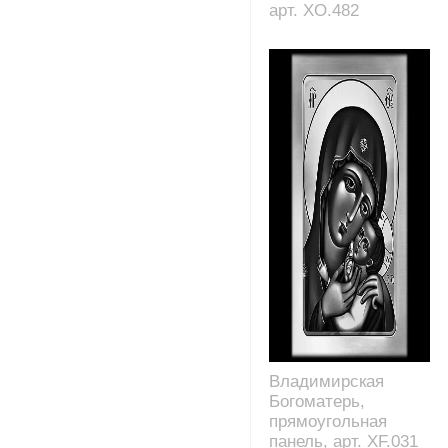
арт. XO.482
Владимирская
Богоматерь,
прямоугольная
панель, арт. XF.031