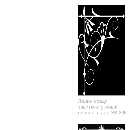
Лилия среди
завитков, угловая
виньетка, арт. XB.298