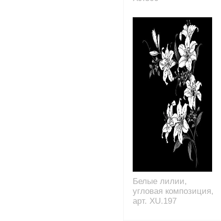
Белые лилии,
угловая композиция,
арт. XU.197