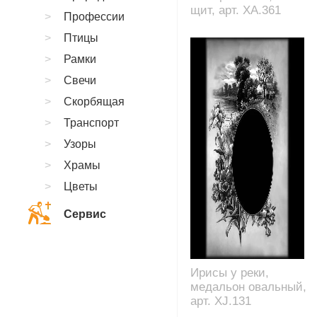
щит, арт. XA.361
Профессии
Птицы
Рамки
Свечи
Скорбящая
Транспорт
Узоры
Храмы
Цветы
Сервис
Ирисы у реки,
медальон овальный,
арт. XJ.131