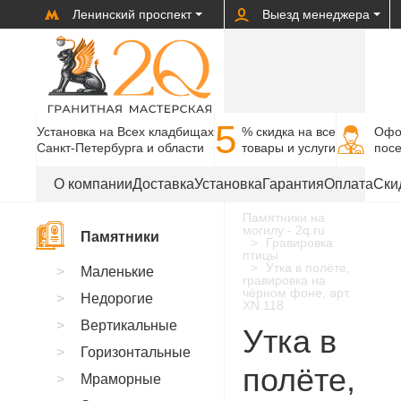
Ленинский проспект
Выезд менеджера
5
Установка на Всех кладбищах
% cкидка на все
Офо
Санкт-Петербурга и области
товары и услуги
пос
О компании
Доставка
Установка
Гарантия
Оплата
Ски
Памятники на
могилу - 2q.ru
Памятники
Гравировка
птицы
Утка в полёте,
Маленькие
гравировка на
чёрном фоне, арт.
Недорогие
XN.118
Вертикальные
Утка в
Горизонтальные
полёте,
Мраморные