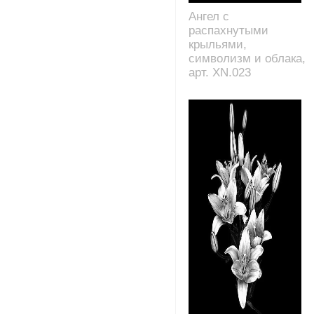
Ангел с
распахнутыми
крыльями,
символизм и облака,
арт. XN.023