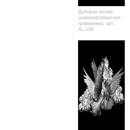
Дубовая аллея,
широкоформатная
гравировка, арт.
XL.139