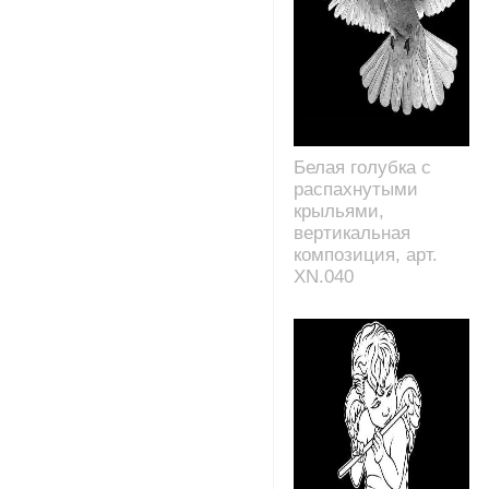
Белая голубка с
распахнутыми
крыльями,
вертикальная
композиция, арт.
XN.040