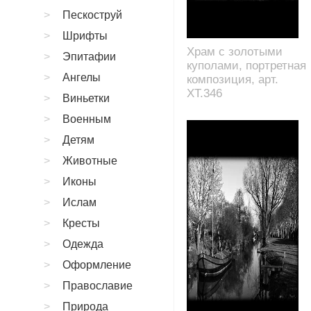
Пескоструй
Шрифты
Храм с золотыми
Эпитафии
куполами, портретная
Ангелы
композиция, арт.
XT.346
Виньетки
Военным
Детям
Животные
Иконы
Ислам
Кресты
Одежда
Оформление
Православие
Природа