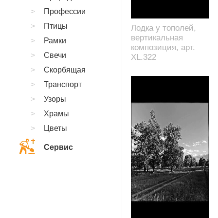
Профессии
Птицы
Лодка у тополей,
вертикальная
Рамки
композиция, арт.
Свечи
XL.322
Скорбящая
Транспорт
Узоры
Храмы
Цветы
Сервис