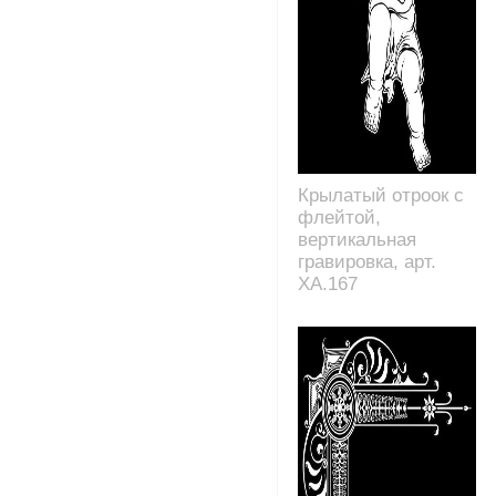
Крылатый отроок с
флейтой,
вертикальная
гравировка, арт.
XA.167