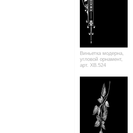
Виньетка модерна,
угловой орнамент,
арт. XB.524