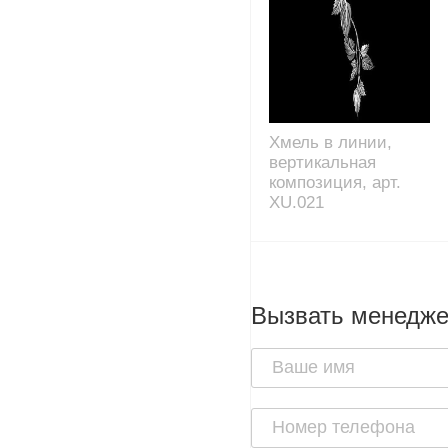
Хмель в линии,
вертикальная
композиция, арт.
XU.021
Вызвать менедж