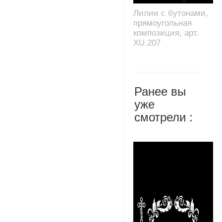
Лилии с бутонами,
прямоугольная
композиция, арт.
XU.207
Ранее вы
уже
смотрели :