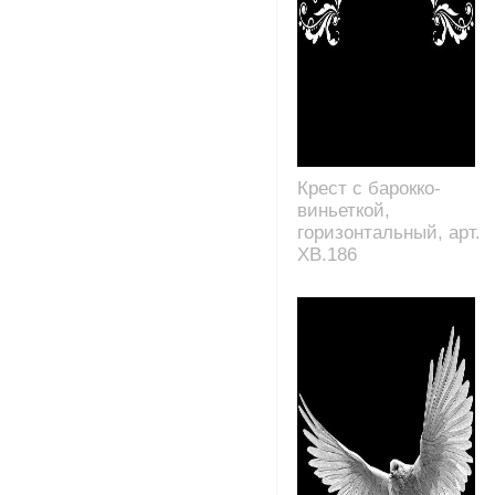
Крест с барокко-
виньеткой,
горизонтальный, арт.
XB.186