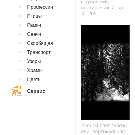
с куполами,
Профессии
вертикальный, арт.
XT.265
Птицы
Рамки
Свечи
Скорбящая
Транспорт
Узоры
Храмы
Цветы
Сервис
Лесной свет сквозь
ели, вертикальная