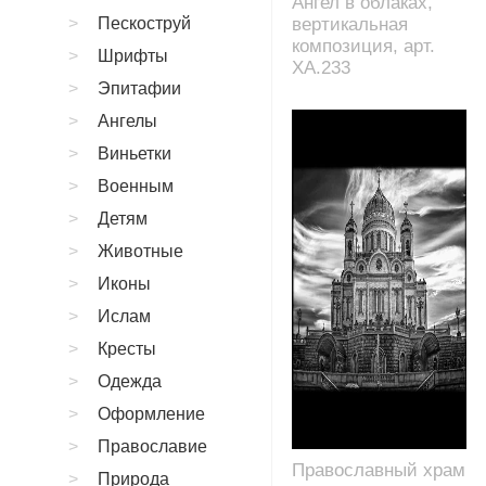
Ангел в облаках,
Пескоструй
вертикальная
композиция, арт.
Шрифты
XA.233
Эпитафии
Ангелы
Виньетки
Военным
Детям
Животные
Иконы
Ислам
Кресты
Одежда
Оформление
Православие
Православный храм
Природа