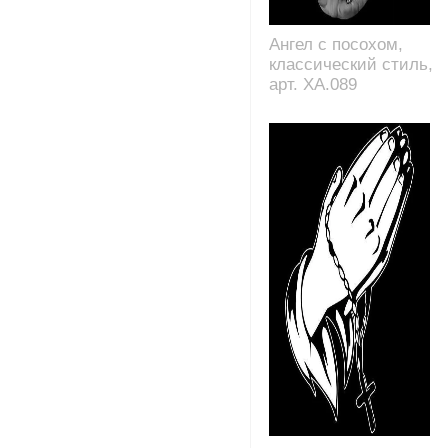
Ангел с посохом,
классический стиль,
арт. XA.089