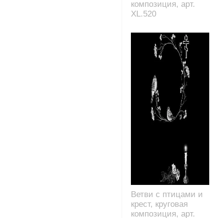
композиция, арт.
XL.520
Ветви с птицами и
крест, круговая
композиция, арт.