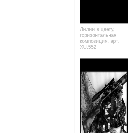
Лилии в цвету,
горизонтальная
композиция, арт.
XU.552