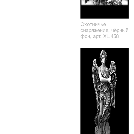
Охотничье
снаряжение, чёрный
фон, арт. XL.458