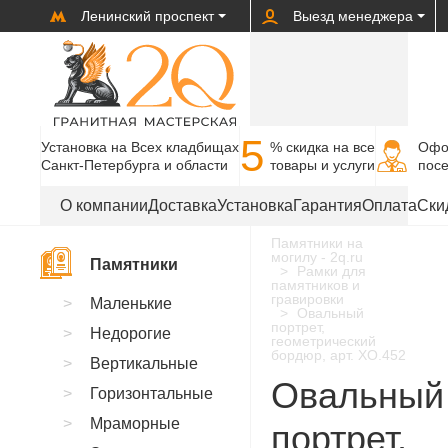
Ленинский проспект
Выезд менеджера
5
Установка на Всех кладбищах
% cкидка на все
Офо
Санкт-Петербурга и области
товары и услуги
пос
О компании
Доставка
Установка
Гарантия
Оплата
Ски
Памятники на
могилу - 2q.ru
Памятники
Рамки для
памятников и
гравировки
Маленькие
Овальный
портрет,
Недорогие
геометрический
бордюр, арт. XO.452
Вертикальные
Овальный
Горизонтальные
Мраморные
портрет,