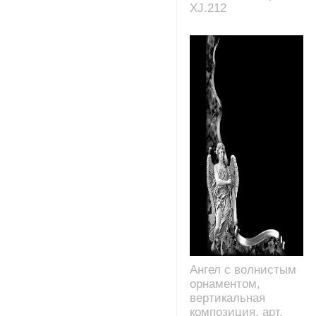
XJ.212
Ангел с волнистым
орнаментом,
вертикальная
композиция, арт.