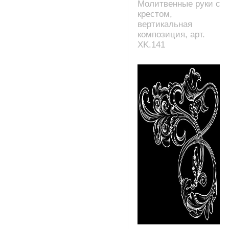
Молитвенные руки с
крестом,
вертикальная
композиция, арт.
XK.141