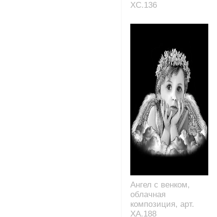
XC.136
Ангел с венком,
облачная
композиция, арт.
XA.188