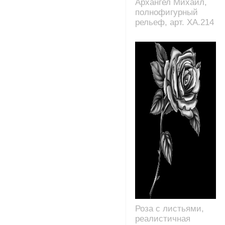
Архангел Михаил,
полнофигурный
рельеф, арт. XA.214
Роза с листьями,
реалистичная