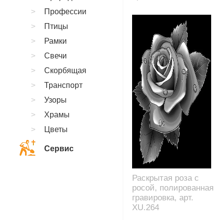
Профессии
Птицы
Рамки
Свечи
Скорбящая
Транспорт
Узоры
Храмы
Цветы
Сервис
Раскрытая роза с
росой, полированная
гравировка, арт.
XU.264