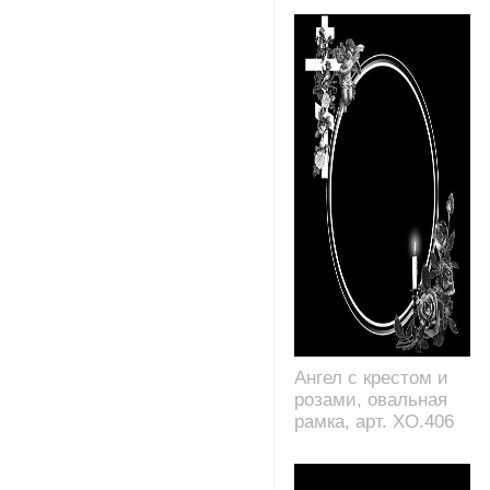
Ангел с крестом и
розами, овальная
рамка, арт. XO.406