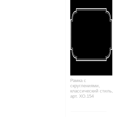
Рамка с
скруглениями,
классический стиль,
арт. XO.154