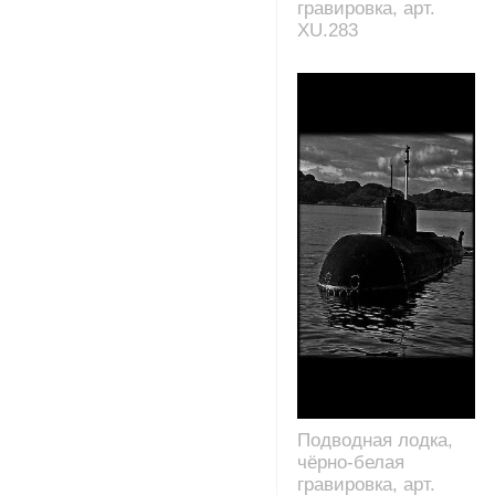
гравировка, арт.
XU.283
Подводная лодка,
чёрно-белая
гравировка, арт.