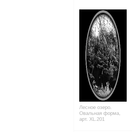
Лесное озеро.
Овальная форма,
арт. XL.201