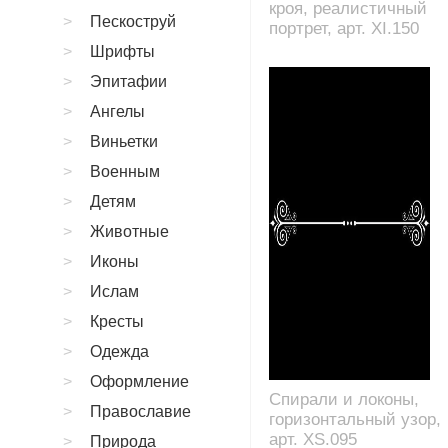
кроя, реалистичный
Пескоструй
портрет, арт. XI.150
Шрифты
Эпитафии
Ангелы
Виньетки
Военным
Детям
Животные
Иконы
Ислам
Кресты
Одежда
Оформление
Спирали и локоны,
Православие
горизонтальный узор,
арт. XS.095
Природа