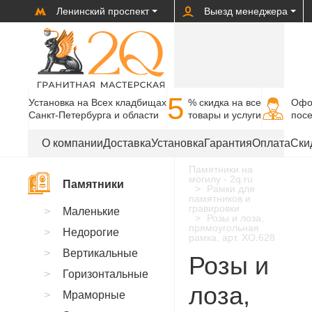
Ленинский проспект
Выезд менеджера
5
Установка на Всех кладбищах
% cкидка на все
Офо
Санкт-Петербурга и области
товары и услуги
пос
О компании
Доставка
Установка
Гарантия
Оплата
Ски
Памятники на
могилу - 2q.ru
Памятники
Рамки для
памятников и
гравировки
Маленькие
Розы и лоза,
прямоугольная
Недорогие
рамка, арт. XO.628
Вертикальные
Розы и
Горизонтальные
лоза,
Мраморные