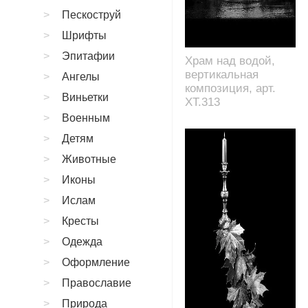
Пескоструй
Шрифты
Эпитафии
Храм над водой,
вертикальная
Ангелы
композиция, арт.
Виньетки
XT.313
Военным
Детям
Животные
Иконы
Ислам
Кресты
Одежда
Оформление
Православие
Природа