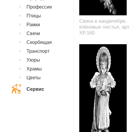
Профессии
Птицы
Свеча в канделябре,
Рамки
клёновые листья, арт.
XP.160
Свечи
Скорбящая
Транспорт
Узоры
Храмы
Цветы
Сервис