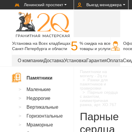
Ленинский проспект
Выезд менеджера
5
Установка на Всех кладбищах
% cкидка на все
Офо
Санкт-Петербурга и области
товары и услуги
пос
О компании
Доставка
Установка
Гарантия
Оплата
Ски
Памятники на
могилу - 2q.ru
Памятники
Рамки для
памятников и
гравировки
Маленькие
Парные сердца
с акантом,
Недорогие
симметричная
рамка, арт. XO.767
Вертикальные
Парные
Горизонтальные
Мраморные
сердца