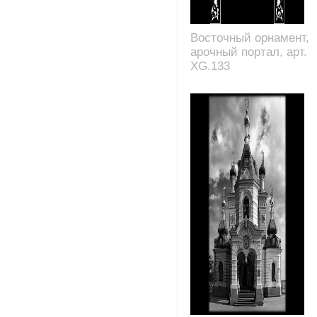
Восточный орнамент,
арочный портал, арт.
XG.133