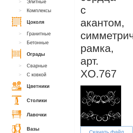
Элитные
с
Комплексы
акантом,
Цоколя
симметри
Гранитные
Бетонные
рамка,
Ограды
арт.
Сварные
XO.767
С ковкой
Цветники
Столики
Лавочки
Вазы
Скачать файл