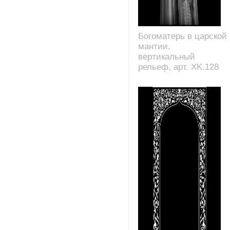
Богоматерь в царской
мантии,
вертикальный
рельеф, арт. XK.128