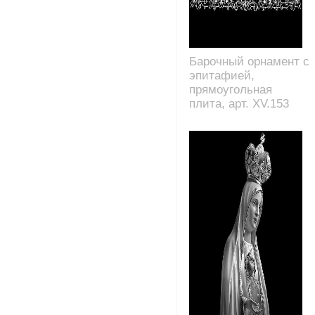
Барочный орнамент с
эпитафией,
прямоугольная
плита, арт. XV.153