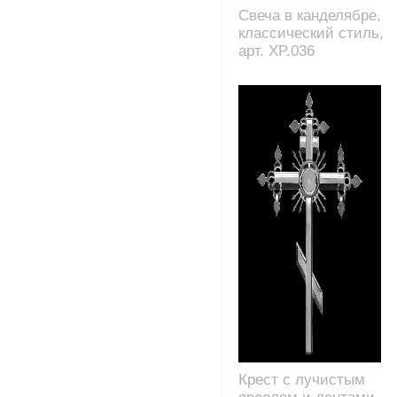
Свеча в канделябре,
классический стиль,
арт. XP.036
Крест с лучистым