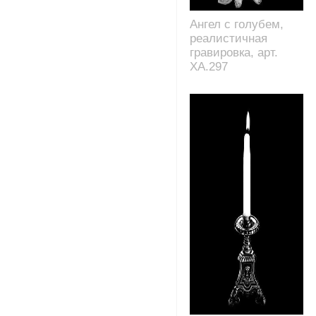
Ангел с голубем,
реалистичная
гравировка, арт.
XA.297