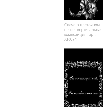
Свеча в цветочном
венке, вертикальная
композиция, арт.
XP.074