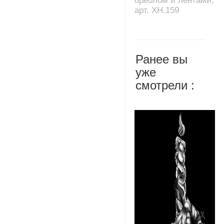
ореолом и лентами,
арт. XH.159
Ранее вы
уже
смотрели :