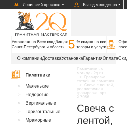
Ленинский проспект
Выезд менеджера
5
Установка на Всех кладбищах
% cкидка на все
Офо
Санкт-Петербурга и области
товары и услуги
пос
О компании
Доставка
Установка
Гарантия
Оплата
Ски
Памятники на
могилу - 2q.ru
Памятники
Гравировка
свечей на памятник
Свеча с лентой,
Маленькие
реалистичная
гравировка, арт.
Недорогие
XP.086
Вертикальные
Свеча с
Горизонтальные
лентой,
Мраморные