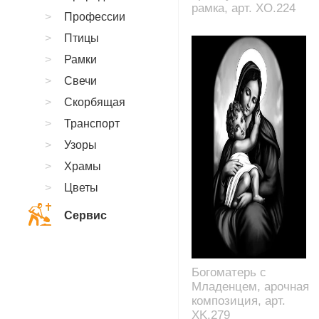
рамка, арт. XO.224
Профессии
Птицы
Рамки
Свечи
Скорбящая
Транспорт
Узоры
Храмы
Цветы
Сервис
Богоматерь с
Младенцем, арочная
композиция, арт.
XK.279