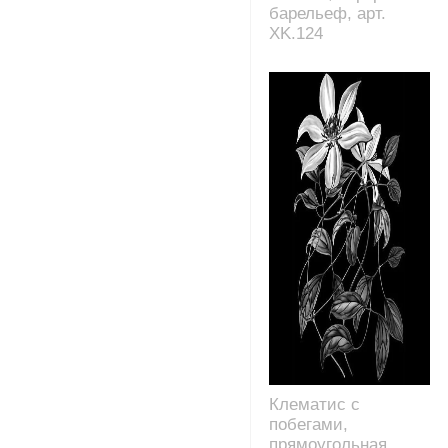
барельеф, арт.
XK.124
Клематис с
побегами,
прямоугольная