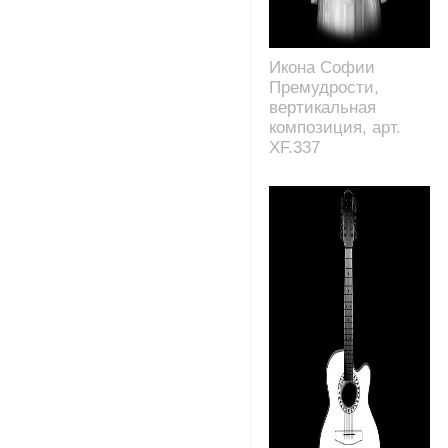
Икона Софии
Премудрости,
вертикальная
композиция, арт.
XF.337