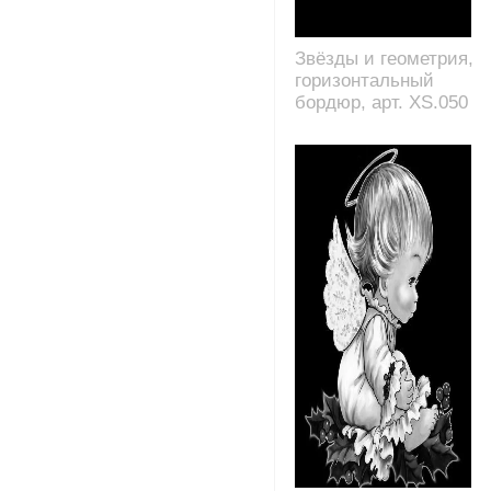
Звёзды и геометрия,
горизонтальный
бордюр, арт. XS.050