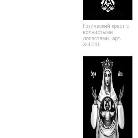
Готический крест с
волнистыми
лопастями, арт.
XH.041