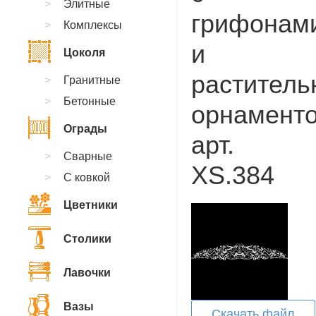
Элитные
грифонам
Комплексы
и
Цоколя
растител
Гранитные
Бетонные
орнаменто
Ограды
арт.
Сварные
XS.384
С ковкой
Цветники
Столики
Лавочки
Вазы
Скачать файл