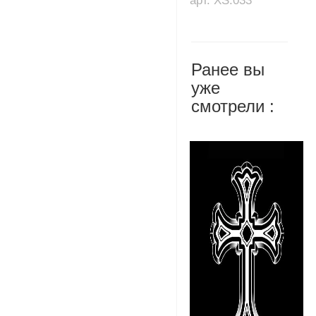
арт. XS.033
Ранее вы
уже
смотрели :