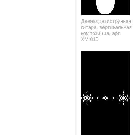
Двенадцатиструнная
гитара, вертикальная
композиция, арт.
XM.015