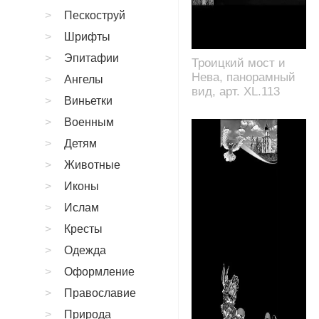
Пескоструй
Шрифты
Эпитафии
Троицкий мост и
Нева, панорамный
Ангелы
вид, арт. XL.113
Виньетки
Военным
Детям
Животные
Иконы
Ислам
Кресты
Одежда
Оформление
Православие
Природа