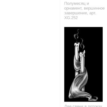
Полумесяц и
орнамент, вершинное
завершение, арт.
XG.252
Две свечи в потоках