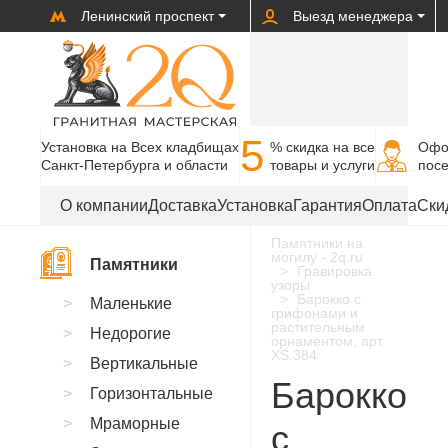
Ленинский проспект
Выезд менеджера
5
Установка на Всех кладбищах
% cкидка на все
Офо
Санкт-Петербурга и области
товары и услуги
пос
О компании
Доставка
Установка
Гарантия
Оплата
Ски
Памятники на
могилу - 2q.ru
Памятники
Гравировка
узоры
Барокко с
Маленькие
грифонами и
растительным
Недорогие
орнаментом, арт.
XS.384
Вертикальные
Барокко
Горизонтальные
Мраморные
с