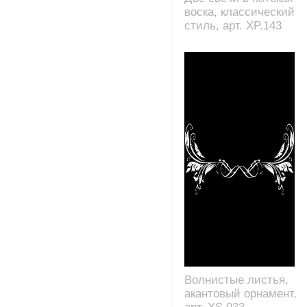
воска, классический
стиль, арт. XP.143
Волнистые листья,
акантовый орнамент,