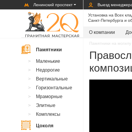
Ленинский проспект
Выезд менеджер
Установка на Всех кл
Санкт-Петербурга и о
О компании
До
Памятники на могилу 
Памятники
Правосл
Маленькие
композиц
Недорогие
Вертикальные
Горизонтальные
Мраморные
Элитные
Комплексы
Цоколя