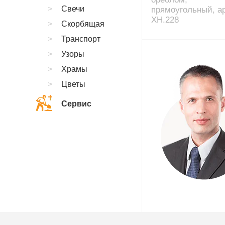
Свечи
прямоугольный, ар
XH.228
Скорбящая
Транспорт
Узоры
Храмы
Цветы
Сервис