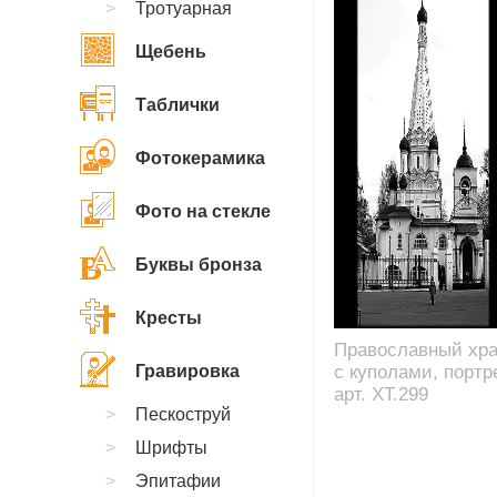
Тротуарная
Щебень
Таблички
Фотокерамика
Фото на стекле
Буквы бронза
Кресты
Православный хр
Гравировка
с куполами, портре
арт. XT.299
Пескоструй
Шрифты
Эпитафии