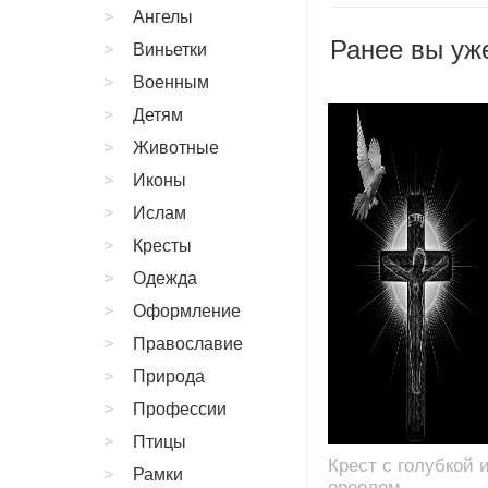
Ангелы
Ранее вы уже
Виньетки
Военным
Детям
Животные
Иконы
Ислам
Кресты
Одежда
Оформление
Православие
Природа
Профессии
Птицы
Крест с голубкой 
Рамки
ореолом,