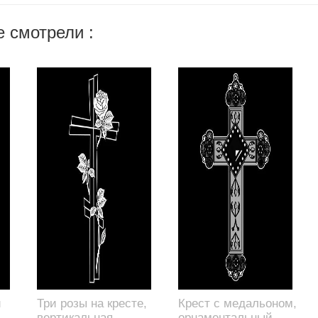
 смотрели :
и
Три розы на кресте,
Крест с медальоном,
вертикальная
орнаментальный