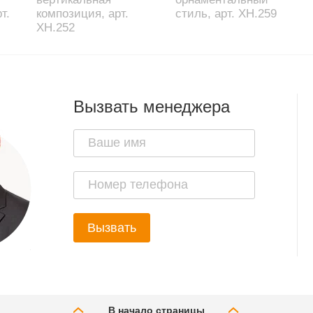
т.
композиция, арт.
стиль, арт. XH.259
XH.252
Вызвать менеджера
Вызвать
В начало страницы