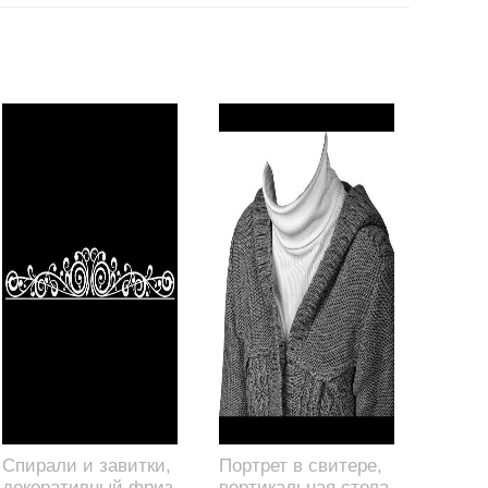
Спирали и завитки,
Портрет в свитере,
декоративный фриз,
вертикальная стела,