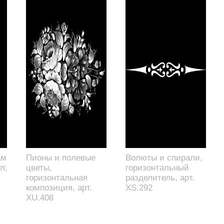
ам
Пионы и полевые
Волюты и спирали,
т,
цветы,
горизонтальный
горизонтальная
разделитель, арт.
композиция, арт.
XS.292
XU.408