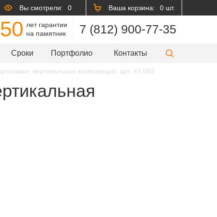
Вы смотрели:
0
Ваша корзина:
0 шт.
50
лет гарантии
7 (812) 900-77-35
на памятник
Сроки
Портфолио
Контакты
уполами, вертикальная композиция, арт. XT.088
ертикальная