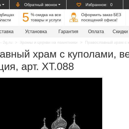
а
Обратный звонок
Избранное:
0
5
адбищах
% cкидка на все
Оформить заказ БЕЗ
бласти
товары и услуги
посещений офиса!
ставка
Установка
Гарантия
Оплата
Скидки
- 2q.ru
Храмы и церкви на памятники
Православный храм с к
авный храм с куполами, в
ия, арт. XT.088