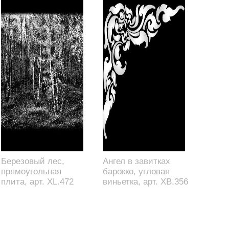
Березовый лес,
Ангел в завитках
прямоугольная
барокко, угловая
плита, арт. XL.472
виньетка, арт. XB.356