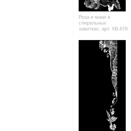
Роза и маки в
спиральных
завитках, арт. XB.678