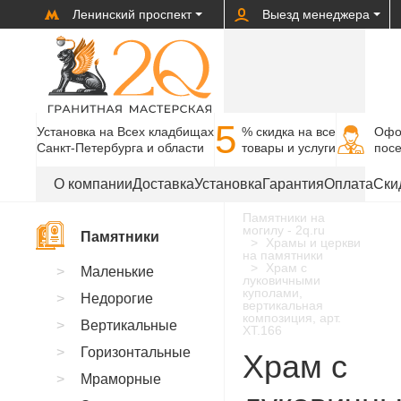
Ленинский проспект
Выезд менеджера
5
Установка на Всех кладбищах
% cкидка на все
Офо
Санкт-Петербурга и области
товары и услуги
пос
О компании
Доставка
Установка
Гарантия
Оплата
Ски
Памятники на
могилу - 2q.ru
Памятники
Храмы и церкви
на памятники
Храм с
Маленькие
луковичными
куполами,
Недорогие
вертикальная
композиция, арт.
Вертикальные
XT.166
Горизонтальные
Храм с
Мраморные