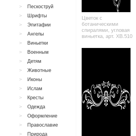
Пескоструй
Шрифты
Цветок с
ботаническими
Эпитафии
спиралями, угловая
Ангелы
виньетка, арт. XB.510
Виньетки
Военным
Детям
Животные
Иконы
Ислам
Кресты
Одежда
Оформление
Православие
Природа