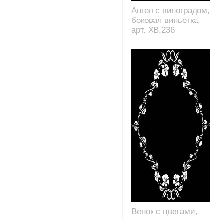
Ангел с виноградом,
боковая виньетка,
арт. XB.236
Венок с цветами,