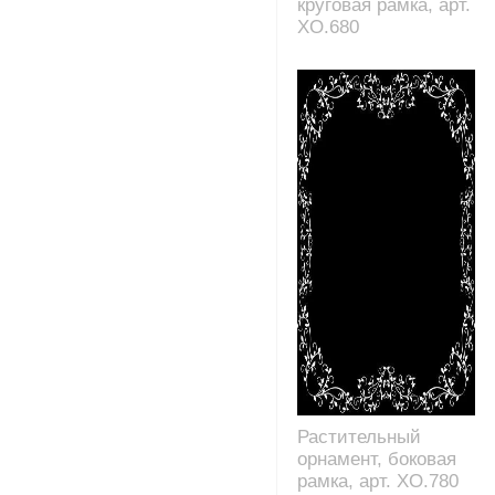
круговая рамка, арт.
XO.680
Растительный
орнамент, боковая
рамка, арт. XO.780