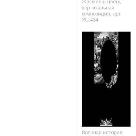
Жасмин в цвету,
вертикальная
композиция, арт.
XU.434
Военная история,