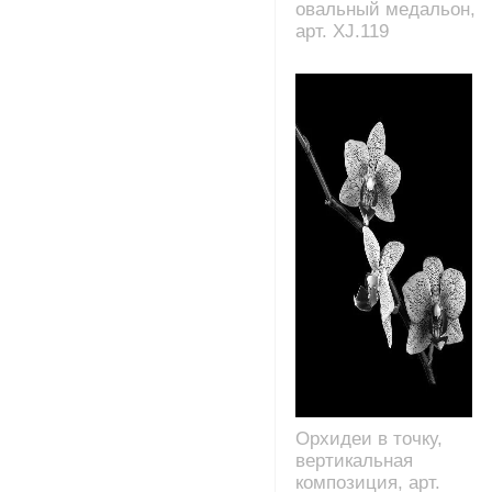
овальный медальон,
арт. XJ.119
Орхидеи в точку,
вертикальная
композиция, арт.