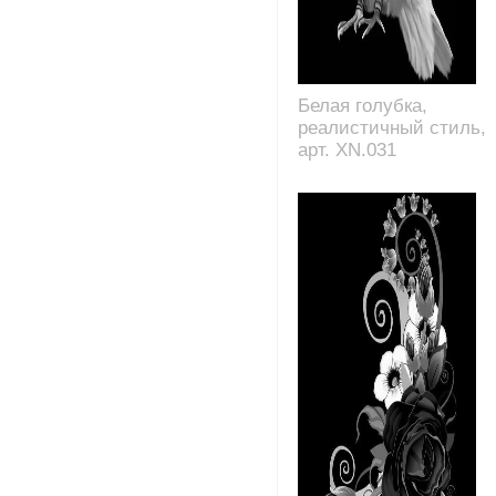
Белая голубка,
реалистичный стиль,
арт. XN.031