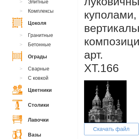
луковичн
Элитные
Комплексы
куполами,
Цоколя
вертикаль
Гранитные
композици
Бетонные
арт.
Ограды
XT.166
Сварные
С ковкой
Цветники
Столики
Лавочки
Скачать файл
Вазы