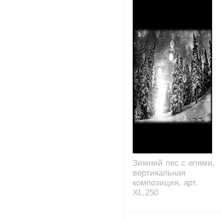
Зимний лес с елями,
вертикальная
композиция, арт.
XL.250