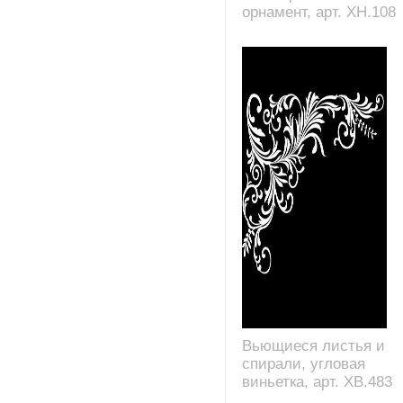
орнамент, арт. XH.108
Вьющиеся листья и
спирали, угловая
виньетка, арт. XB.483