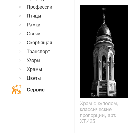
Профессии
Птицы
Рамки
Свечи
Скорбящая
Транспорт
Узоры
Храмы
Цветы
Сервис
Храм с куполом,
классические
пропорции, арт.
XT.425