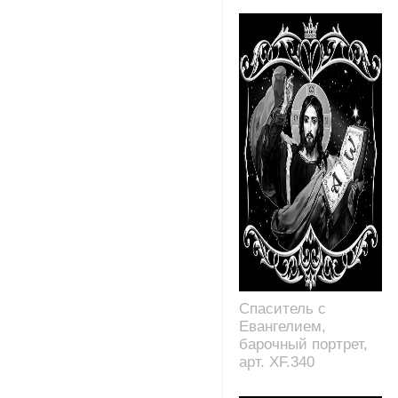
Спаситель с
Евангелием,
барочный портрет,
арт. XF.340