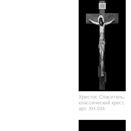
Христос Спаситель,
классический крест,
арт. XH.034