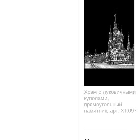
Храм с луковичными
куполами,
прямоугольный
памятник, арт. XT.097