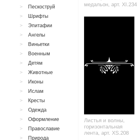
медальон, арт. XI.234
Пескоструй
Шрифты
Эпитафии
Ангелы
Виньетки
Военным
Детям
Животные
Иконы
Ислам
Кресты
Одежда
Оформление
Листья и волны,
горизонтальная
Православие
лента, арт. XS.208
Природа