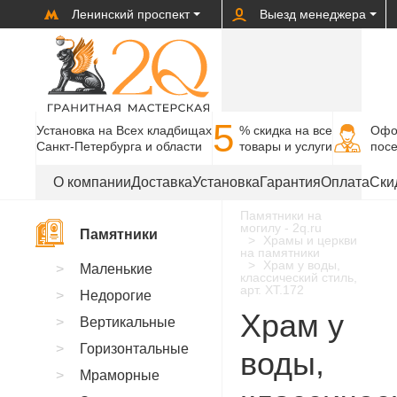
Ленинский проспект
Выезд менеджера
5
Установка на Всех кладбищах
% cкидка на все
Офо
Санкт-Петербурга и области
товары и услуги
пос
О компании
Доставка
Установка
Гарантия
Оплата
Ски
Памятники на
могилу - 2q.ru
Памятники
Храмы и церкви
на памятники
Храм у воды,
Маленькие
классический стиль,
арт. XT.172
Недорогие
Храм у
Вертикальные
Горизонтальные
воды,
Мраморные