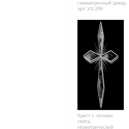
симметричный декор,
арт. XS.299
Крест с лучами
света,
геометрический