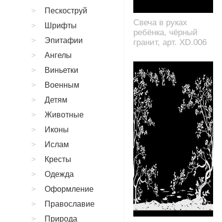
Пескоструй
Свеча в руках
Шрифты
ребёнка, чёрный
Эпитафии
гранит, арт. XD.006
Ангелы
Виньетки
Военным
Детям
Животные
Иконы
Ислам
Кресты
Одежда
Оформление
Православие
Природа