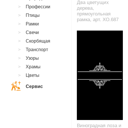
Два цветущих
Профессии
дерева,
прямоугольная
Птицы
рамка, арт. XO.687
Рамки
Свечи
Скорбящая
Транспорт
Узоры
Храмы
Цветы
Сервис
Виноградная лоза и