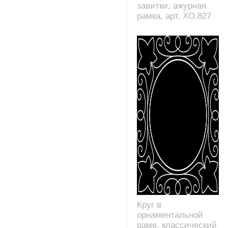
завитки, ажурная
рамка, арт. XO.827
Круг в
орнаментальной
раме, классический