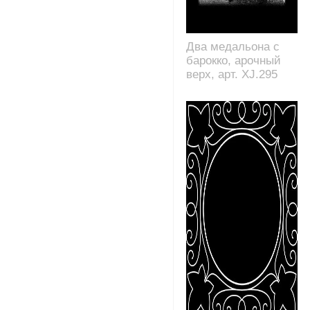
Два медальона с
барокко, арочный
верх, арт. XJ.295