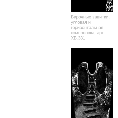
Барочные завитки,
угловая и
горизонтальная
компоновка, арт.
XB.381