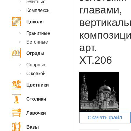
Элитные
главами,
Комплексы
вертикаль
Цоколя
композици
Гранитные
Бетонные
арт.
Ограды
XT.206
Сварные
С ковкой
Цветники
Столики
Лавочки
Скачать файл
Вазы