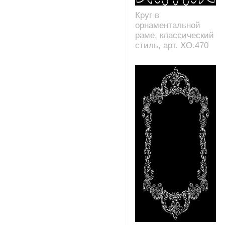
Круг в
орнаментальной
раме, классический
стиль, арт. XO.470