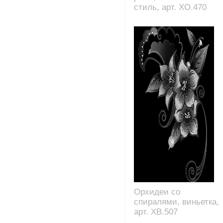
стиль, арт. XO.470
Орхидеи со
спиралями, виньетка,
арт. XB.507