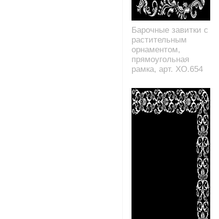
Барочные завитки с
растительным
орнаментом,
прямоугольная
рамка, арт. XO.654