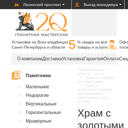
Ленинский проспект
Выезд менеджера
5
Установка на Всех кладбищах
% cкидка на все
Офо
Санкт-Петербурга и области
товары и услуги
пос
О компании
Доставка
Установка
Гарантия
Оплата
Ски
Памятники на
могилу - 2q.ru
Памятники
Храмы и церкви
на памятники
Храм с
Маленькие
золотыми главами,
вертикальная
Недорогие
композиция, арт.
XT.206
Вертикальные
Храм с
Горизонтальные
Мраморные
золотыми