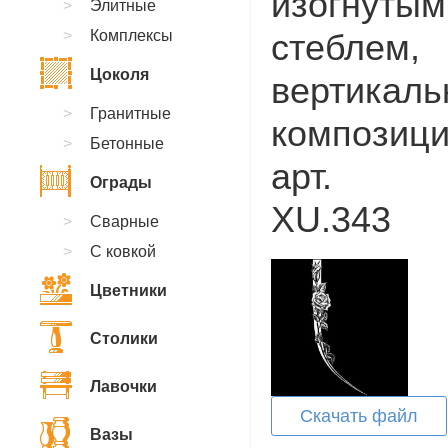
изогнутым
Элитные
Комплексы
стеблем,
Цоколя
вертикаль
Гранитные
композици
Бетонные
арт.
Ограды
XU.343
Сварные
С ковкой
Цветники
Столики
Лавочки
Скачать файл
Вазы