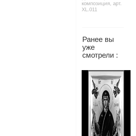
композиция, арт.
XL.011
Ранее вы
уже
смотрели :