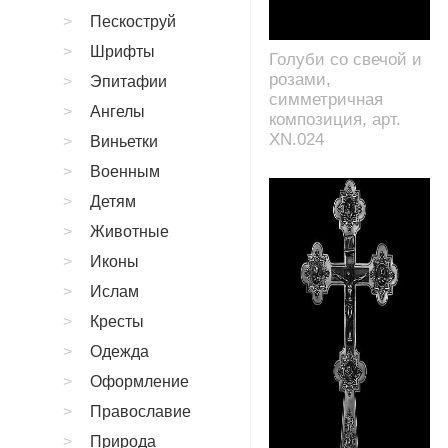
Пескоструй
Шрифты
Голуби со свечой и
розами,
Эпитафии
симметричная
Ангелы
композиция, арт.
XN.024
Виньетки
Военным
Детям
Животные
Иконы
Ислам
Кресты
Одежда
Оформление
Православие
Природа