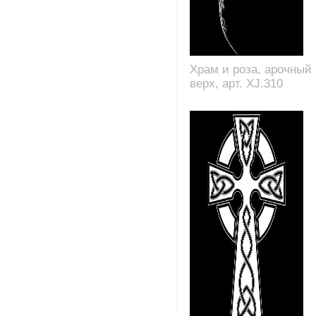
Храм и роза, арочный
верх, арт. XJ.310