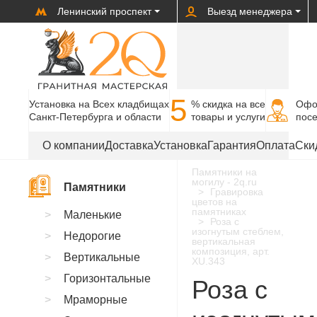
Ленинский проспект
Выезд менеджера
5
Установка на Всех кладбищах
% cкидка на все
Офо
Санкт-Петербурга и области
товары и услуги
пос
О компании
Доставка
Установка
Гарантия
Оплата
Ски
Памятники на
могилу - 2q.ru
Памятники
Гравировка
цветов на
памятниках
Маленькие
Роза с
изогнутым стеблем,
Недорогие
вертикальная
композиция, арт.
Вертикальные
XU.343
Горизонтальные
Роза с
Мраморные