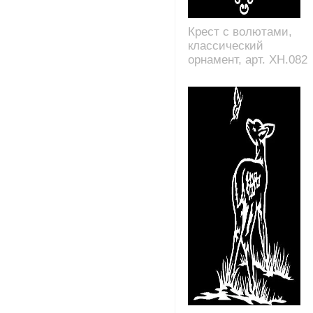
Крест с волютами,
классический
орнамент, арт. XH.082