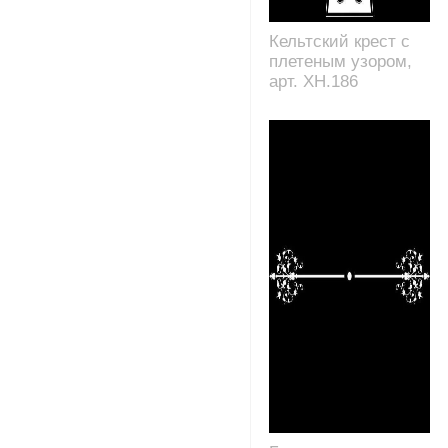
Кельтский крест с
плетеным узором,
арт. XH.186