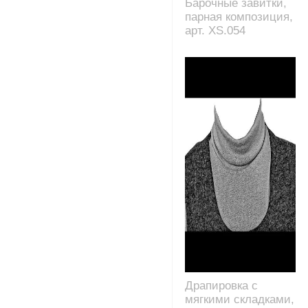
Барочные завитки,
парная композиция,
арт. XS.054
Драпировка с
мягкими складками,