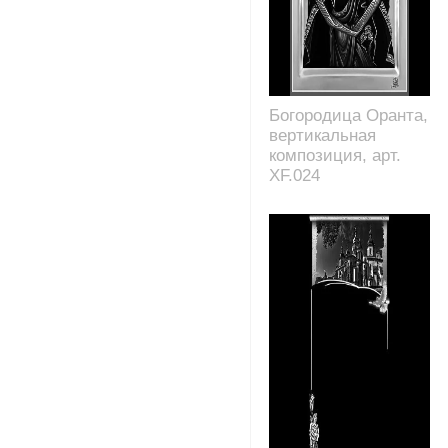
Богородица Оранта,
вертикальная
композиция, арт.
XF.024