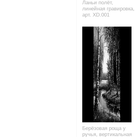
Ланьи полёт,
линейная гравировка,
арт. XD.001
Берёзовая роща у
ручья, вертикальная