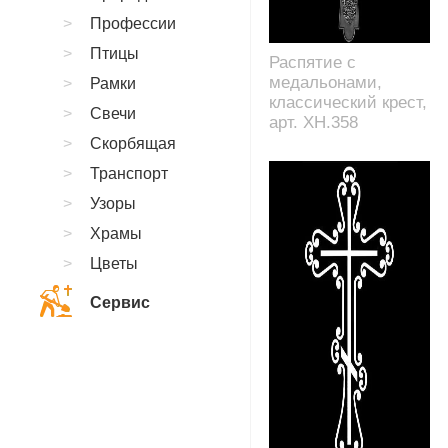
Профессии
Птицы
Распятие с
медальонами,
Рамки
классический крест,
Свечи
арт. XH.358
Скорбящая
Транспорт
Узоры
Храмы
Цветы
Сервис