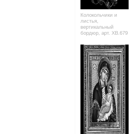
Колокольчики и
листья,
вертикальный
бордюр, арт. XB.679