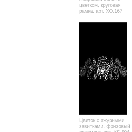
цветком, круговая
рамка, арт. XO.167
Цветок с ажурными
завитками, фризовый