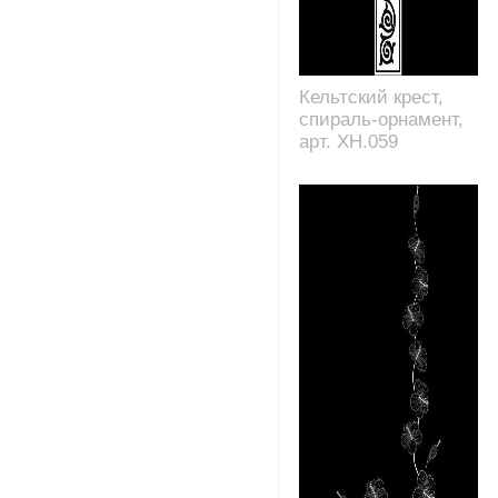
Кельтский крест,
спираль-орнамент,
арт. XH.059