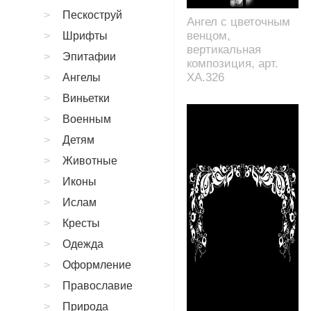
Пескоструй
Ангел с цветочным
венцом,
Шрифты
вертикальная
Эпитафии
композиция, арт.
XA.326
Ангелы
Виньетки
Военным
Детям
Животные
Иконы
Ислам
Кресты
Одежда
Оформление
Православие
Природа