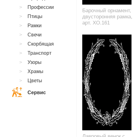
Профессии
Барочный орнамент,
Птицы
двусторонняя рамка,
арт. XO.161
Рамки
Свечи
Скорбящая
Транспорт
Узоры
Храмы
Цветы
Сервис
Лавровый венок с