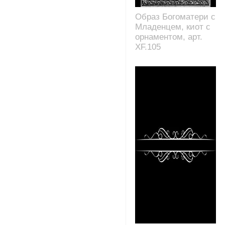
Образ Богоматери с
Младенцем, киот с
орнаментом, арт.
XF.105