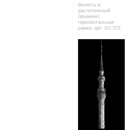
Волюты и
растительный
орнамент,
горизонтальная
рамка, арт. XO.372