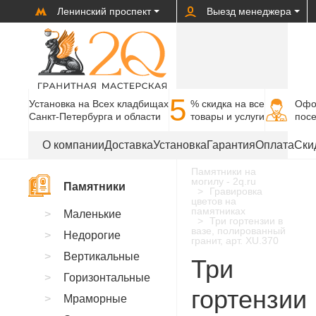
Ленинский проспект
Выезд менеджера
5
Установка на Всех кладбищах
% cкидка на все
Офо
Санкт-Петербурга и области
товары и услуги
пос
О компании
Доставка
Установка
Гарантия
Оплата
Ски
Памятники на
могилу - 2q.ru
Памятники
Гравировка
цветов на
памятниках
Маленькие
Три гортензии в
вазе, полированный
Недорогие
гранит, арт. XU.370
Вертикальные
Три
Горизонтальные
гортензии
Мраморные