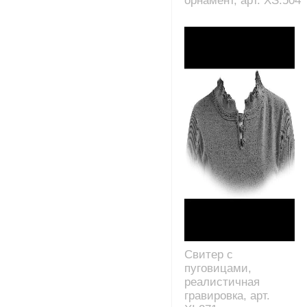
орнамент, арт. XS.504
Свитер с
пуговицами,
реалистичная
гравировка, арт.