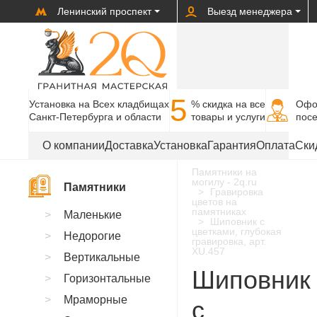
Ленинский проспект
Выезд менеджера
5
Установка на Всех кладбищах
% cкидка на все
Офо
Санкт-Петербурга и области
товары и услуги
пос
О компании
Доставка
Установка
Гарантия
Оплата
Ски
Памятники на
могилу - 2q.ru
Памятники
Гравировка
цветов на
памятниках
Маленькие
Шиповник с
цветками, глубокая
Недорогие
гравировка, арт.
XU.457
Вертикальные
Шиповник
Горизонтальные
Мраморные
с