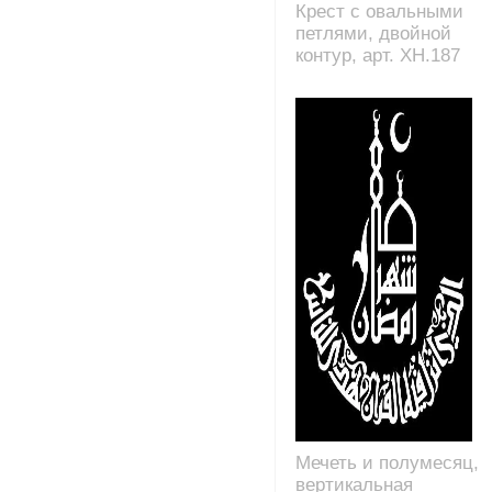
Крест с овальными
петлями, двойной
контур, арт. XH.187
Мечеть и полумесяц,
вертикальная