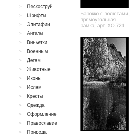
Пескоструй
Барокко с волютами,
Шрифты
прямоугольная
Эпитафии
рамка, арт. XO.724
Ангелы
Виньетки
Военным
Детям
Животные
Иконы
Ислам
Кресты
Одежда
Оформление
Православие
Природа