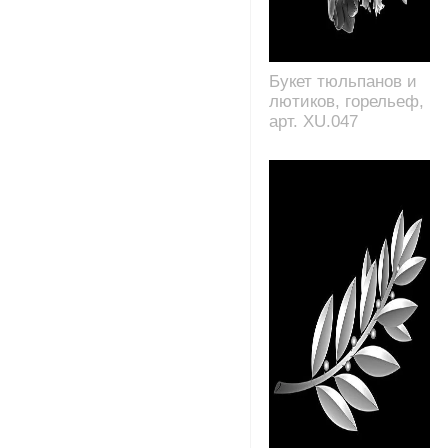
Букет тюльпанов и
лютиков, горельеф,
арт. XU.047