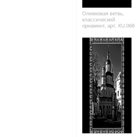
Оливковая ветвь,
классический
орнамент, арт. XU.068