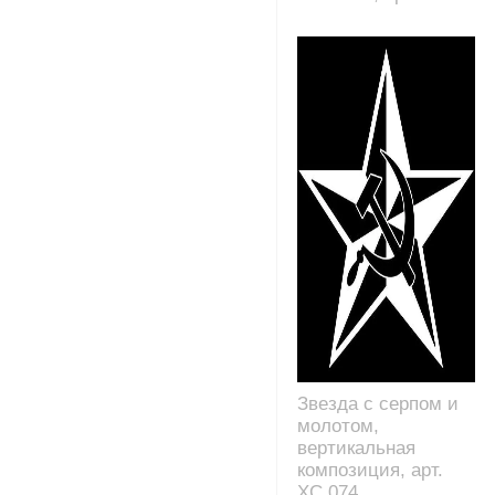
Звезда с серпом и
молотом,
вертикальная
композиция, арт.
XC.074