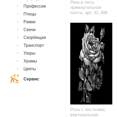
Река в лесу,
Профессии
прямоугольная
плита, арт. XL.398
Птицы
Рамки
Свечи
Скорбящая
Транспорт
Узоры
Храмы
Цветы
Сервис
Роза с листьями,
вертикальная