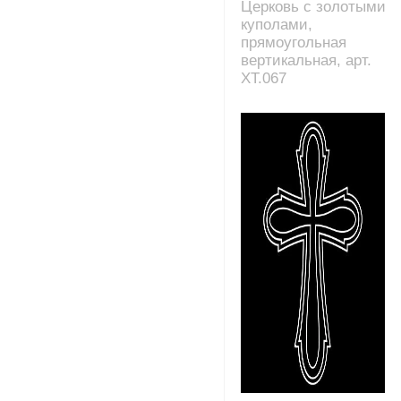
Церковь с золотыми
куполами,
прямоугольная
вертикальная, арт.
XT.067