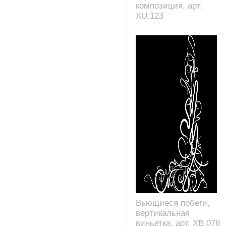
композиция, арт.
XU.123
Вьющиеся побеги,
вертикальная
виньетка, арт. XB.076