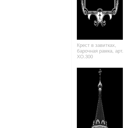
Крест в завитках,
барочная рамка, арт.
XO.300