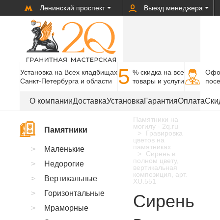
Ленинский проспект
Выезд менеджера
5
Установка на Всех кладбищах
% cкидка на все
Офо
Санкт-Петербурга и области
товары и услуги
пос
О компании
Доставка
Установка
Гарантия
Оплата
Ски
Памятники на
могилу - 2q.ru
Памятники
Гравировка
цветов на
памятниках
Маленькие
Сирень в
полном цвету,
Недорогие
вертикальная
композиция, арт.
Вертикальные
XU.551
Горизонтальные
Сирень
Мраморные