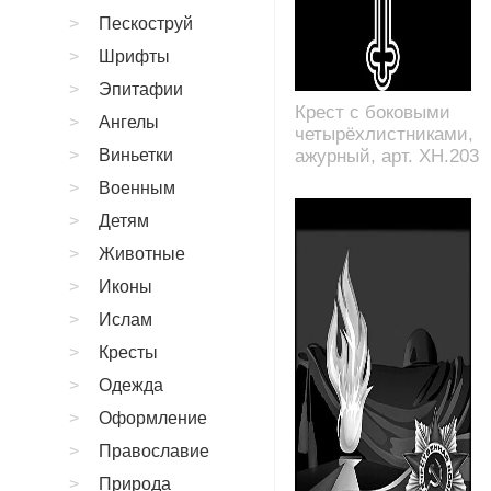
Пескоструй
Шрифты
Эпитафии
Крест с боковыми
Ангелы
четырёхлистниками,
Виньетки
ажурный, арт. XH.203
Военным
Детям
Животные
Иконы
Ислам
Кресты
Одежда
Оформление
Православие
Природа