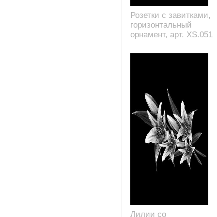
Розетки с завитками,
горизонтальный
орнамент, арт. XS.051
Лилии со