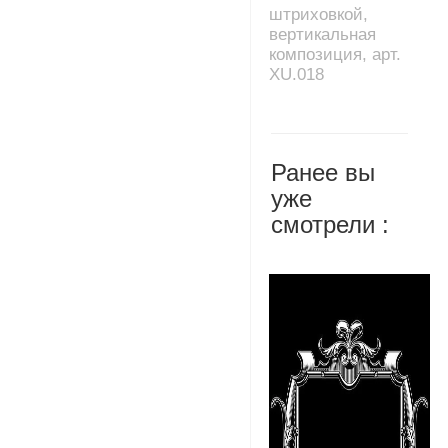
штриховкой,
вертикальная
композиция, арт.
XU.018
Ранее вы
уже
смотрели :