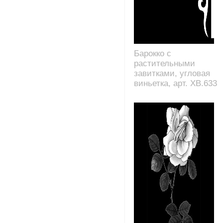
Барокко с
растительными
завитками, угловая
виньетка, арт. XB.633