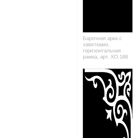
Барочная арка с
завитками,
горизонтальная
рамка, арт. XO.188