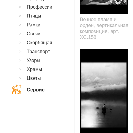
Профессии
Птицы
Вечное пламя и
Рамки
орден, вертикальная
композиция, арт.
Свечи
XC.158
Скорбящая
Транспорт
Узоры
Храмы
Цветы
Сервис