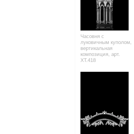
Часовня с
луковичным куполом,
вертикальная
композиция, арт.
XT.418