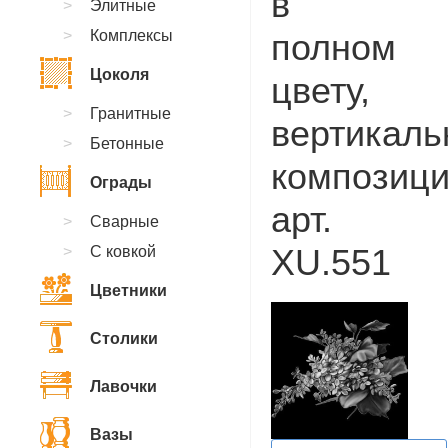
в
Элитные
Комплексы
полном
Цоколя
цвету,
Гранитные
вертикаль
Бетонные
композици
Ограды
арт.
Сварные
XU.551
С ковкой
Цветники
Столики
Лавочки
Вазы