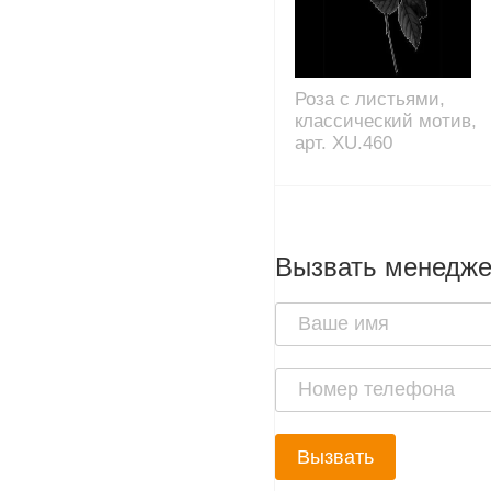
Роза с листьями,
классический мотив,
арт. XU.460
Вызвать менедж
Вызвать