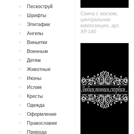
Пескоструй
Свеча с воском,
Шрифты
центральная
Эпитафии
композиция, арт.
XP.140
Ангелы
Виньетки
Военным
Детям
Животные
Иконы
Ислам
Кресты
Одежда
Оформление
Православие
Природа