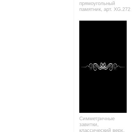
прямоугольный
памятник, арт. XG.272
Симметричные
завитки,
классический верх,