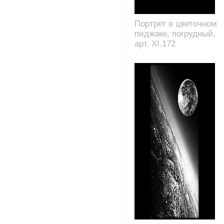
Портрет в цветочном
пиджаке, погрудный,
арт. XI.172