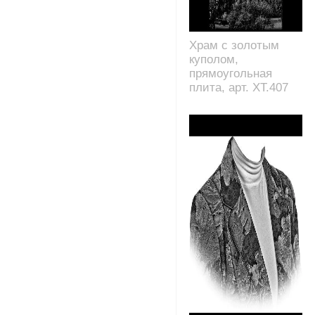
Храм с золотым
куполом,
прямоугольная
плита, арт. XT.407