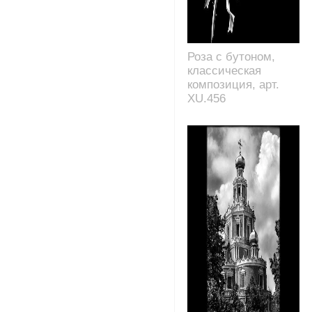
Роза с бутоном,
классическая
композиция, арт.
XU.456