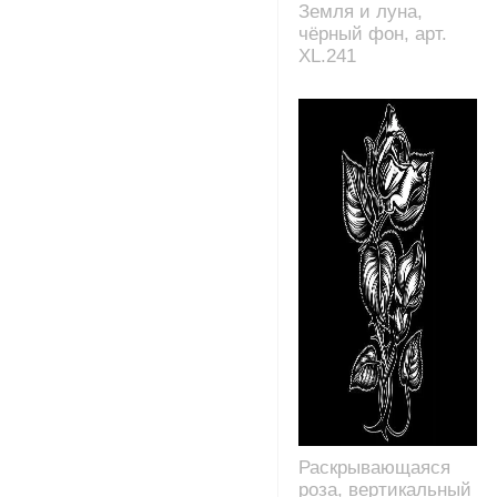
Земля и луна,
чёрный фон, арт.
XL.241
Раскрывающаяся
роза, вертикальный