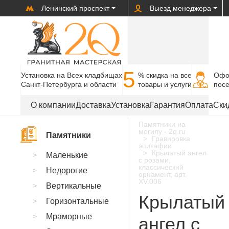
Ленинский проспект
Выезд менеджера
5
Установка на Всех кладбищах
% cкидка на все
Офо
Санкт-Петербурга и области
товары и услуги
пос
О компании
Доставка
Установка
Гарантия
Оплата
Ски
Памятники на
могилу - 2q.ru
Памятники
Гравировка
эпитафии
Крылатый ангел
Маленькие
с розами,
классический
Недорогие
орнамент, арт.
XV.006
Вертикальные
Крылатый
Горизонтальные
Мраморные
ангел с