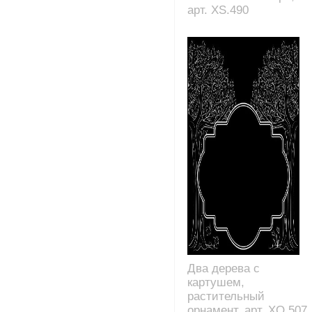
арт. XS.490
Два дерева с
картушем,
растительный
орнамент, арт. XO.507