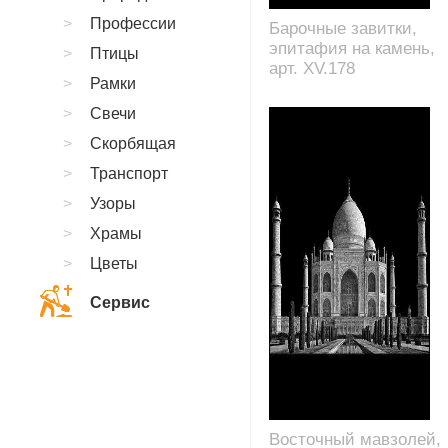
Профессии
Барочные завитки,
эпитафия на камень,
Птицы
арт. XV.178
Рамки
Свечи
Скорбящая
Транспорт
Узоры
Храмы
Цветы
Сервис
Восточный мавзолей,