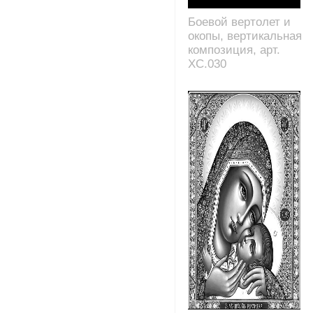
Боевой вертолет и
окопы, вертикальная
композиция, арт.
XC.030