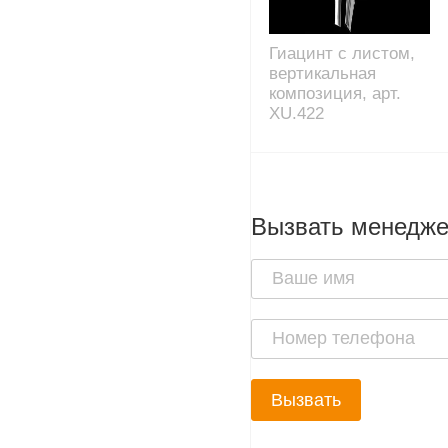
Гиацинт с листом,
вертикальная
композиция, арт.
XU.422
Вызвать менедж
Вызвать