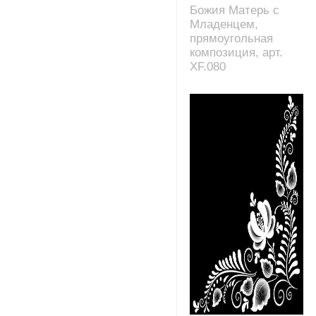
Божия Матерь с
Младенцем,
прямоугольная
композиция, арт.
XF.080