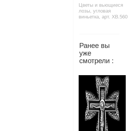
Цветы и вьющиеся
лозы, угловая
виньетка, арт. XB.560
Ранее вы
уже
смотрели :