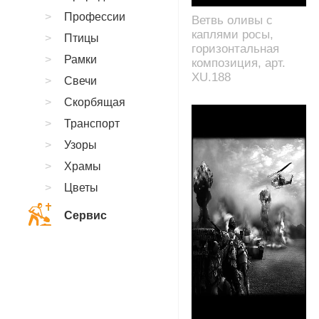
Профессии
Ветвь оливы с
каплями росы,
Птицы
горизонтальная
Рамки
композиция, арт.
XU.188
Свечи
Скорбящая
Транспорт
Узоры
Храмы
Цветы
Сервис