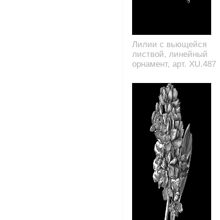
Лилии с вьющейся
листвой, линейный
орнамент, арт. XU.487