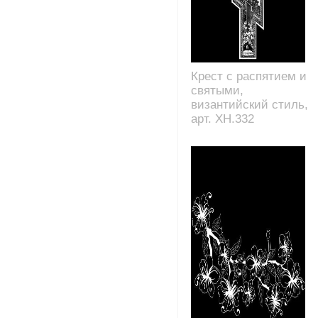
Крест с распятием и
святыми,
византийский стиль,
арт. XH.332