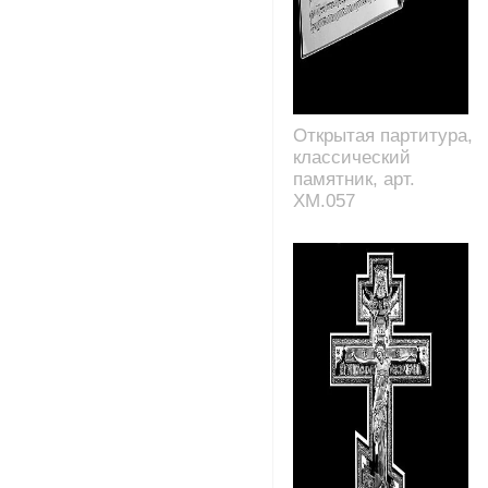
Открытая партитура,
классический
памятник, арт.
XM.057