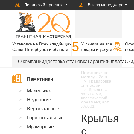
Ленинский проспект
Выезд менеджера
5
Установка на Всех кладбищах
% cкидка на все
Офо
Санкт-Петербурга и области
товары и услуги
пос
О компании
Доставка
Установка
Гарантия
Оплата
Ски
Памятники на
могилу - 2q.ru
Памятники
Гравировка
эпитафии
Крылья с
Маленькие
завитками,
классический
Недорогие
орнамент, арт.
XV.031
Вертикальные
Крылья
Горизонтальные
Мраморные
с