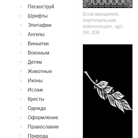
Пескоструй
Благовещение,
Шрифты
вертикальная
Эпитафии
композиция, арт.
XK.208
Ангелы
Виньетки
Военным
Детям
Животные
Иконы
Ислам
Кресты
Одежда
Оформление
Православие
Природа