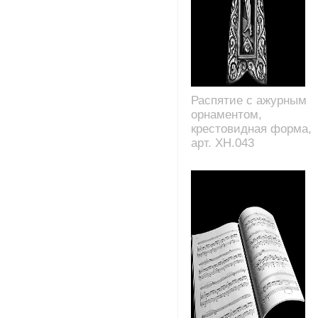
Распятие с ажурным
орнаментом,
крестовидная форма,
арт. XH.043