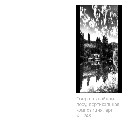
Озеро в хвойном
лесу, вертикальная
композиция, арт.
XL.248