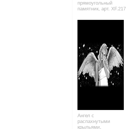
прямоугольный
памятник, арт. XF.217
Ангел с
распахнутыми
крыльями,