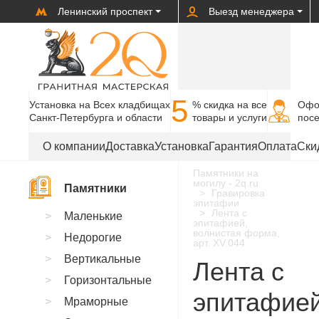
Ленинский проспект
Выезд менеджера
5
Установка на Всех кладбищах
% cкидка на все
Офо
Санкт-Петербурга и области
товары и услуги
пос
О компании
Доставка
Установка
Гарантия
Оплата
Ски
Памятники на
могилу - 2q.ru
Памятники
Гравировка
эпитафии
Лента с
Маленькие
эпитафией,
волнистая форма,
Недорогие
арт. XV.044
Вертикальные
Лента с
Горизонтальные
эпитафией
Мраморные