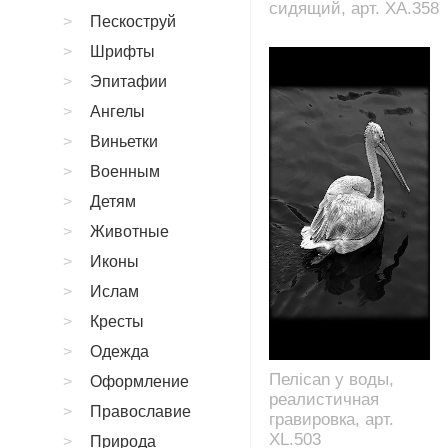
сидящий, арт. XA.358
Пескоструй
Шрифты
Эпитафии
Ангелы
Виньетки
Военным
Детям
Животные
Иконы
Ислам
Кресты
Одежда
Пелican у воды,
Оформление
реалистичная
Православие
гравировка, арт.
XL.503
Природа