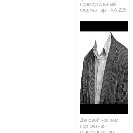
прямоугольный
формат, арт. XA.228
Деловой костюм,
портретная
гравировка, арт.