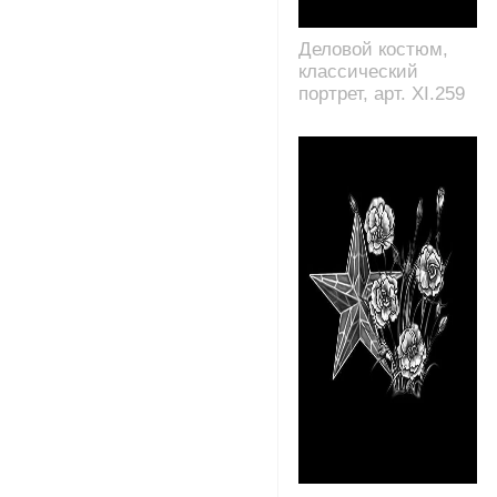
Деловой костюм,
классический
портрет, арт. XI.259