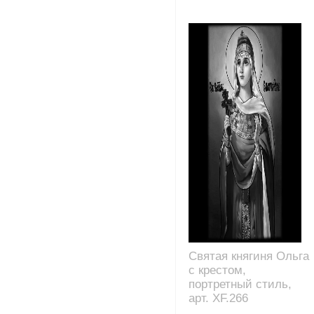
Святая княгиня Ольга
с крестом,
портретный стиль,
арт. XF.266