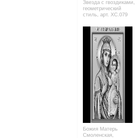
Звезда с гвоздиками,
геометрический
стиль, арт. XC.079
Божия Матерь
Смоленская,