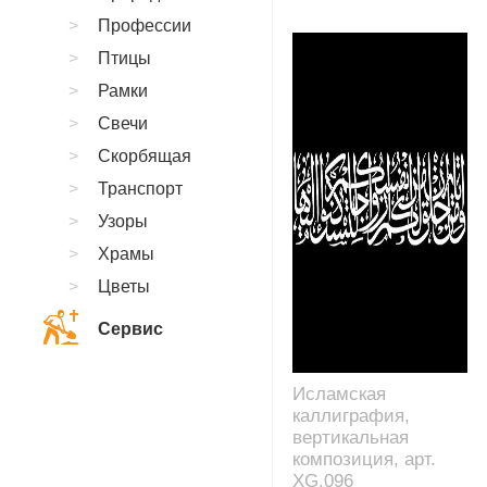
Профессии
Птицы
Рамки
Свечи
Скорбящая
Транспорт
Узоры
Храмы
Цветы
Сервис
Исламская
каллиграфия,
вертикальная
композиция, арт.
XG.096