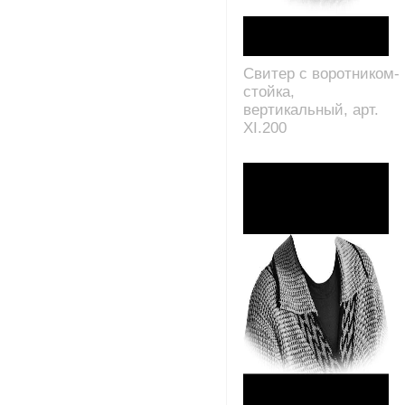
Свитер с воротником-
стойка,
вертикальный, арт.
XI.200