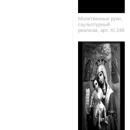
Молитвенные руки,
скульптурный
реализм, арт. XI.249