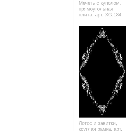
Мечеть с куполом,
прямоугольная
плита, арт. XG.184
Лотос и завитки,
круглая рамка, арт.