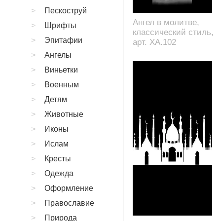
Пескоструй
Ангел в молитве,
Шрифты
классический стиль,
Эпитафии
арт. XA.102
Ангелы
Виньетки
Военным
Детям
Животные
Иконы
Ислам
Кресты
Одежда
Оформление
Православие
Природа