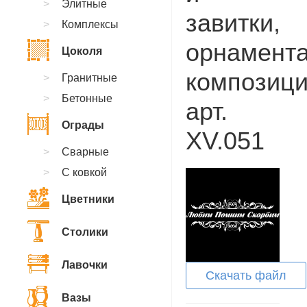
Элитные
завитки,
Комплексы
орнамент
Цоколя
композици
Гранитные
Бетонные
арт.
Ограды
XV.051
Сварные
С ковкой
Цветники
Столики
Лавочки
Скачать файл
Вазы