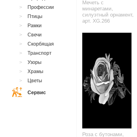
Мечеть с
Профессии
минаретами,
силуэтный орнамент,
Птицы
арт. XG.266
Рамки
Свечи
Скорбящая
Транспорт
Узоры
Храмы
Цветы
Сервис
Роза с бутонами,