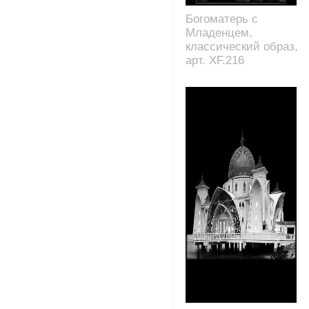
Богоматерь с
Младенцем,
классический образ,
арт. XF.216