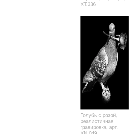
XT.336
Голубь с розой,
реалистичная
гравировка, арт.
XN.049