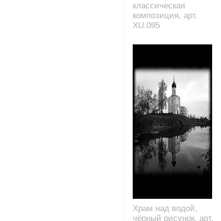
классическая
композиция, арт.
XU.095
Храм над водой,
чёрный рисунок, арт.