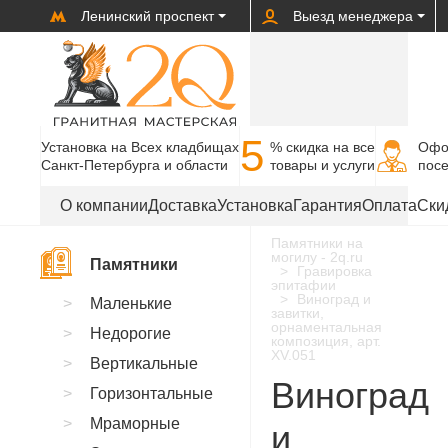
Ленинский проспект
Выезд менеджера
5
Установка на Всех кладбищах
% cкидка на все
Офо
Санкт-Петербурга и области
товары и услуги
пос
О компании
Доставка
Установка
Гарантия
Оплата
Ски
Памятники на
могилу - 2q.ru
Памятники
Гравировка
эпитафии
Виноград и
Маленькие
завитки,
орнаментальная
Недорогие
композиция, арт.
XV.051
Вертикальные
Виноград
Горизонтальные
Мраморные
и