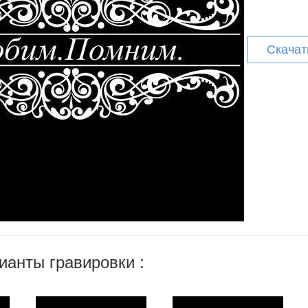
Скачат
ианты гравировки :