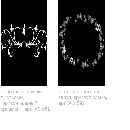
Барочные завитки с
Венок из цветов и
листьями,
звёзд, круглая рамка,
горизонтальный
арт. XO.592
орнамент, арт. XS.081