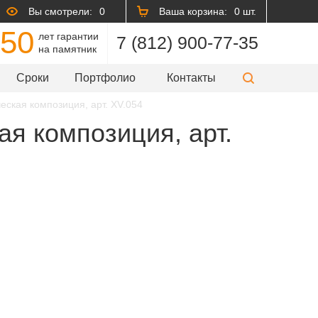
Вы смотрели:
0
Ваша корзина:
0 шт.
50
лет гарантии
7 (812) 900-77-35
на памятник
Сроки
Портфолио
Контакты
еская композиция, арт. XV.054
ая композиция, арт.