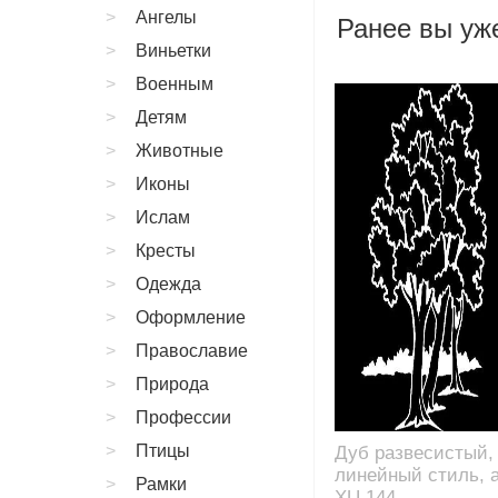
Ангелы
Ранее вы уже
Виньетки
Военным
Детям
Животные
Иконы
Ислам
Кресты
Одежда
Оформление
Православие
Природа
Профессии
Птицы
Дуб развесистый,
линейный стиль, а
Рамки
XU.144