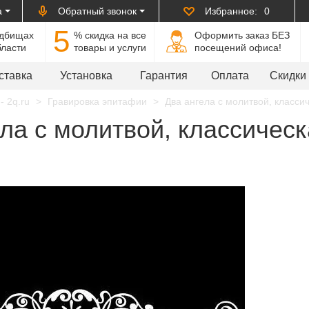
а
Обратный звонок
Избранное:
0
5
адбищах
% cкидка на все
Оформить заказ БЕЗ
бласти
товары и услуги
посещений офиса!
ставка
Установка
Гарантия
Оплата
Скидки
- 2q.ru
Гравировка эпитафии
Два ангела с молитвой, классич
ла с молитвой, классическ