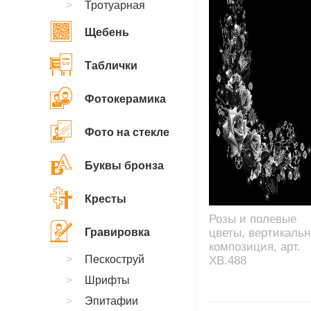
Тротуарная
Щебень
Таблички
Фотокерамика
Фото на стекле
Буквы бронза
Кресты
Розы и полевые
Гравировка
цветы, вертикальн
композиция, арт.
Пескоструй
XB.488
Шрифты
Эпитафии