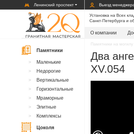
Ленинский проспект
Выезд менеджер
Установка на Всех кл
Санкт-Петербурга и о
О компании
До
Памятники на могилу 
Памятники
Два анге
Маленькие
XV.054
Недорогие
Вертикальные
Горизонтальные
Мраморные
Элитные
Комплексы
Цоколя