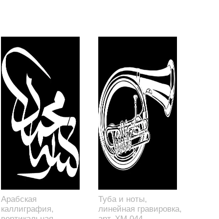
Арабская
Туба и ноты,
каллиграфия,
линейная гравировка,
вертикальная
арт. XM.044