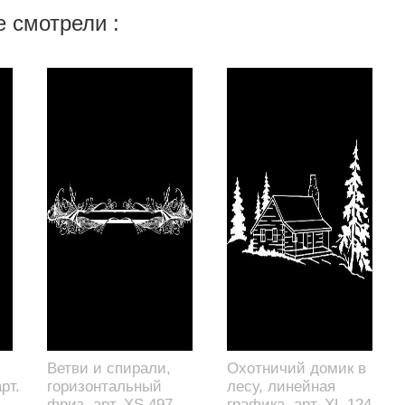
 смотрели :
Ветви и спирали,
Охотничий домик в
рт.
горизонтальный
лесу, линейная
фриз, арт. XS.497
графика, арт. XL.124