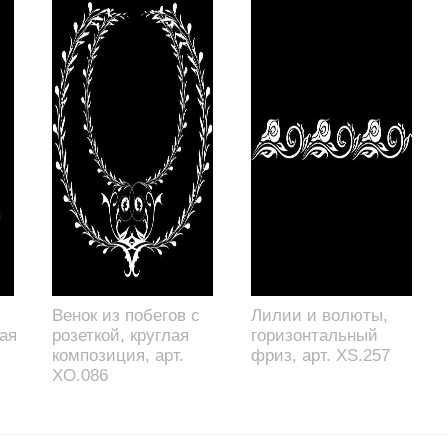
Венок из побегов с
Лилии и волюты,
ая
розеткой, круглая
горизонтальный
композиция, арт.
фриз, арт. XS.257
XO.086