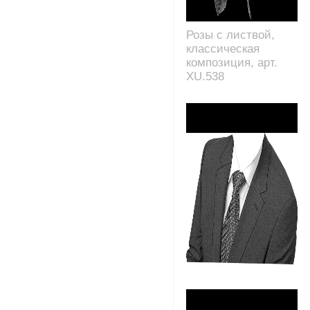
Розы с листвой,
классическая
композиция, арт.
XU.538