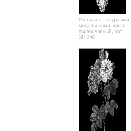
Распятие с ажурными
медальонами, кресс
православный, арт.
XH.246