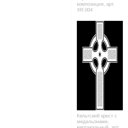
композиция, арт.
XR.004
Кельтский крест с
медальонами,
вертикальный, арт.