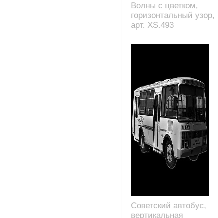
Волны с цветком,
горизонтальный узор,
арт. XS.493
Советский автобус,
вертикальная