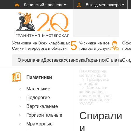
Ленинский проспект
Выезд менеджера
5
Установка на Всех кладбищах
% cкидка на все
Офо
Санкт-Петербурга и области
товары и услуги
пос
О компании
Доставка
Установка
Гарантия
Оплата
Ски
Памятники на
могилу - 2q.ru
Памятники
Гравировка
эпитафии
Спирали и
Маленькие
каллиграфия,
орнаментальная
Недорогие
композиция, арт.
XV.058
Вертикальные
Спирали
Горизонтальные
Мраморные
и