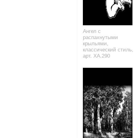
Ангел с
распахнутыми
крыльями,
классический стиль,
арт. XA.290