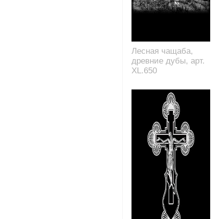
Лесная чащаба,
древние дубы, арт.
XL.650