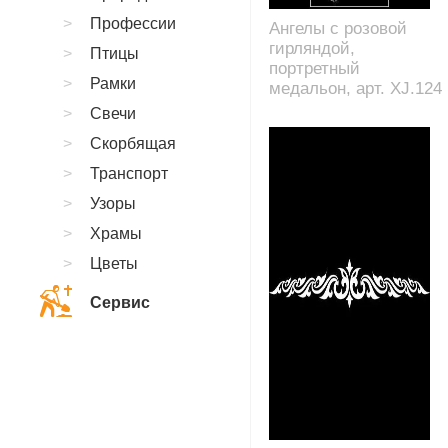
Профессии
Ангелы с розовой
гирляндой,
Птицы
портретный
Рамки
медальон, арт. XJ.124
Свечи
Скорбящая
Транспорт
Узоры
Храмы
Цветы
Сервис