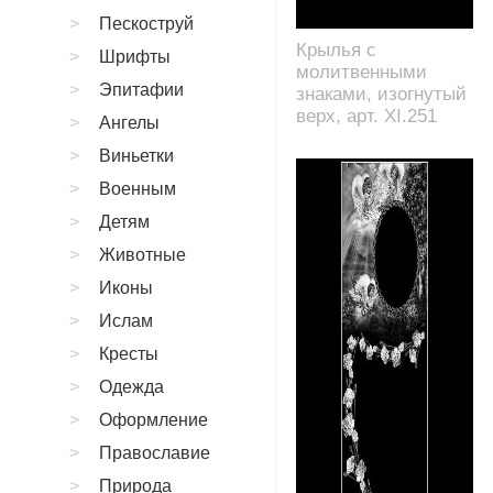
Пескоструй
Крылья с
Шрифты
молитвенными
Эпитафии
знаками, изогнутый
верх, арт. XI.251
Ангелы
Виньетки
Военным
Детям
Животные
Иконы
Ислам
Кресты
Одежда
Оформление
Православие
Природа