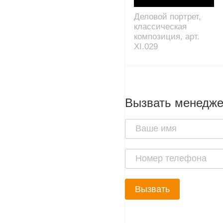
Деловой портрет,
классическая
композиция, арт.
XI.029
Вызвать менедж
Вызвать