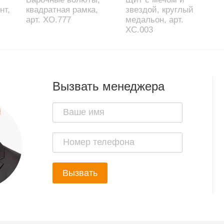
нт,
квадратная рамка,
звездой, круглый
арт. XO.777
медальон, арт.
XC.003
Вызвать менеджера
Вызвать