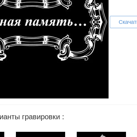
Скачат
ианты гравировки :