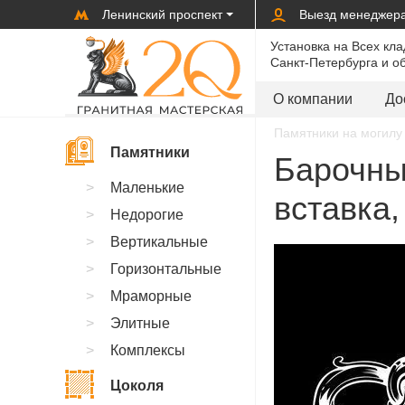
Ленинский проспект
Выезд менеджер
Установка на Всех кл
Санкт-Петербурга и о
О компании
До
Памятники на могилу 
Памятники
Барочны
Маленькие
вставка,
Недорогие
Вертикальные
Горизонтальные
Мраморные
Элитные
Комплексы
Цоколя