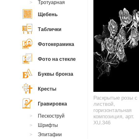
Тротуарная
Щебень
Таблички
Фотокерамика
Фото на стекле
Буквы бронза
Кресты
Раскрытые розы с
Гравировка
листвой,
горизонтальная
Пескоструй
композиция, арт.
XU.346
Шрифты
Эпитафии