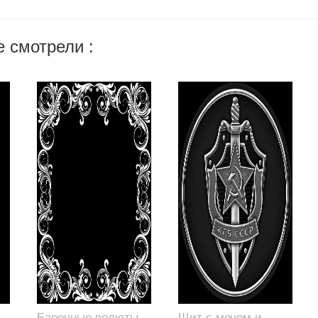
 смотрели :
Барочные волюты,
Щит с мечом и