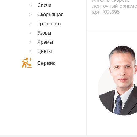
Свечи
ленточный орнаме
арт. XO.695
Скорбящая
Транспорт
Узоры
Храмы
Цветы
Сервис