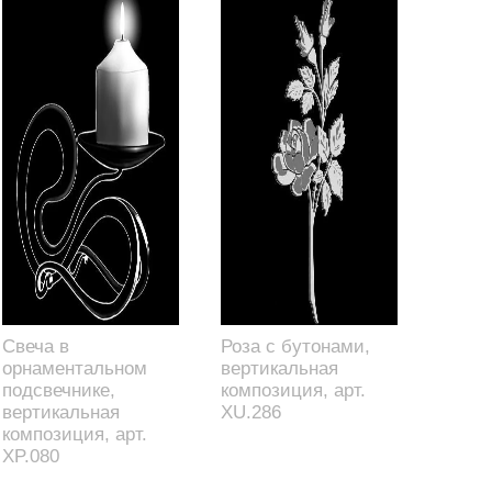
Свеча в
Роза с бутонами,
орнаментальном
вертикальная
подсвечнике,
композиция, арт.
вертикальная
XU.286
композиция, арт.
XP.080