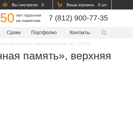
Вы смотрели:
0
Ваша корзина:
0 шт.
50
лет гарантии
7 (812) 900-77-35
на памятник
Сроки
Портфолио
Контакты
Вечная память», верхняя вставка, арт. XV.065
чная память», верхняя