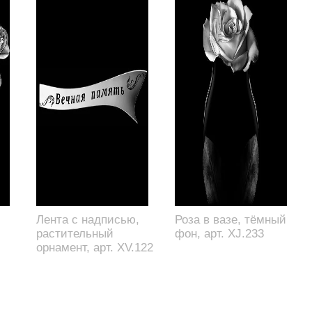
Лента с надписью,
Роза в вазе, тёмный
растительный
фон, арт. XJ.233
орнамент, арт. XV.122