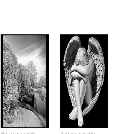
Ива над водой,
Ангел в скорбе,