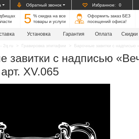
а
Обратный звонок
Избранное:
0
5
адбищах
% cкидка на все
Оформить заказ БЕЗ
бласти
товары и услуги
посещений офиса!
ставка
Установка
Гарантия
Оплата
Скидки
- 2q.ru
Гравировка эпитафии
Барочные завитки с надписью «
е завитки с надписью «Ве
 арт. XV.065