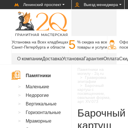
Ленинский проспект
Выезд менеджера
5
Установка на Всех кладбищах
% cкидка на все
Офо
Санкт-Петербурга и области
товары и услуги
пос
О компании
Доставка
Установка
Гарантия
Оплата
Ски
Памятники на
могилу - 2q.ru
Памятники
Гравировка
эпитафии
Барочный
Маленькие
картуш с
посвящением,
Недорогие
овальная форма,
арт. XV.073
Вертикальные
Барочный
Горизонтальные
Мраморные
картуш