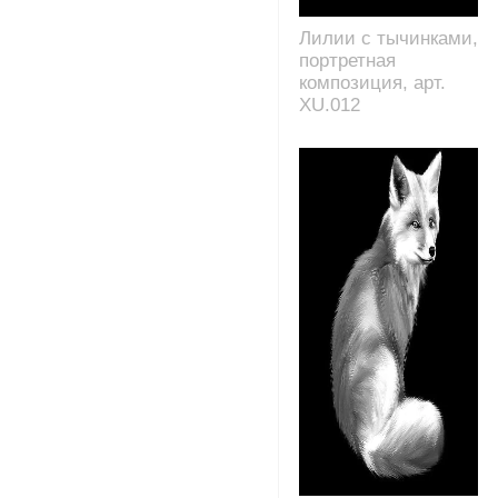
Лилии с тычинками,
портретная
композиция, арт.
XU.012