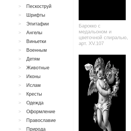
Пескоструй
Шрифты
Эпитафии
Барокко с
медальоном и
Ангелы
цветочной спиралью,
Виньетки
арт. XV.107
Военным
Детям
Животные
Иконы
Ислам
Кресты
Одежда
Оформление
Православие
Природа