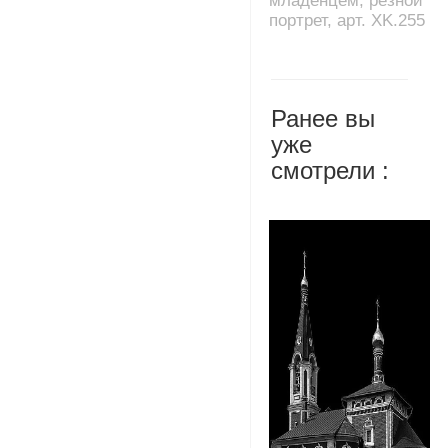
младенцем, резной
портрет, арт. XK.255
Ранее вы
уже
смотрели :