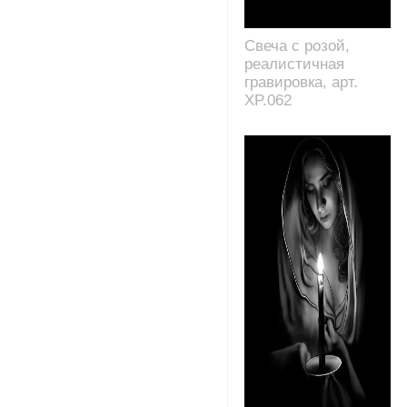
Свеча с розой,
реалистичная
гравировка, арт.
XP.062