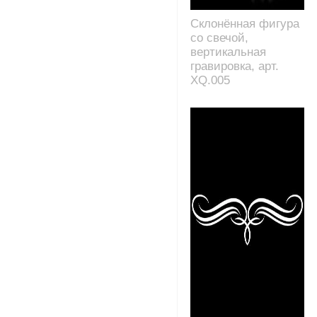
Склонённая фигура
со свечой,
вертикальная
гравировка, арт.
XQ.005