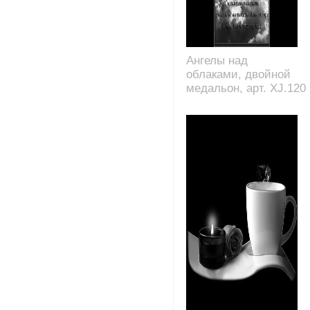
Ангелы над
облаками, двойной
медальон, арт. XJ.120