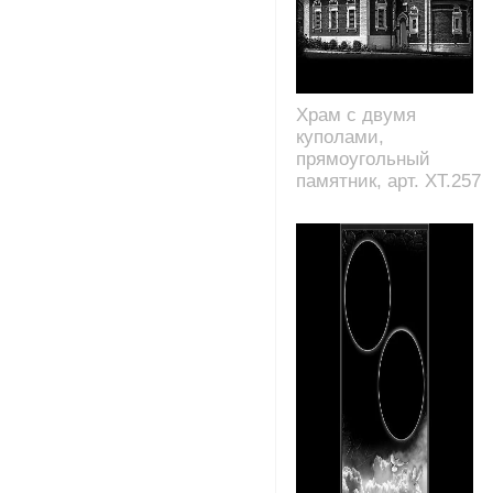
Храм с двумя
куполами,
прямоугольный
памятник, арт. XT.257