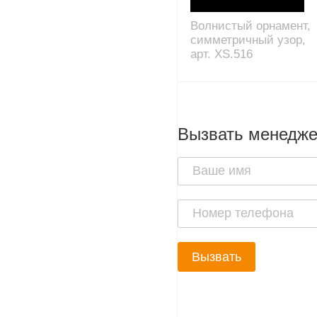
Волнистый орнамент,
симметричный узор,
арт. XS.516
Вызвать менедж
Вызвать