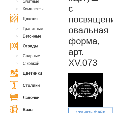
Элитные
с
Комплексы
посвящен
Цоколя
овальная
Гранитные
Бетонные
форма,
Ограды
арт.
Сварные
XV.073
С ковкой
Цветники
Столики
Лавочки
Вазы
Скачать файл