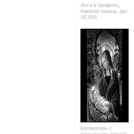
Лиса в профиль,
боковая панель, арт.
XE.033
Богоматерь с