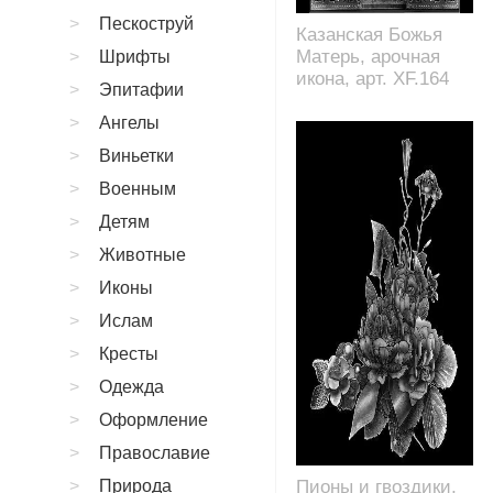
Пескоструй
Казанская Божья
Матерь, арочная
Шрифты
икона, арт. XF.164
Эпитафии
Ангелы
Виньетки
Военным
Детям
Животные
Иконы
Ислам
Кресты
Одежда
Оформление
Православие
Природа
Пионы и гвоздики,