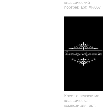
классический
портрет, арт. XF.067
Крест с вензелями,
классическая
композиция, арт.