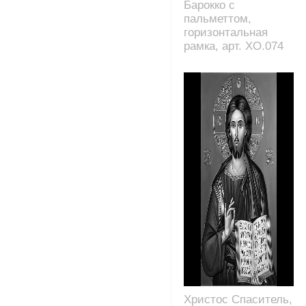
Барокко с
пальметтом,
горизонтальная
рамка, арт. XO.074
Христос Спаситель,