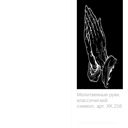
Молитвенные руки,
классический
символ, арт. XK.216