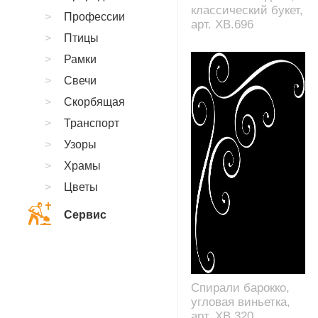
классический букет,
Профессии
арт. XB.696
Птицы
Рамки
Свечи
Скорбящая
Транспорт
Узоры
Храмы
Цветы
Сервис
Спирали барокко,
угловая виньетка,
арт. XB.320