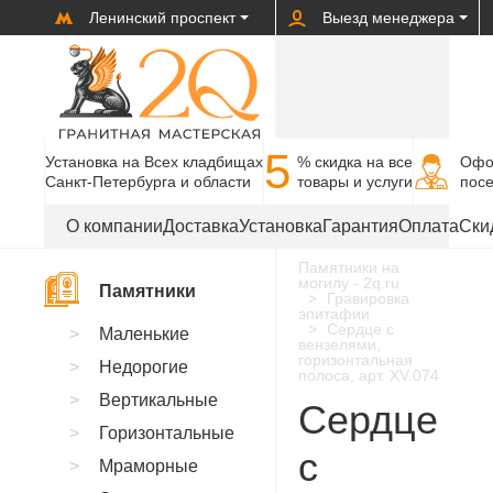
Ленинский проспект
Выезд менеджера
5
Установка на Всех кладбищах
% cкидка на все
Офо
Санкт-Петербурга и области
товары и услуги
пос
О компании
Доставка
Установка
Гарантия
Оплата
Ски
Памятники на
могилу - 2q.ru
Памятники
Гравировка
эпитафии
Сердце с
Маленькие
вензелями,
горизонтальная
Недорогие
полоса, арт. XV.074
Вертикальные
Сердце
Горизонтальные
с
Мраморные