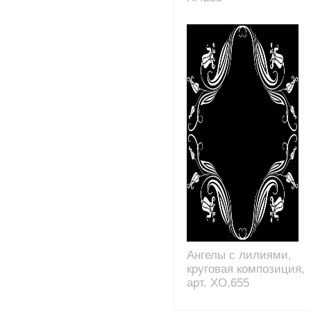
Ангелы с лилиями,
круговая композиция,
арт. XO.655