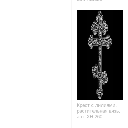
Крест с лилиями,
растительная вязь,
арт. XH.260