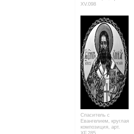
XV.098
Спаситель с
Евангелием, круглая
композиция, арт.
XF.285