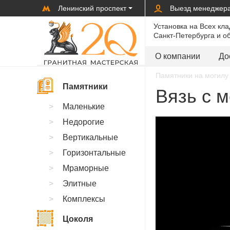
Ленинский проспект
Выезд менеджер
Установка на Всех кл
Санкт-Петербурга и о
О компании
До
Памятники на могилу 
Памятники
Вязь с м
Маленькие
Недорогие
Вертикальные
Горизонтальные
Мраморные
Элитные
Комплексы
Цоколя