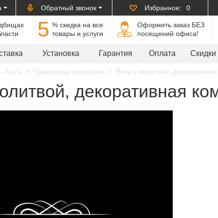
а
Обратный звонок
Избранное:
0
5
адбищах
% cкидка на все
Оформить заказ БЕЗ
бласти
товары и услуги
посещений офиса!
ставка
Установка
Гарантия
Оплата
Скидки
- 2q.ru
Гравировка эпитафии
Вязь с молитвой, декоративная
олитвой, декоративная ком