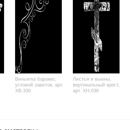
Виньетка барокко,
Листья и вьюны,
угловой завиток, арт.
вертикальный крест,
XB.330
арт. XH.038