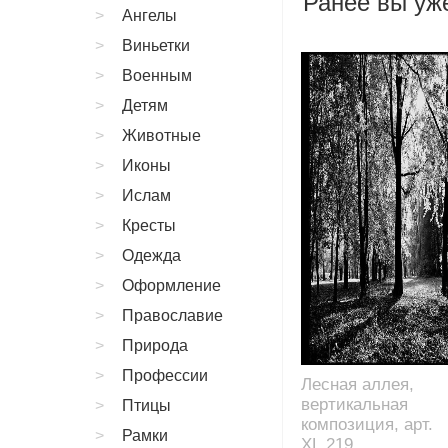
Ранее вы уже
Ангелы
Виньетки
Военным
Детям
Животные
Иконы
Ислам
Кресты
Одежда
Оформление
Православие
Природа
Профессии
Лесная аллея,
вертикальная
Птицы
композиция, арт.
Рамки
XL.219