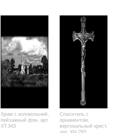
Храм с колокольней,
Спаситель с
пейзажный фон, арт.
орнаментом,
XT.343
вертикальный крест,
арт. XH.293