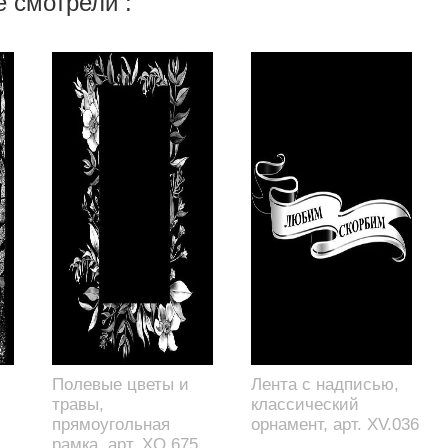
 смотрели :
Полевые цветы и
Лента с надписью,
травы,
классический
прямоугольная
орнамент, арт. XV.036
рамка, арт. XO.675