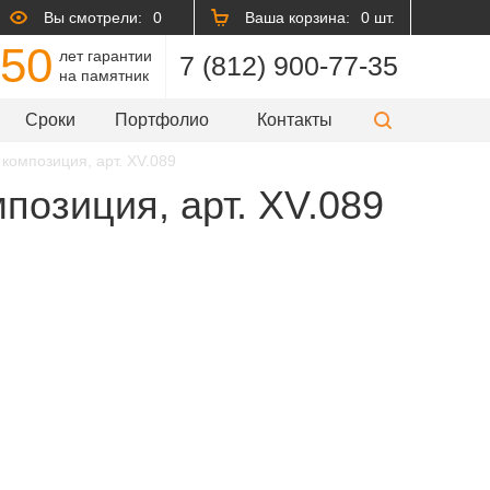
Вы смотрели:
0
Ваша корзина:
0 шт.
50
лет гарантии
7 (812) 900-77-35
на памятник
Сроки
Портфолио
Контакты
 композиция, арт. XV.089
позиция, арт. XV.089