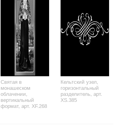
Святая в
Кельтский узел,
монашеском
горизонтальный
облачении,
разделитель, арт.
вертикальный
XS.385
формат, арт. XF.268