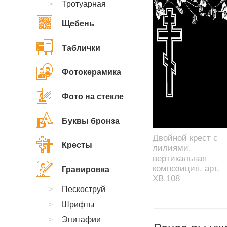
Тротуарная
Щебень
Таблички
Фотокерамика
Фото на стекле
Буквы бронза
Двойной крест с
Кресты
лилиями,
вертикальная
композиция, арт.
Гравировка
XB.108
Пескоструй
Шрифты
Эпитафии