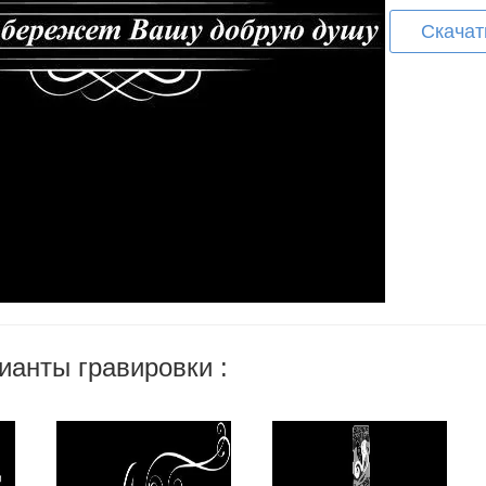
Скачат
ианты гравировки :