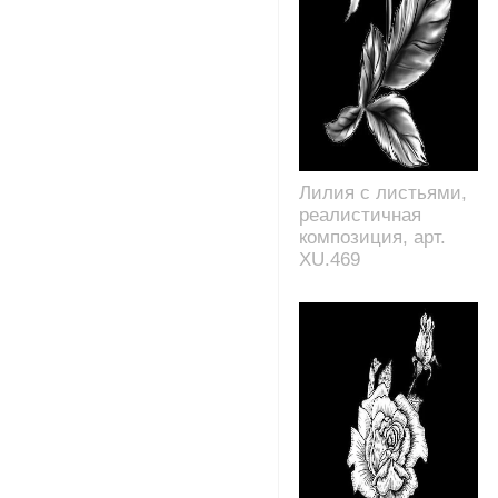
Лилия с листьями,
реалистичная
композиция, арт.
XU.469