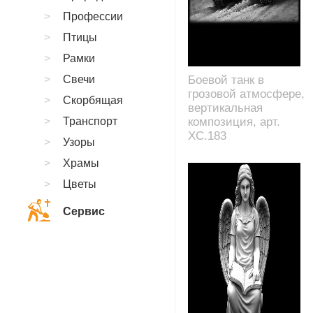
Профессии
Птицы
Рамки
Свечи
Боевой танк в
грозовой атмосфере,
Скорбящая
вертикальная
Транспорт
композиция, арт.
XC.183
Узоры
Храмы
Цветы
Сервис