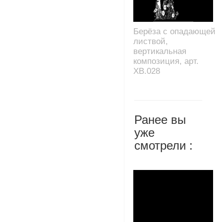
Берёза с опадающей
листвой,
вертикальная
композиция, арт.
XB.028
Ранее вы
уже
смотрели :