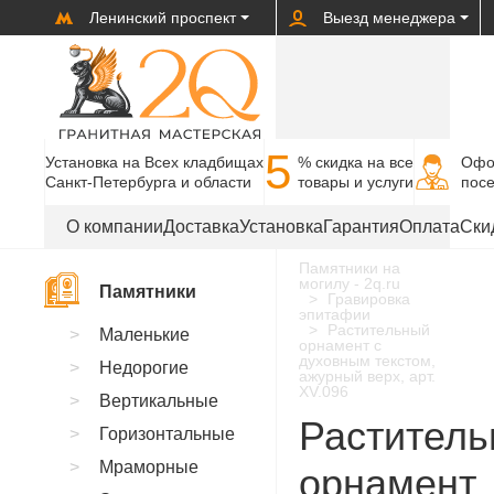
Ленинский проспект
Выезд менеджера
5
Установка на Всех кладбищах
% cкидка на все
Офо
Санкт-Петербурга и области
товары и услуги
пос
О компании
Доставка
Установка
Гарантия
Оплата
Ски
Памятники на
могилу - 2q.ru
Памятники
Гравировка
эпитафии
Растительный
Маленькие
орнамент с
духовным текстом,
Недорогие
ажурный верх, арт.
XV.096
Вертикальные
Растител
Горизонтальные
Мраморные
орнамент