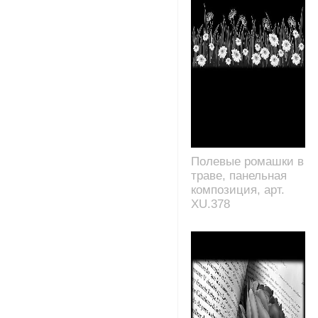
Полевые ромашки в
траве, панельная
композиция, арт.
XU.378