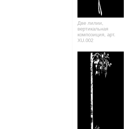
Две лилии,
вертикальная
композиция, арт.
XU.002