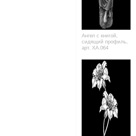
Ангел с книгой,
сидящий профиль,
арт. XA.064