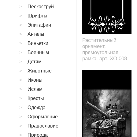
Пескоструй
Шрифты
Эпитафии
Ангелы
Растительный
Виньетки
орнамент,
прямоугольная
Военным
рамка, арт. XO.008
Детям
Животные
Иконы
Ислам
Кресты
Одежда
Оформление
Православие
Природа