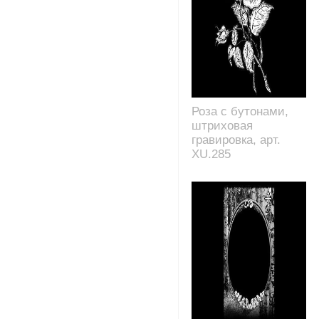
Роза с бутонами,
штриховая
гравировка, арт.
XU.285