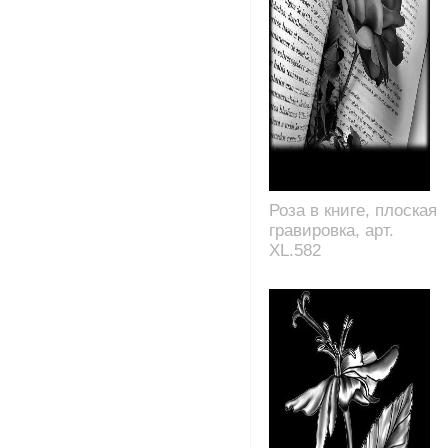
Роза в книге, плоская
гравировка, арт.
XL.582