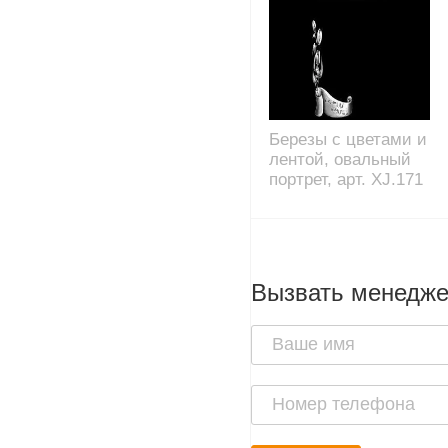
Березы с цветами и
лентой, овальный
портрет, арт. XJ.171
Вызвать менедж