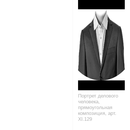
Портрет делового
человека,
прямоугольная
композиция, арт.
XI.129