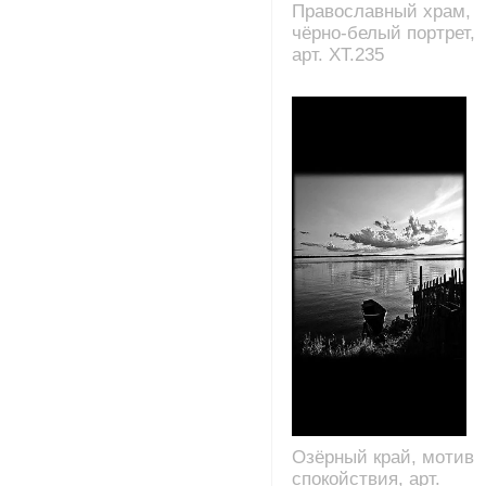
Православный храм,
чёрно-белый портрет,
арт. XT.235
Озёрный край, мотив
спокойствия, арт.