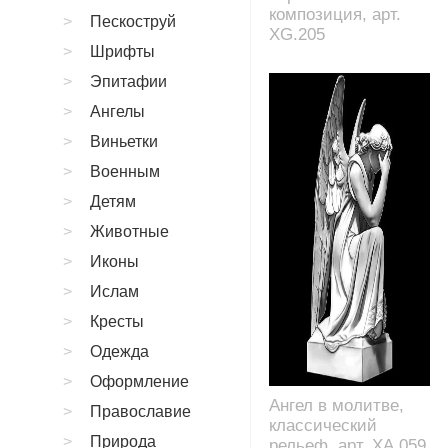
композиция, арт.
Пескоструй
XG.205
Шрифты
Эпитафии
Ангелы
Виньетки
Военным
Детям
Животные
Иконы
Ислам
Кресты
Одежда
Оформление
Ангел в молитве,
Православие
классический
Природа
рельеф, арт. XA.059