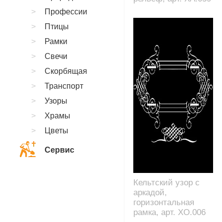
Профессии
Птицы
Рамки
Свечи
Скорбящая
Транспорт
Узоры
Храмы
Цветы
Сервис
Кельтский узор с
аркадой,
горизонтальная
рамка, арт. XO.006