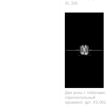
XL.316
Две розы с побегами,
горизонтальный
орнамент, арт. XS.001