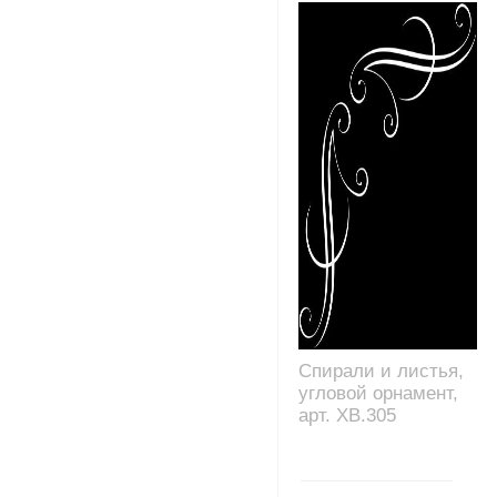
Спирали и листья,
угловой орнамент,
арт. XB.305