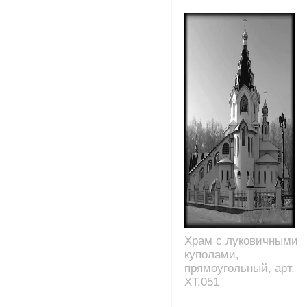
Храм с луковичными
куполами,
прямоугольный, арт.
XT.051