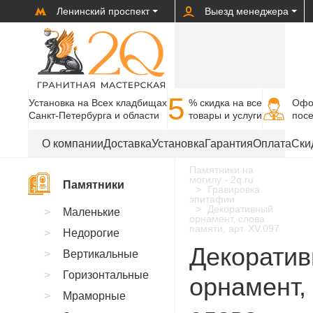
Ленинский проспект
Выезд менеджера
5
Установка на Всех кладбищах
% cкидка на все
Офо
Санкт-Петербурга и области
товары и услуги
пос
О компании
Доставка
Установка
Гарантия
Оплата
Ски
Памятники на
могилу - 2q.ru
Памятники
Гравировка
эпитафии
Декоративный
Маленькие
орнамент, слова
памяти, арт. XV.097
Недорогие
Декорати
Вертикальные
Горизонтальные
орнамент,
Мраморные