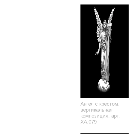
Ангел с крестом,
вертикальная
композиция, арт.
XA.079