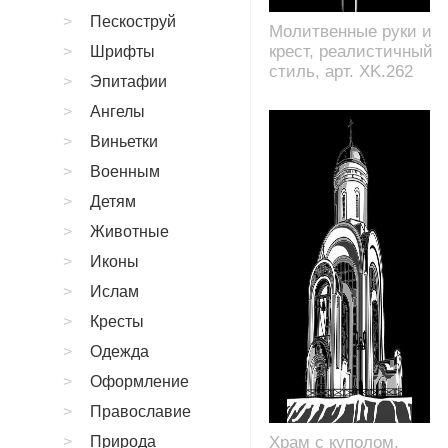
Пескоструй
Молитвенные руки и
крест, реалистичный
Шрифты
стиль, арт. XK.262
Эпитафии
Ангелы
Виньетки
Военным
Детям
Животные
Иконы
Ислам
Кресты
Одежда
Оформление
Православие
Природа
Храм с куполом,