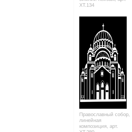
XT.134
Православный собор,
линейная
композиция, арт.