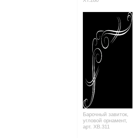
XT.280
Барочный завиток,
угловой орнамент,
арт. XB.311