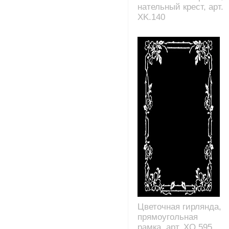
нательный крест, арт.
XK.140
Цветочная гирлянда,
прямоугольная
рамка, арт. XO.595