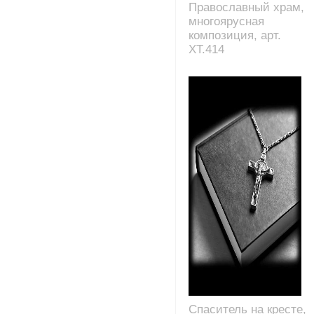
Православный храм,
многоярусная
композиция, арт.
XT.414
Спаситель на кресте,