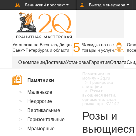
Ленинский проспект
Выезд менеджера
5
Установка на Всех кладбищах
% cкидка на все
Офо
Санкт-Петербурга и области
товары и услуги
пос
О компании
Доставка
Установка
Гарантия
Оплата
Ски
Памятники на
могилу - 2q.ru
Памятники
Гравировка
эпитафии
Розы и
Маленькие
вьющиеся ветви,
орнаментальная
Недорогие
рамка, арт. XV.142
Вертикальные
Розы и
Горизонтальные
вьющиеся
Мраморные