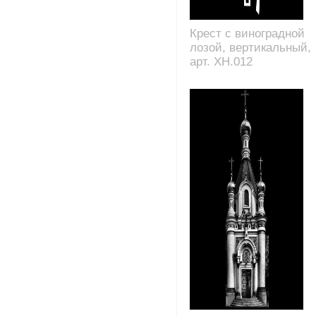
Крест с виноградной
лозой, вертикальный,
арт. XH.012