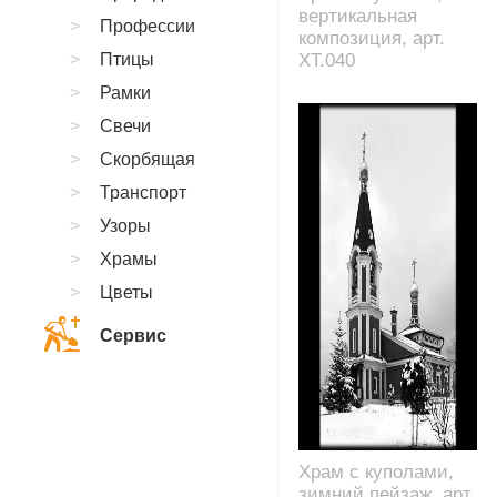
вертикальная
Профессии
композиция, арт.
Птицы
XT.040
Рамки
Свечи
Скорбящая
Транспорт
Узоры
Храмы
Цветы
Сервис
Храм с куполами,
зимний пейзаж, арт.