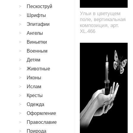
Пескоструй
Ульи в цветущем
Шрифты
поле, вертикальная
Эпитафии
композиция, арт.
XL.466
Ангелы
Виньетки
Военным
Детям
Животные
Иконы
Ислам
Кресты
Одежда
Оформление
Православие
Природа