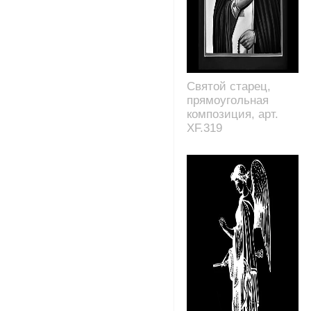
Святой старец,
прямоугольная
композиция, арт.
XF.319