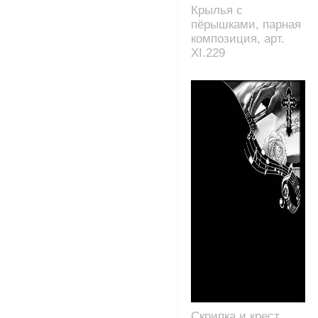
Крылья с
пёрышками, парная
композиция, арт.
XI.229
Скрипка и крест,