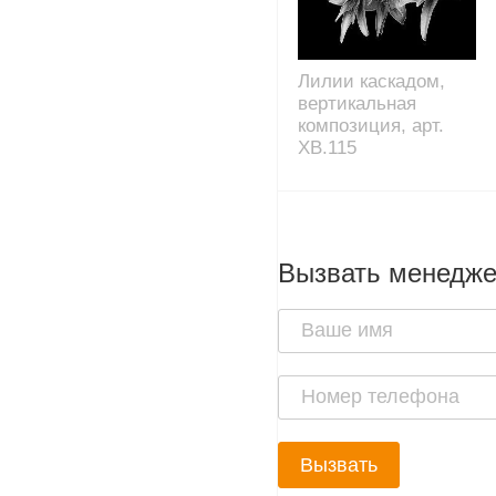
Лилии каскадом,
вертикальная
композиция, арт.
XB.115
Вызвать менедж
Вызвать