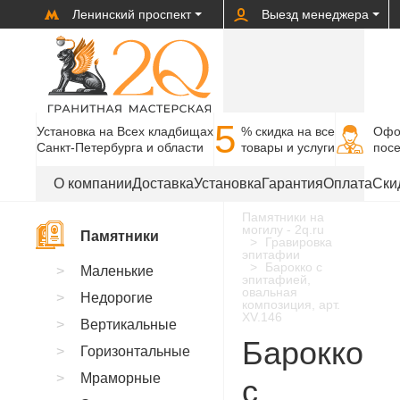
Ленинский проспект
Выезд менеджера
5
Установка на Всех кладбищах
% cкидка на все
Офо
Санкт-Петербурга и области
товары и услуги
пос
О компании
Доставка
Установка
Гарантия
Оплата
Ски
Памятники на
могилу - 2q.ru
Памятники
Гравировка
эпитафии
Барокко с
Маленькие
эпитафией,
овальная
Недорогие
композиция, арт.
XV.146
Вертикальные
Барокко
Горизонтальные
Мраморные
с