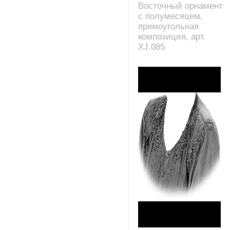
Восточный орнамент
с полумесяцем,
прямоугольная
композиция, арт.
XJ.085