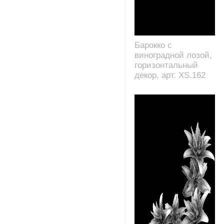
Барокко с
виноградной лозой,
горизонтальный
декор, арт. XS.162