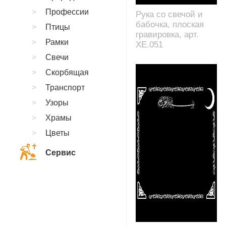
Профессии
Рука со свечой и
бабочка, плоская
Птицы
гравировка, арт.
Рамки
XE.051
Свечи
Скорбящая
Транспорт
Узоры
Храмы
Цветы
Сервис