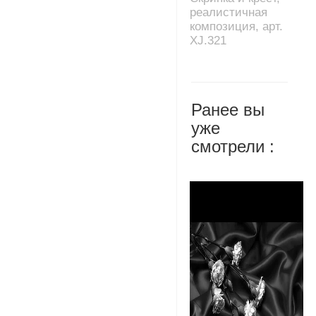
реалистичная
композиция, арт.
XJ.321
Ранее вы
уже
смотрели :