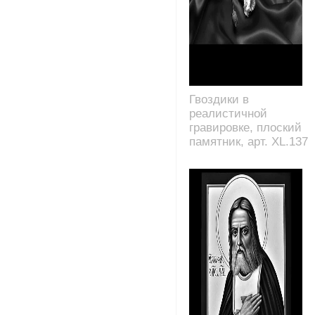
Гвоздики в
реалистичной
гравировке, плоский
памятник, арт. XL.137