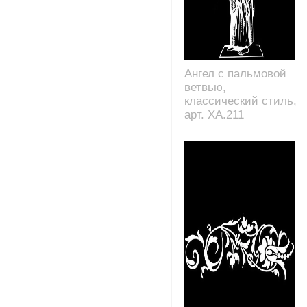
Ангел с пальмовой
ветвью,
классический стиль,
арт. XA.211