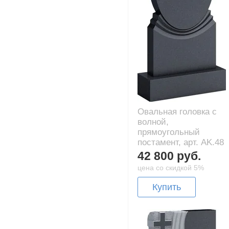
Овальная головка с
волной,
прямоугольный
постамент, арт. AK.48
42 800 руб.
цена со скидкой 5%
Купить