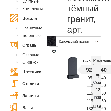
Элитные
тёмный
Комплексы
гранит,
Цоколя
арт.
Гранитные
Бетонные
AA.06
Карельский гранит
Ограды
Сварные
Комплек
Высота
Ширина
С ковкой
:
92
40
Цветники
80x40x
95
40
Стелла
см.
Столики
112
50
12x50x
115
50
Лавочки
Тумба
см.
115
50
Цветник
Вазы
132
60
: