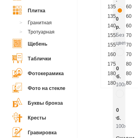
135
60
Плитка
135
60
0
Гранитная
140
60
р.
Тротуарная
Без
155
70
цветника
Щебень
155
70
160
70
Таблички
7
175
80
800
Фотокерамика
180
80
руб.
180
80
100x50x5
Фото на стекле
5
Буквы бронза
000
Кресты
руб.
100x50x8
Гравировка