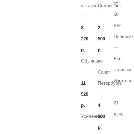
от
установки
Самовывоз
50
лет
8
2
Полировк
220
500
—
р.
р.
Все
Обычная
по
стороны
Санкт-
Изготовл
11
Петербурге
—
520
21
р.
4
день
Усиленная
000
р.