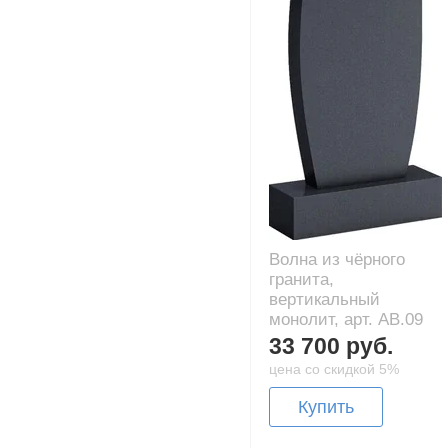
Волна из чёрного
гранита,
вертикальный
монолит, арт. AB.09
33 700 руб.
цена со скидкой 5%
Купить