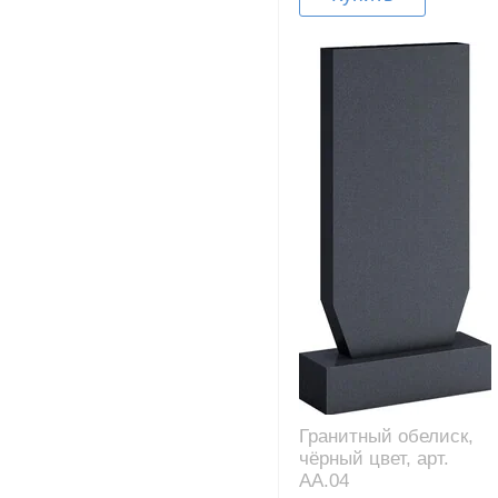
Гранитный обелиск,
чёрный цвет, арт.
AA.04