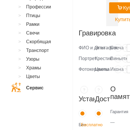
Профессии
Ку
Птицы
Купить
Рамки
Гравировка
Свечи
Скорбящая
ФИО и даты
Эпитафия
Свеча
?
?
Транспорт
Портрет
Крестик
Виньетка
Узоры
?
?
Храмы
Фотокерамика
Цветы
Икона
?
?
Цветы
О
Сервис
?
?
памят
Установка
Доставка
Гарантия
—
Без
Бесплатно