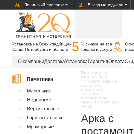
Ленинский проспект
Выезд менеджера
5
Установка на Всех кладбищах
% cкидка на все
Офо
Санкт-Петербурга и области
товары и услуги
пос
О компании
Доставка
Установка
Гарантия
Оплата
Ски
Памятники на
могилу - 2q.ru
Памятники
Вертикальные
гранитные
памятники
Маленькие
Арка с
постаментом,
Недорогие
тёмный гранит, арт.
AA.06
Вертикальные
Арка с
Горизонтальные
Мраморные
постамент