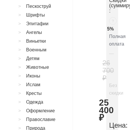
Скидки
(суммир
Пескоструй
:
Шрифты
?
Эпитафии
5%
Ангелы
Полная
Виньетки
оплата
Военным
Детям
26
Животные
700
Иконы
₽
Ислам
Без
скидки
Кресты
25
Одежда
400
Оформление
₽
Православие
Цена:
Природа