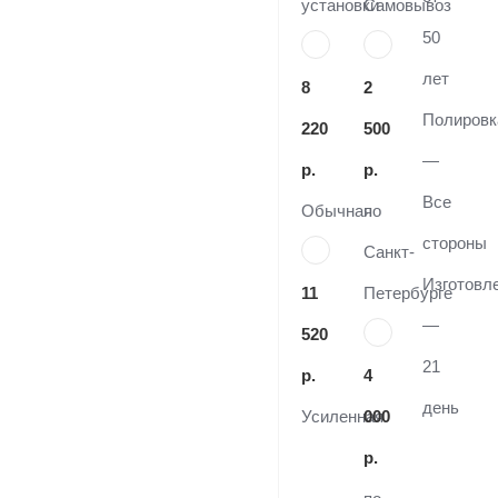
установки
Самовывоз
50
лет
8
2
Полировк
220
500
—
р.
р.
Все
Обычная
по
стороны
Санкт-
Изготовл
11
Петербурге
—
520
21
р.
4
день
Усиленная
000
р.