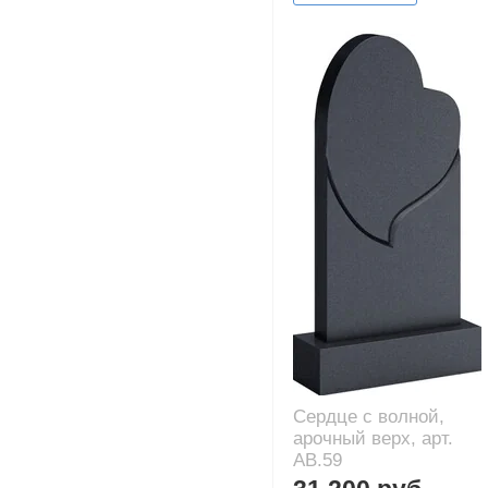
Сердце с волной,
арочный верх, арт.
AB.59