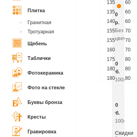
135
60
Плитка
135
60
0
140
60
Гранитная
р.
Без
155
70
Тротуарная
цветника
155
70
Щебень
160
70
7
Таблички
175
80
800
180
80
руб.
Фотокерамика
180
80
100x50x5
Фото на стекле
5
Буквы бронза
000
руб.
Кресты
100x50x8
Гравировка
Скидки