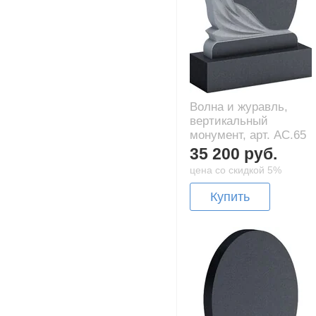
Волна и журавль,
вертикальный
монумент, арт. AC.65
35 200 руб.
цена со скидкой 5%
Купить