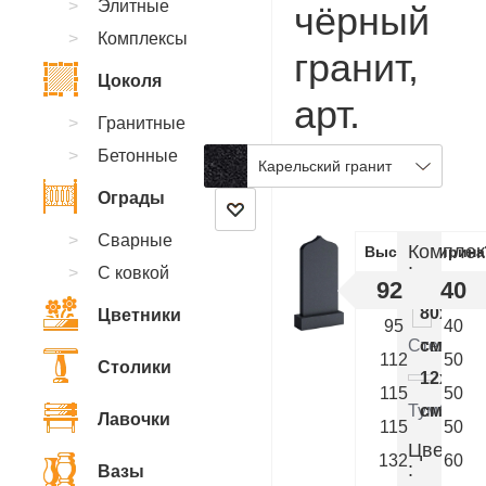
Элитные
чёрный
Комплексы
гранит,
Цоколя
арт.
Гранитные
AA.28
Бетонные
Карельский гранит
Ограды
Сварные
Комплек
Высота
Ширина
:
С ковкой
92
40
80x40x
Цветники
95
40
Стелла
см.
112
50
Столики
12x50x
115
50
Тумба
см.
Лавочки
115
50
Цветник
132
60
:
Вазы