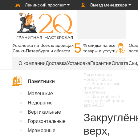
Ленинский проспект
Выезд менеджера
5
Установка на Всех кладбищах
% cкидка на все
Офо
Санкт-Петербурга и области
товары и услуги
пос
О компании
Доставка
Установка
Гарантия
Оплата
Ски
Памятники на
могилу - 2q.ru
Памятники
Вертикальные
гранитные
памятники
Маленькие
Закруглённый
верх, чёрный гранит,
Недорогие
арт. AA.28
Вертикальные
Закруглён
Горизонтальные
верх,
Мраморные