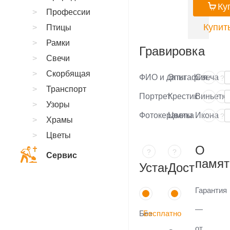
Ку
Профессии
Купить
Птицы
Рамки
Гравировка
Свечи
Скорбящая
ФИО и даты
Эпитафия
Свеча
?
?
Транспорт
Портрет
Крестик
Виньетка
?
?
Узоры
Фотокерамика
Цветы
Икона
?
?
Храмы
Цветы
О
?
?
Сервис
памят
Установка
Доставка
Гарантия
—
Без
Бесплатно
от