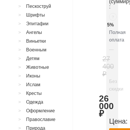
(суммир
Пескоструй
:
Шрифты
?
Эпитафии
5%
Ангелы
Полная
оплата
Виньетки
Военным
27
Детям
400
Животные
₽
Иконы
Без
Ислам
скидки
Кресты
26
Одежда
000
Оформление
₽
Православие
Цена:
Природа